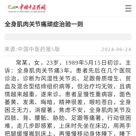
全身肌肉关节痛顽症治验一则
来源:中国中医药报5版
2024-06-24
常某，女，23岁，1989年5月15日初诊。主
诉：全身肌肉关节痛3年。患者先后在几个医院
诊治，诊断为风湿性关节炎、足跟骨质增生、贫
血及混合型结缔组织病等，但治疗均无效，且病
情越来越重，遂来诊。患者呈慢性重病容，面色
萎黄、发黑、晦暗，精神很差，眼睑苍白，全身
困乏无力，消瘦著，焦虑不安，全身肌肉关节及
四肢、背、腰骶、胁肋、足跟等痛著，行动很困
难，走几步即感累，上床时先坐在床边，用两手
把腿缓慢搬到床上，再慢慢移动身体睡下，睡下