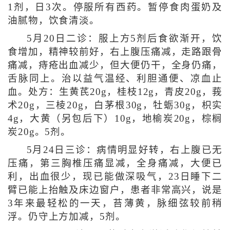
1剂，日3次。停服所有西药。暂停食肉蛋奶及
油腻物，饮食清淡。
5月20日二诊：服上方5剂后食欲渐开，饮
食增加，精神较前好，右上腹压痛减，走路跟骨
痛减，痔疮出血减少，但大便仍干，全身仍痛，
舌脉同上。治以益气温经、利胆通便、凉血止
血。处方：生黄芪20g，桂枝12g，青皮20g，莪
术20g，三棱20g，白茅根30g，牡蛎30g，枳实
4g，大黄（另包后下）10g，地榆炭20g，棕榈
炭20g。5剂。
5月24日三诊：病情明显好转，右上腹已无
压痛，第三胸椎压痛显减，全身痛减，大便已
利，出血很少，现已能做深吸气，23日睡下二
臂已能上抬触及床边窗户，患者非常高兴，说是
3年来最轻松的一天，苔薄黄，脉细弦较前稍
浮。仍守上方加减，5剂。