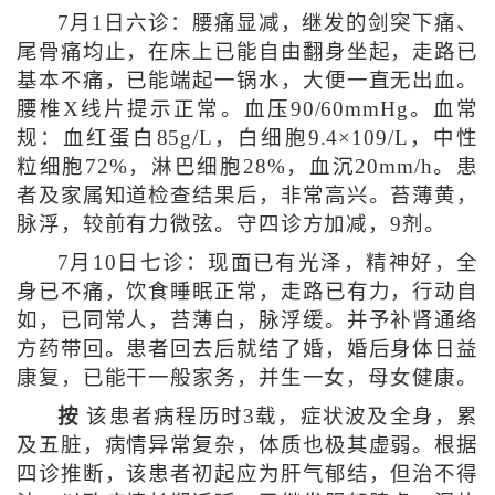
7月1日六诊：腰痛显减，继发的剑突下痛、
尾骨痛均止，在床上已能自由翻身坐起，走路已
基本不痛，已能端起一锅水，大便一直无出血。
腰椎X线片提示正常。血压90/60mmHg。血常
规：血红蛋白85g/L，白细胞9.4×109/L，中性
粒细胞72%，淋巴细胞28%，血沉20mm/h。患
者及家属知道检查结果后，非常高兴。苔薄黄，
脉浮，较前有力微弦。守四诊方加减，9剂。
7月10日七诊：现面已有光泽，精神好，全
身已不痛，饮食睡眠正常，走路已有力，行动自
如，已同常人，苔薄白，脉浮缓。并予补肾通络
方药带回。患者回去后就结了婚，婚后身体日益
康复，已能干一般家务，并生一女，母女健康。
按
该患者病程历时3载，症状波及全身，累
及五脏，病情异常复杂，体质也极其虚弱。根据
四诊推断，该患者初起应为肝气郁结，但治不得