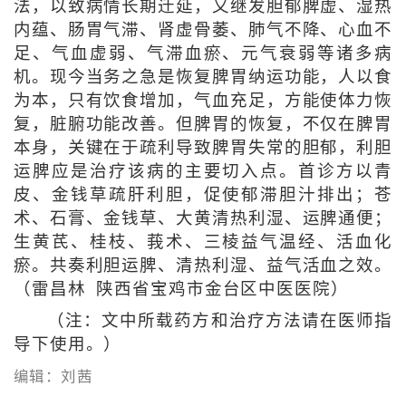
法，以致病情长期迁延，又继发胆郁脾虚、湿热
内蕴、肠胃气滞、肾虚骨萎、肺气不降、心血不
足、气血虚弱、气滞血瘀、元气衰弱等诸多病
机。现今当务之急是恢复脾胃纳运功能，人以食
为本，只有饮食增加，气血充足，方能使体力恢
复，脏腑功能改善。但脾胃的恢复，不仅在脾胃
本身，关键在于疏利导致脾胃失常的胆郁，利胆
运脾应是治疗该病的主要切入点。首诊方以青
皮、金钱草疏肝利胆，促使郁滞胆汁排出；苍
术、石膏、金钱草、大黄清热利湿、运脾通便；
生黄芪、桂枝、莪术、三棱益气温经、活血化
瘀。共奏利胆运脾、清热利湿、益气活血之效。
（雷昌林 陕西省宝鸡市金台区中医医院）
（注：文中所载药方和治疗方法请在医师指
导下使用。）
编辑：刘茜