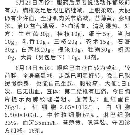
5月29日四诊：服药后患者说话动作都较前
有力，胸椎及足后跟压痛继减，上腹柔软，大便
仍有少许血，全身肌肉关节痛减，苔薄黄，脉细
弦。治以益气温经、补血活血、清利湿热。处
方：生黄芪30g，桂枝10g，细辛5g，当归
10g，乳香10g，三棱20g，苍术15g，石膏
30g，白茅根20g，槐米10g，牡蛎30g，枳实
10g，大黄（另包后下）10g。14剂。
6月14日五诊：眼睑已由苍白转为淡红，较
前胖，全身痛显减，走路已明显好转，晚上已能
缓慢翻身，也能自己坐起，腰较痛，大便1日1
次，已无出血。查体：第二腰椎有压痛。今日胸
片提示两肺纹理增粗。血常规：血红蛋白
76g/L，红细胞2.65×1012/L，白细胞
6.500×109/L，中性粒细胞67%，淋巴细胞
33%，血沉35mm/h。苔薄黄，脉浮弦。守四诊
方加减，16剂。