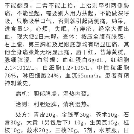
不能翻身，二臂不能上抬，上抬则牵引两侧胁
痛，不能坐起，需要别人用力扶起，不能做深呼
吸，只能吸半口气，否则就引起两侧痛，纳呆，
进食量少，心烦，失眠，有痔疮，经常大便出
血，现大便2日未解。查体：按压全腹有胀感，
右上腹、第三胸椎及足跟底部均有明显压痛，其
他全身痛胀处无明显压痛，唇干红，苔薄黄腻，
脉细弦涩。血常规：血红蛋白6g/dL，红细胞
2.1×1012/L，白细胞1.2×109/L，中性粒细胞
76%，淋巴细胞24%，血沉65mm/h。患者有精
神刺激史。
病机：胆郁脾虚，湿热内蕴。
治则：利胆运脾，清利湿热。
处方：青皮20g，金钱草30g，苍术10g，石
膏30g，大黄（另包后下）10g，生黄芪15g，桂
枝10g，莪术20g，三棱20g。5剂，水煎服，日