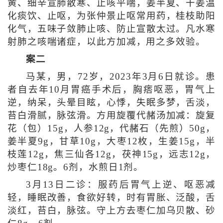
黄、细辛宣肺散寒、止咳平喘，姜半夏、干姜温
化痰饮、止呕，为张仲景止呕常用药，桂枝助阳
化气，五味子敛肺止咳、防止宣散太过。凡水寒
射肺之咳喘诸症，以此方加减，用之多效验。
案二
马某，男，72岁，2023年3月6日就诊。患
者自去年10月胃癌手术后，胸痞呕恶，胃气上
逆，纳呆，头晕目眩，心悸，失眠多梦，舌淡，
苔白滑腻，脉弦滑。方用旋覆代赭汤加减：旋复
花（包）15g，人参12g，代赭石（先煎）50g，
姜半夏9g，甘草10g，大枣12枚，生姜15g，半
枝莲12g，焦三仙各12g，茯神15g，远志12g，
炒枣仁18g。6剂，水煎日1剂。
3月13日二诊：服药后胃气上逆、呕恶减
轻，睡眠改善，食欲好转，时有胃胀、泛酸，舌
淡红，苔白，脉弦。守上方去枣仁加乌贝散、砂