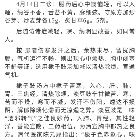
4月14日二诊：服药后心中懊恼轻，可以入
睡，纳谷不香，舌苔不黄，脉细弦。守原方加炒
谷芽、炒麦芽各15g，炙甘草6g。5剂。
后随访诸症减轻，寐、纳明显改善，如同常
人。
按
患者伤寒发汗之后，余热末尽，留扰胸
膈，气机运行不畅，则出现心中烦热、胸中闭塞
不舒等证，选用栀子豉汤加减以清热除烦、宣通
气机。
栀子豉汤方中栀子苦寒，入心、肝、肺、
胃、三焦经，清热除烦，淡豆豉辛甘微苦、寒，
苦而不燥，寒而不凝，发汗不伤阳，透达不损
阴，解郁除烦化滞而无凉遏之弊。淡豆豉是一味
“透邪转气”之佳良妙药，入肺、胃经，其性轻
浮，善能宣散，二药相伍，为清宣胸中郁热之良
方。清代医家陈元犀指出：“栀子色赤象心，味