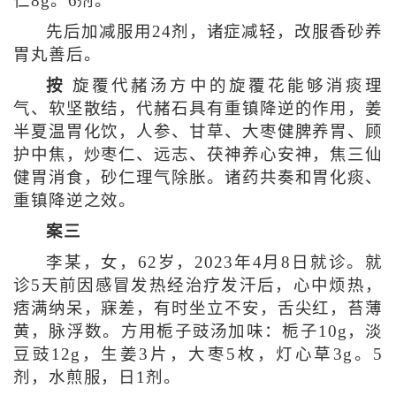
仁8g。6剂。
先后加减服用24剂，诸症减轻，改服香砂养
胃丸善后。
按
旋覆代赭汤方中的旋覆花能够消痰理
气、软坚散结，代赭石具有重镇降逆的作用，姜
半夏温胃化饮，人参、甘草、大枣健脾养胃、顾
护中焦，炒枣仁、远志、茯神养心安神，焦三仙
健胃消食，砂仁理气除胀。诸药共奏和胃化痰、
重镇降逆之效。
案三
李某，女，62岁，2023年4月8日就诊。就
诊5天前因感冒发热经治疗发汗后，心中烦热，
痞满纳呆，寐差，有时坐立不安，舌尖红，苔薄
黄，脉浮数。方用栀子豉汤加味：栀子10g，淡
豆豉12g，生姜3片，大枣5枚，灯心草3g。5
剂，水煎服，日1剂。