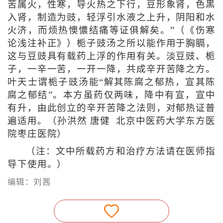
苦属火，性寒，导火热之下行，豆形象肾，色黑
入肾，制造为豉，轻浮引水液之上升，阴阳和水
火济，而烦热懊憹结痛等证俱解矣。”（《伤寒
论浅注补正》）栀子豉汤之所以能作用于胸膈，
这与豆豉具有载药上浮的作用有关。淡豆豉、栀
子，一辛一苦，一开一降，共成辛开苦降之方。
叶天士谓栀子豉汤能“解其陈腐之郁热，宣其陈
腐之郁结”。本方虽药仅两味，降中有宣，宣中
有升，由此创立的辛开苦降之法则，对郁热证普
遍适用。（孙洪然 唐健 北京中医药大学东方医
院枣庄医院）
（注：文中所载药方和治疗方法请在医师指
导下使用。）
编辑：刘茜