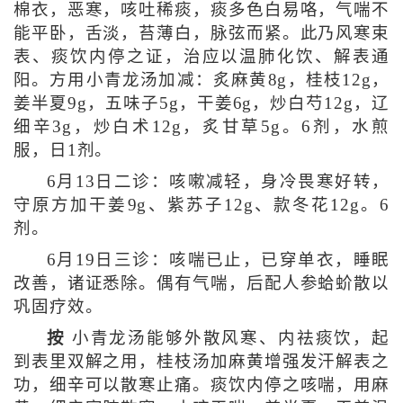
棉衣，恶寒，咳吐稀痰，痰多色白易咯，气喘不
能平卧，舌淡，苔薄白，脉弦而紧。此乃风寒束
表、痰饮内停之证，治应以温肺化饮、解表通
阳。方用小青龙汤加减：炙麻黄8g，桂枝12g，
姜半夏9g，五味子5g，干姜6g，炒白芍12g，辽
细辛3g，炒白术12g，炙甘草5g。6剂，水煎
服，日1剂。
6月13日二诊：咳嗽减轻，身冷畏寒好转，
守原方加干姜9g、紫苏子12g、款冬花12g。6
剂。
6月19日三诊：咳喘已止，已穿单衣，睡眠
改善，诸证悉除。偶有气喘，后配人参蛤蚧散以
巩固疗效。
按
小青龙汤能够外散风寒、内祛痰饮，起
到表里双解之用，桂枝汤加麻黄增强发汗解表之
功，细辛可以散寒止痛。痰饮内停之咳喘，用麻