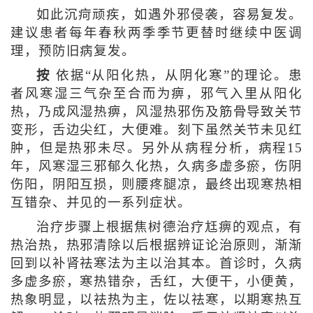
如此沉疴顽疾，如遇外邪侵袭，容易复发。
建议患者每年春秋两季季节更替时继续中医调
理，预防旧病复发。
按
依据“从阳化热，从阴化寒”的理论。患
者风寒湿三气杂至合而为痹，邪气入里从阳化
热，乃成风湿热痹，风湿热邪伤及筋骨导致关节
变形，舌边尖红，大便难。刻下虽然关节未见红
肿，但是热邪未尽。另外从病程分析，病程15
年，风寒湿三邪郁久化热，久病多虚多瘀，伤阴
伤阳，阴阳互损，则腰疼腿凉，最终出现寒热相
互错杂、并见的一系列症状。
治疗步骤上根据焦树德治疗尪痹的观点，有
热治热，热邪清除以后根据辨证论治原则，渐渐
回到以补肾祛寒法为主以治其本。首诊时，久病
多虚多瘀，寒热错杂，舌红，大便干，小便黄，
热象明显，以祛热为主，佐以祛寒，以期寒热互