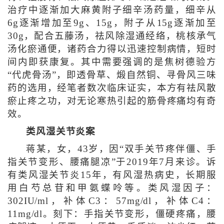
治疗中逐渐加大麻黄附子细辛汤药量，细辛从
6g逐渐增加至9g、15g，附子从15g逐渐加至
30g，配合五藤汤，祛风除湿通经络，桃核承气
汤化瘀通便，诸药合力得以迅速控制病情，短时
间内即获康复。其中需要强调的是焦树德验方
“代虎骨汤”，即透骨草、煅自然铜、寻骨风三味
药的选用，经笔者数次临床证实，本方有祛风散
瘀止疼之功，对无论寒热引起的筋骨疼痛均有奇
效。
类风湿关节炎案
蒋某，女，43岁，因“双手关节疼伴僵、手
指关节变形、腰痛腿凉”于2019年7月来诊。诉
有类风湿关节炎15年，有风湿热病史，长期服
用白芍总苷和甲氨蝶呤等。类风湿因子：
302IU/ml，补体C3：57mg/dl，补体C4：
11mg/dl。刻下：手指关节变形，僵硬疼痛，腰