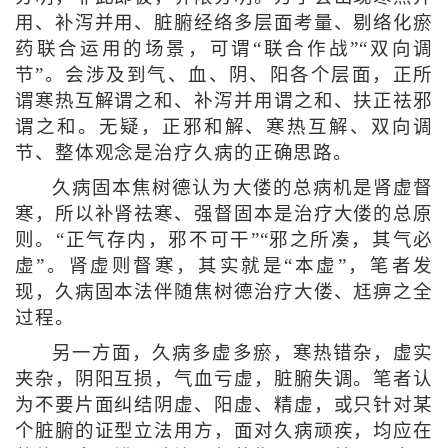
用、补泻并用、脏腑经络多层面考量、剔络化瘀
药联合运用的场景，可谓“联合作战”“双向调
节”。会涉及到气、血、阴、阳各个层面，正所
谓寒热互解谓之和、补泻并用谓之和、扶正祛邪
谓之和。无疑，正邪和解、寒热互解、双向调
节、整体观念是治疗久病的正确思路。
久病固本焦树德认为大偻的总病机是肾虚督
寒，所以补肾祛寒、强督固本是治疗大偻的总原
则。“正气存内，邪不可干”“邪之所凑，其气必
虚”。肾虚则督寒，其实就是“本虚”，笔者发
现，久病固本法伴随焦树德治疗大偻、尪痹之全
过程。
另一方面，久病多虚多瘀，寒热错杂，虚实
夹杂，阴阳互损，气血亏虚，脏腑失调。笔者认
为不要片面纠结阴虚、阳虚、精虚，或只针对某
个脏腑的证型立法用方，面对久病顽疾，均应在