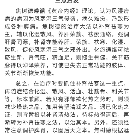
三点启发
焦树德遵循《黄帝内经》理论，认为风湿痹
病的病因为风寒湿三气侵袭，病久难愈，乃致形
成各种痹病。焦树德的治疗大法以补肾祛寒为
主，辅以化湿散风、养肝荣筋、祛瘀通络，强调
肝肾同源，补肾亦能养肝、荣筋、祛寒、化湿、
散风，促使风寒湿三气之邪外出。化瘀通络可祛
瘀生新，肾气旺，精血足，则髓生骨健，关节筋
脉得以淖泽荣养，可使已失去正常功能的肢体、
关节渐渐恢复功能。
总之，在治疗时要抓住补肾祛寒这一重点，
再随症结合化湿、散风、活血、壮筋骨、利关节
等，标本兼顾。若见有邪郁欲化热之势时，则须
减少燥热之品，加用苦坚清润之品。遇已化热之
证，则宜暂投以补肾清热法，待标热得清后，再
渐转为补肾祛寒之法，以治其本。另外，还须经
常注意调护脾胃，以固后天之本。焦树德根据尪