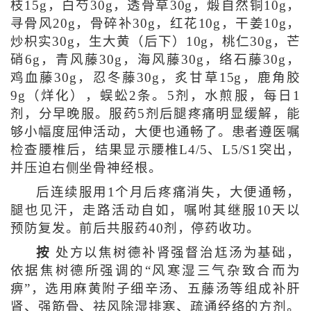
枝15g，白芍30g，透骨草30g，煅自然铜10g，
寻骨风20g，骨碎补30g，红花10g，干姜10g，
炒枳实30g，生大黄（后下）10g，桃仁30g，芒
硝6g，青风藤30g，海风藤30g，络石藤30g，
鸡血藤30g，忍冬藤30g，炙甘草15g，鹿角胶
9g（烊化），蜈蚣2条。5剂，水煎服，每日1
剂，分早晚服。服药5剂后腿疼痛明显缓解，能
够小幅度屈伸活动，大便也通畅了。患者遵医嘱
检查腰椎后，结果显示腰椎L4/5、L5/S1突出，
并压迫右侧坐骨神经根。
后连续服用1个月后疼痛消失，大便通畅，
腿也见汗，走路活动自如，嘱咐其继服10天以
预防复发。前后共服药40剂，停药收功。
按
处方以焦树德补肾强督治尪汤为基础，
依据焦树德所强调的“风寒湿三气杂致合而为
痹”，选用麻黄附子细辛汤、五藤汤等组成补肝
肾、强筋骨、祛风除湿排寒、疏通经络的方剂。