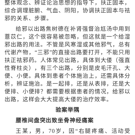
整体观念、辨证论治思想的指导下，扶正固本，
综合调理脏腑、气血、阴阳，协调扶正固本与祛
邪的关系、步骤。
给邪以出路焦树德在补肾强督治尪汤中用到
薏苡仁，这个很容易被忽略，但这就是一个给湿
邪出路的用法。不管是风寒湿或其他邪气，总有
代谢产物，“三邪”的直接出路要打开，不能只用
扶正祛邪药。人体常见出路，具体到大偻（强直
性脊柱炎），有三个出路，分别是皮毛汗孔、大
便、小便。具体到患者个体施治上，还需具体分
析，辨证施治。是一起排，还是从表排，还是大
便排、小便排？都需要根据患者的情况，给邪以
出路，这样会大大提高大偻的治疗效率。
验案举隅
腰椎间盘突出致坐骨神经痛案
王某，男，70岁，因“右腿疼痛、活动受