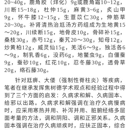
20~40g，鹿角胶（烊化）9g或鹿角霜10~12g，
川断15~18g，杜仲15g，麻黄3~6g，炙山甲
9g，怀牛膝12~15g，生薏苡仁30g，伸筋草
20~30g。补肾清热治尪汤方药组成为生地黄15
～20g，川续断15g，地骨皮10g，骨碎补15g，
桑枝30g，赤芍12g，秦艽20～30g，知母12g，
炒黄柏12g，威灵仙15g，羌活6～9g，独活各6
～9g，制乳香6g，没药6g，地鳖虫9g，白僵蚕
9g，蚕砂10g，红花10g，忍冬藤30g，透骨草
20g，络石藤30g。
针对尪痹、大偻（强制性脊柱炎）等疾病，
笔者在继承发挥焦树德学术观点和经验过程中得
到了三个方面的启发：久病求和解、久病固本、
给邪以出路。久病求和解强调在治疗久病慢病
时，应采用寒热并用、补泻并用、脏腑经络多层
面考量的方法，调和阴阳、调和正邪关系。久病
固本强调在治疗久病顽疾时，应扶正固本，综合