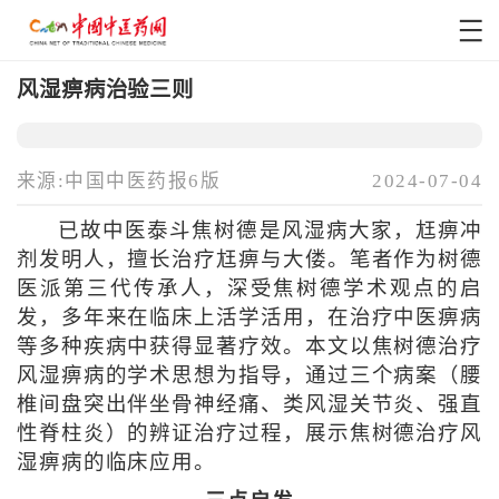
风湿痹病治验三则
来源:中国中医药报6版
2024-07-04
已故中医泰斗焦树德是风湿病大家，尪痹冲
剂发明人，擅长治疗尪痹与大偻。笔者作为树德
医派第三代传承人，深受焦树德学术观点的启
发，多年来在临床上活学活用，在治疗中医痹病
等多种疾病中获得显著疗效。本文以焦树德治疗
风湿痹病的学术思想为指导，通过三个病案（腰
椎间盘突出伴坐骨神经痛、类风湿关节炎、强直
性脊柱炎）的辨证治疗过程，展示焦树德治疗风
湿痹病的临床应用。