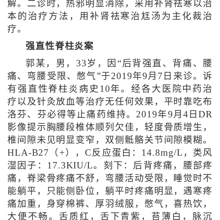
解。二诊时，热邪明显消除，采用补肾祛寒以治
本的治疗方法，用补肾祛寒治尪汤为主化裁治
疗。
强直性脊柱炎案
郭某，男，33岁，因“后背强直、背痛、腰
痛、弯腰受限、憋气”于2019年9月7日来诊。诉
有强直性脊柱炎病史10年。经各大医院中药治
疗以及针灸放血等治疗无任何效果，平时靠吃布
洛芬、芬必得等止痛药维持。2019年9月4日DR
影像提示胸腰段椎体顺列欠佳，轻度骨质增生，
椎间隙未见明显变窄，双侧骶骼关节间隙模糊。
HLA-B27（+），C反应蛋白：14.8mg/L，类风
湿因子：17.3KIU/L。刻下：后背疼痛，腰部疼
痛，脊梁骨疼痛不舒，弯腰活动受限，睡觉时不
能躺平，只能侧卧位，躺平时疼痛明显，遇寒疼
痛加重，身穿棉裤、厚羽绒服，憋气，喜热饮，
大便不畅。舌质红，舌下青紫，苔薄白，脉沉