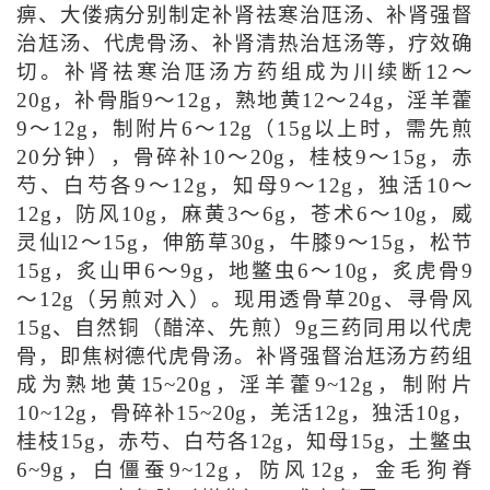
痹、大偻病分别制定补肾祛寒治尫汤、补肾强督
治尪汤、代虎骨汤、补肾清热治尪汤等，疗效确
切。补肾祛寒治尫汤方药组成为川续断12～
20g，补骨脂9～12g，熟地黄12～24g，淫羊藿
9～12g，制附片6～12g（15g以上时，需先煎
20分钟），骨碎补10～20g，桂枝9～15g，赤
芍、白芍各9～12g，知母9～12g，独活10～
12g，防风10g，麻黄3～6g，苍术6～10g，威
灵仙l2～15g，伸筋草30g，牛膝9～15g，松节
15g，炙山甲6～9g，地鳖虫6～10g，炙虎骨9
～12g（另煎对入）。现用透骨草20g、寻骨风
15g、自然铜（醋淬、先煎）9g三药同用以代虎
骨，即焦树德代虎骨汤。补肾强督治尪汤方药组
成为熟地黄15~20g，淫羊藿9~12g，制附片
10~12g，骨碎补15~20g，羌活12g，独活10g，
桂枝15g，赤芍、白芍各12g，知母15g，土鳖虫
6~9g，白僵蚕9~12g，防风12g，金毛狗脊