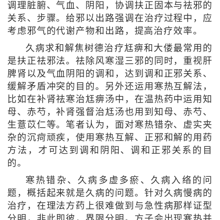
调理脏腑、气血、阴阳，协调扶正固本与祛邪的
关系、步骤。给邪以出路强调在治疗过程中，应
考虑邪气的代谢产物和出路，提高治疗效率。
久病求和解焦树德治疗尪痹和大偻最常用的
是扶正祛邪法。祛除风寒湿三邪的同时，重视肝
脾肾以及气血阴阳的调和，达到调和正邪关系、
缓解矛盾冲突的目的。另外还运用寒热互解法，
比如在补肾祛寒治尪痹汤中，在温热药中运用知
母、赤芍，补肾强督治尪汤也用到知母、赤芍、
生薏苡仁等。笔者认为，面对寒热错杂、虚实夹
杂的沉疴顽疾，使用寒热互解、正邪和解的用药
方法，才可达到调和阴阳、调和正邪关系的目
的。
寒热错杂、久病多虚多瘀、久病入络的问
题，概括起来就是久病的问题。针对久病慢病的
治疗，在理法方药上很难做到与急性病那样证型
分明，非此即彼，界限分明。方子会出现寒热并