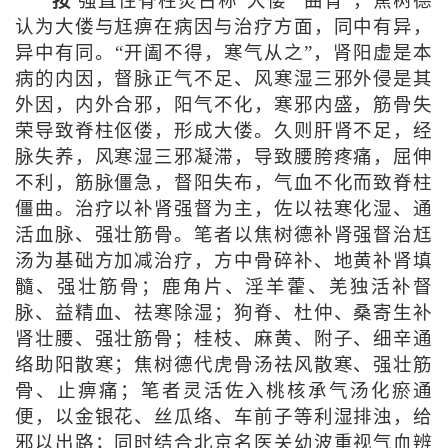
按
强直性脊柱炎古称“大偻”“曲背”，焦树德
认为大偻与尪痹在病因与治疗方面，同中有异，
异中有同。“开阖不得，寒气从之”，肾阳虚是本
病的内因，督脉正气不足、风寒湿三邪外侵是其
外因，内外合邪，阳气不化，寒邪内盛，筋骨失
荣导致脊柱伛偻，形成大偻。久则肝肾不足，经
脉失养，风寒湿三邪凝滞，导致腰胯疼痛，屈伸
不利，筋脉僵急，督阳失布，气血不化而致脊柱
僵曲。治疗以补肾强督为主，佐以祛寒化湿、通
活血脉、强壮筋骨。笔者以焦树德补肾强督治尪
汤为基础方加减治疗，方中骨碎补、地黄补肾填
髓、强壮筋骨；鹿角片、淫羊藿、羌独活补督
脉、益精血、祛寒除湿；狗脊、杜仲、桑寄生补
肾壮腰、强壮筋骨；桂枝、麻黄、附子、细辛通
络助阳散寒；焦树德代虎骨汤祛风散寒、强壮筋
骨、止痹痛；笔者灵活佐入桃核承气汤化瘀通
便，以金银花、丝瓜络、车前子等利湿排浊，给
邪以出路；同时结合北京名医关幼波重视气血辨