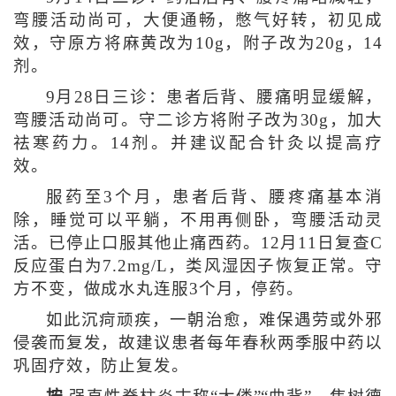
弯腰活动尚可，大便通畅，憋气好转，初见成
效，守原方将麻黄改为10g，附子改为20g，14
剂。
9月28日三诊：患者后背、腰痛明显缓解，
弯腰活动尚可。守二诊方将附子改为30g，加大
祛寒药力。14剂。并建议配合针灸以提高疗
效。
服药至3个月，患者后背、腰疼痛基本消
除，睡觉可以平躺，不用再侧卧，弯腰活动灵
活。已停止口服其他止痛西药。12月11日复查C
反应蛋白为7.2mg/L，类风湿因子恢复正常。守
方不变，做成水丸连服3个月，停药。
如此沉疴顽疾，一朝治愈，难保遇劳或外邪
侵袭而复发，故建议患者每年春秋两季服中药以
巩固疗效，防止复发。