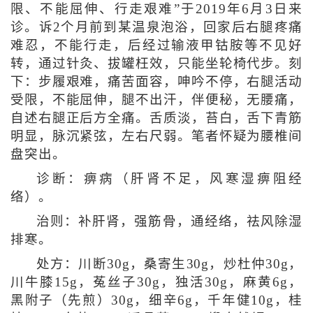
限、不能屈伸、行走艰难”于2019年6月3日来
诊。诉2个月前到某温泉泡浴，回家后右腿疼痛
难忍，不能行走，后经过输液甲钴胺等不见好
转，通过针灸、拔罐枉效，只能坐轮椅代步。刻
下：步履艰难，痛苦面容，呻吟不停，右腿活动
受限，不能屈伸，腿不出汗，伴便秘，无腰痛，
自述右腿正后方全痛。舌质淡，苔白，舌下青筋
明显，脉沉紧弦，左右尺弱。笔者怀疑为腰椎间
盘突出。
诊断：痹病（肝肾不足，风寒湿痹阻经
络）。
治则：补肝肾，强筋骨，通经络，祛风除湿
排寒。
处方：川断30g，桑寄生30g，炒杜仲30g，
川牛膝15g，菟丝子30g，独活30g，麻黄6g，
黑附子（先煎）30g，细辛6g，千年健10g，桂