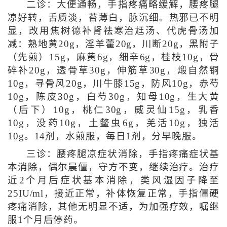
二诊：大便通畅，手指疼痛略缓解，腰疼腿
凉好转，舌质淡，苔薄白，脉沉细。热邪已不明
显，改用焦树德补肾祛寒治尪汤、代虎骨汤加
减：熟地黄20g，淫羊藿20g，川断20g，黑附子
（先煎）15g，麻黄6g，细辛6g，桂枝10g，骨
碎补20g，透骨草30g，伸筋草30g，煅自然铜
10g，寻骨风20g，川牛膝15g，防风10g，赤芍
10g，陈皮30g，白芍30g，知母10g，生大黄
（后下）10g，桃仁30g，威灵仙15g，乳香
10g，没药10g，土鳖虫6g，羌活10g，独活
10g。14剂，水煎服，每日1剂，分早晚服。
三诊：腰疼腿凉症状消除，手指疼痛症状基
本消除，偶尔晨僵，守方不变，继续治疗。治疗
近2个月后症状基本消除，类风湿因子降至
25IU/ml，接近正常，补体恢复正常，手指僵硬
疼痛消除，其他无明显不适，为加强疗效，嘱继
服1个月后停药。