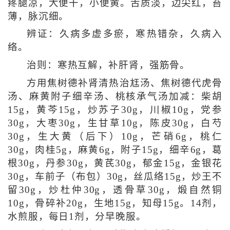
疼腿凉，大便干，小便黄。舌质淡，边尖红，苔
薄，脉沉细。
辨证：久病多虚多瘀，寒热错杂，久病入
络。
治则：寒热互解，补肝肾，强筋骨。
方用焦树德补肾清热治尪汤、焦树德代虎骨
汤、麻黄附子细辛汤、桃核承气汤加减：柴胡
15g，黄芩15g，炒苏子30g，川椒10g，党参
30g，大枣30g，生甘草10g，陈皮30g，白芍
30g，生大黄（后下）10g，芒硝6g，桃仁
30g，肉桂5g，麻黄6g，附子15g，细辛6g，葛
根30g，丹参30g，黄芪30g，郁金15g，金银花
30g，车前子（布包）30g，丝瓜络15g，炒王不
留30g，炒杜仲30g，透骨草30g，煅自然铜
10g，骨碎补20g，生地15g，知母15g。14剂，
水煎服，每日1剂，分早晚服。