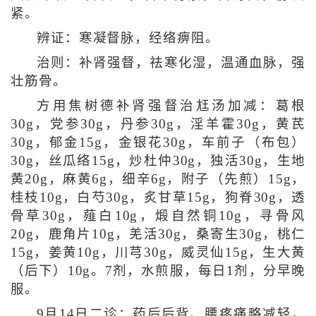
紧。
辨证：寒凝督脉，经络痹阻。
治则：补肾强督，祛寒化湿，温通血脉，强
壮筋骨。
方用焦树德补肾强督治尪汤加减：葛根
30g，党参30g，丹参30g，淫羊霍30g，黄芪
30g，郁金15g，金银花30g，车前子（布包）
30g，丝瓜络15g，炒杜仲30g，独活30g，生地
黄20g，麻黄6g，细辛6g，附子（先煎）15g，
桂枝10g，白芍30g，炙甘草15g，狗脊30g，透
骨草30g，薤白10g，煅自然铜10g，寻骨风
20g，鹿角片10g，羌活30g，桑寄生30g，桃仁
15g，姜黄10g，川芎30g，威灵仙15g，生大黄
（后下）10g。7剂，水煎服，每日1剂，分早晚
服。
9月14日二诊：药后后背、腰疼痛略减轻，