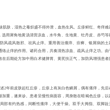
脉肌肤，湿热之毒炽盛不得外泄，血热生风。丘疹鲜红、奇痒难
则，选用犀角地黄汤清营凉血，水牛角、生地黄、牡丹皮、赤芍等
防风疏风散邪、祛风止痒。重用善治瘙痒、疥癣、银屑病的土
通络止痒的作用。诸药合用，共奏清热凉血、疏风止痒之功。由
故在后期处方加中用白术健脾胃、黄芪扶正气，加防风增强患者
患者自述2年前皮肤起红丘疹，丘疹上有灰白色鳞屑，偶有瘙痒，先后
渐加重，遂来诊。患者呈慢性病面容，周身散在暗褐色丘疹，以
局部有灼热感，间断性瘙痒，大便干燥。双手大拇指、双脚趾