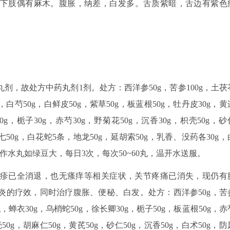
下肢偶有麻木。腹胀，纳差，白发多。舌质紫暗，舌边有紫色
，故处方中药丸剂1剂。处方：西洋参50g，苦参100g，土茯
g，白芍50g，白鲜皮50g，紫草50g，板蓝根50g，牡丹皮30g，黄
0g，栀子30g，赤芍30g，野菊花50g，沉香30g，枳壳50g，砂
三七50g，白花蛇5条，地龙50g，延胡索50g，乳香、没药各30g，
，作水丸如绿豆大，每日3次，每次50~60丸，温开水送服。
丘疹已全消退，也无瘙痒等相关症状，关节疼痛已消失，现仍有
炎的疗效，同时治疗腹胀、便秘、白发。处方：西洋参50g，苦
g，蝉衣30g，乌梢蛇50g，徐长卿30g，栀子50g，板蓝根50g，赤
壳50g，胡麻仁50g，黄芪50g，砂仁50g，沉香50g，白术50g，防