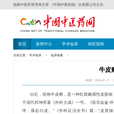
国家中医药管理局主管 《中国中医药报》社有限公司主办
首页
新闻中心
学术临床
就医指南
当前位置：
学术临床
>
临床验案
>
牛皮
时间：2024-07-17
白疕，俗称牛皮癣，是一种红斑鳞屑性皮肤病，
于清代祁坤所著《外科大成》一书。《医宗金鉴·
痒，搔起白皮。”《外科证治全书》载：“皮肤