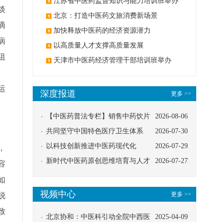
办
江苏省中医药监督知识与能力培训班举办
淡
北京：打造中医药文旅消费新场景
滴
加快释放中医药的经济资源潜力
病
以高质量人才支撑高质量发展
阻
天津市中医药经济管理干部培训班举办
、
运
深度报道
更多 >>
【中医药普法专栏】销售中药饮片
2026-08-06
应告知煎服方法及注意事项
共同坚守中国特色医疗卫生体系
2026-07-30
以科技创新推进中医药现代化
2026-07-29
，
新时代中医药原创思维培育与人才
2026-07-27
容
发展路径探索
如
视频中心
更多 >>
脱
致
北京协和：中医科引动全院中西医
2025-04-09