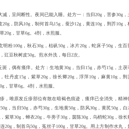
减，呈间断性。夜间已能入睡。处方一：当归20g，苦参30g，
20g，防风10g，制何首乌15g，蚕沙12g，黄连10g，荆芥10g，
舌草20g，甘草6g。4剂，水煎服。
玄明粉100g，秋石30g，枯矾50g，冰片20g，蛇床子50g，生百
50g，豇豆秋树皮50g。煎水外洗，每日2次。
斑，偶有瘙痒。处方：生地黄30g，当归15g，赤芍15g，土茯
g，牡丹皮15g，紫草20g，徐长卿20g，浮萍10g，麻黄10g，荆
20g，甘草6g。4剂，水煎服。
丘疹，唯原发丘疹部位有散在暗褐色痕迹，瘙痒已全消失，精神
，当归50g，赤芍30g，生地黄50g，防风30g，黄芪50g，白
g，紫草30g，蝉衣20g，牛蒡子30g，茵陈30g，乌梢蛇30g，徐长
，黄连20g，制首乌50g，菟丝子100g，甘草20g。用上方制作水丸，