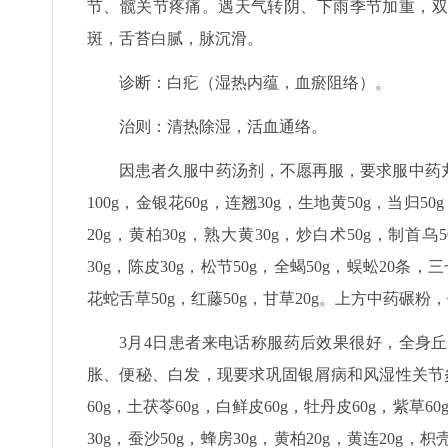
节、髋关节疼痛。遇天气转阴、下雨季节加重，双
斑，舌苔白腻，脉沉滑。
诊断：白疕（湿热内蕴，血瘀阻络）。
治则：清热除湿，活血通络。
因患者久服中药汤剂，不愿再服，要求服中药丸剂
100g，金银花60g，连翘30g，生地黄50g，当归50
20g，黄柏30g，熟大黄30g，炒白术50g，制首乌5
30g，陈皮30g，松节50g，全蝎50g，蜈蚣20条，
花蛇舌草50g，红藤50g，甘草20g。上方中药碾粉
3月4日患者来电话称服药后效果很好，全身
胀、便秘、白发，现要求巩固银屑病和风湿性关节
60g，土茯苓60g，白鲜皮60g，牡丹皮60g，紫草60
30g，蚕沙50g，蜂房30g，黄柏20g，黄连20g，枳