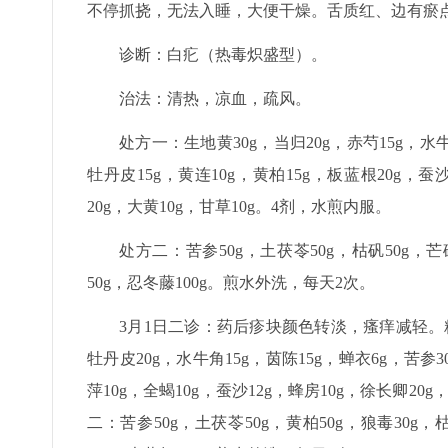
不停抓挠，无法入睡，大便干燥。舌质红、边有瘀
诊断：白疕（热毒炽盛型）。
治法：清热，凉血，疏风。
处方一：生地黄30g，当归20g，赤芍15g，水牛
牡丹皮15g，黄连10g，黄柏15g，板蓝根20g，蚕
20g，大黄10g，甘草10g。4剂，水煎内服。
处方二：苦参50g，土茯苓50g，枯矾50g，芒硝
50g，忍冬藤100g。煎水外洗，每天2次。
3月1日二诊：药后疹块颜色转淡，瘙痒减轻。精
牡丹皮20g，水牛角15g，茵陈15g，蝉衣6g，苦参3
萍10g，全蝎10g，蚕沙12g，蜂房10g，徐长卿20
二：苦参50g，土茯苓50g，黄柏50g，狼毒30g，