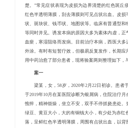
楚。”常见症状表现为皮损为边界清楚的红色斑丘
红色半透明薄膜，刮去薄膜则可见点状出血。皮损
状、斑块状、钱币状、地图状等。临床有普通型和
等同时并见。诱发本病的原因大多为素体内虚，正
血瘀，寒湿阻络而发病。目前治疗本病，西医大多
外涂。有时有短暂疗效，但极易反复发作，长期应
用中药治愈了部分患者，现将验案两则整理如下，
案一
梁某，女，58岁，2020年2月22日初诊。
于2019年10月在某医院诊断为银屑病，住院治
憔悴，精神烦燥，坐立不安，双手不停抓挠患处。
绿豆、黄豆大小，大的有铜钱大小，有少处为赤红色
落，呈鲜红色半透明薄膜，周围有点状出血，以背