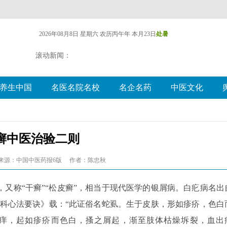
2026年08月8日 星期六
农历丙午年 本月23日
处暑
滚动新闻：
养生中国
名医名院名校
名企名药
中医文化
癣中医治验二则
来源：中国中医药报6版
作者：陈忠秋
又称“干癣”“松皮癣”，相当于现代医学的银屑病。白疕病名出
外科心法要诀》载：“此证俗名蛇虱。生于皮肤，形如疹疥，色白
燥痒，起如疹疥而色白，搔之屑起，渐至肢体枯燥坼裂，血出