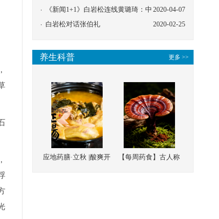
协同
《新闻1+1》白岩松连线黄璐琦：中
2020-04-07
医救治的临床效果
白岩松对话张伯礼
2020-02-25
养生科普
更多 >>
，
草
石
应地药膳·立秋 |酸爽开
【每周药食】古人称
，
胃，一口入魂！喝下
它为“仙草”，滋补强
浮
这碗汤，滋阴润燥、
壮、培本固元
方
清热降火
光