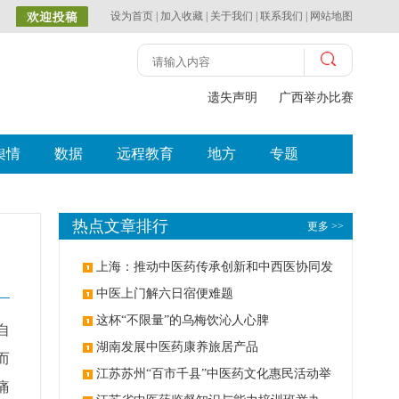
设为首页
|
加入收藏
|
关于我们
|
联系我们
|
网站地图
遗失声明
广西举办比赛探索中（
舆情
数据
远程教育
地方
专题
热点文章排行
更多 >>
上海：推动中医药传承创新和中西医协同发
展
中医上门解六日宿便难题
这杯“不限量”的乌梅饮沁人心脾
自
湖南发展中医药康养旅居产品
而
江苏苏州“百市千县”中医药文化惠民活动举
痛