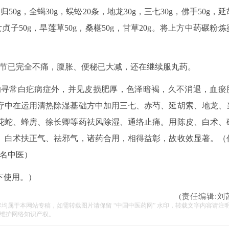
当归50g，全蝎30g，蜈蚣20条，地龙30g，三七30g，佛手50g，延
，女贞子50g，旱莲草50g，桑椹50g，甘草20g。将上方中药碾粉炼
关节已完全不痛，腹胀、便秘已大减，还在继续服丸药。
寻常白疕病症外，并见皮损肥厚，色泽暗褐，久不消退，血瘀
疗中在运用清热除湿基础方中加用三七、赤芍、延胡索、地龙、
花蛇、蜂房、徐长卿等药祛风除湿、通络止痛。用陈皮、白术、
、白术扶正气、祛邪气，诸药合用，相得益彰，故收效显著。
（
市名中医）
下使用。）
(责任编辑:刘
容均属于本网站专稿，如需转载图片请保留 “中国中医药网” 水印，转载文字内容请注
维护网络知识产权。