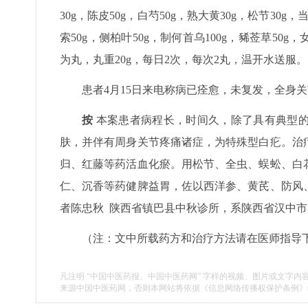
30g，陈皮50g，白芍50g，熟大黄30g，松节30g，
索50g，侧柏叶50g，制何首乌100g，豨莶草50g
为丸，丸重20g，每日2次，每次2丸，温开水送服。
患者4月15日来电称病已痊愈，未复发，全身
按
本案患者病程长，时间久，除了具有典型的
肤，并伴有周身关节疼痛诸症，为特殊型白疕。治
归、红藤等药活血化瘀。用松节、全虫、蜈蚣、白
仁、沉香等药健脾益胃，佐以西洋参、黄芪、防风
者陈忠秋 陕西省镇巴县中秋诊所，系陕西省汉中
（注：文中所载药方和治疗方法请在医师指导
凡注明 “中国中医药报、中国中医药网” 字样的视频、图片或文字内
来源中国中医药网，否则本网站将依据《信息网络传播权保护条例》