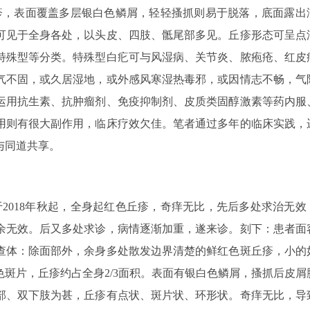
疹，表面覆盖多层银白色鳞屑，轻轻搔抓则易于脱落，底面露出
可见于全身各处，以头皮、四肢、骶尾部多见。丘疹形态可呈点
特殊型等分类。特殊型白疕可与风湿病、关节炎、脓疱疮、红皮
气不固，或久居湿地，或外感风寒湿热毒邪，或因情志不畅，气
运用抗生素、抗肿瘤剂、免疫抑制剂、皮质类固醇激素等药内服
用则有很大副作用，临床疗效欠佳。笔者通过多年的临床实践，
与同道共享。
患者于2018年秋起，全身起红色丘疹，奇痒无比，先后多处求治无效
疗月余无效。后又多处求诊，病情逐渐加重，遂来诊。刻下：患者面
查体：除面部外，余身多处散发边界清楚的鲜红色斑丘疹，小的
斑片，丘疹约占全身2/3面积。表面有银白色鳞屑，搔抓后皮屑
部、双下肢为甚，丘疹有点状、斑片状、环形状。奇痒无比，导