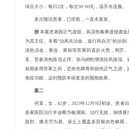
绿豆大小，每日2次，每次50~60丸，温开水送服。
多次随访患者，已痊愈，一直未复发。
按
本案患者因正气虚损，风湿热毒乘虚侵袭血
为其主症。本着“治风先治血，血行风自灭”的治
清热凉血，黄连、黄柏等苦寒药直折火势，荆芥、
苓、苦参清热除湿止痒。加乌梢蛇增强祛风除湿、
前期多用苦寒之药，恐有伤脾胃和损伤正气之虑，
免疫功能，达到预防本病复发的预期效果。
案二
何某，女，42岁，2023年12月9日初诊。
多家医院治疗并诊断为银屑病。治疗无效，病情逐
肢肘、膝关节为甚。疹丘上覆盖多层银灰色鳞屑，