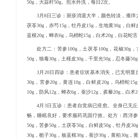
50g，大蒜杆50g。煎水外洗，每日2次。
3月8日三诊：斑疹消退大半，颜色转淡，瘙痒大
茯苓30g，赤芍15g，牡丹皮15g，生地黄30g，白鲜皮
蓝根20g，蝉衣6g，乌梢蛇15g，白术20g，白花蛇
处方二：苦参100g，土茯苓100g，花椒30g，
50g，狼毒30g，土槿皮30g，千里光50g，忍冬藤
3月20日四诊：患者症状基本消失，已无明显丘
30g，苦参20g，黄连10g，白鲜皮20g，乌梢蛇15
10g，防风12g，蝉衣6g，蚕沙12g，蒺藜20g，白术
4月3日五诊：患者自觉病已痊愈。全身已无
畅，睡眠良好，要求服药巩固疗效。处方：西洋参50g
50g，苦参50g，土茯苓50g，白鲜皮50g，牡丹皮30
30g，栀子30g，板蓝根30g，蚕沙30g，黄柏30g