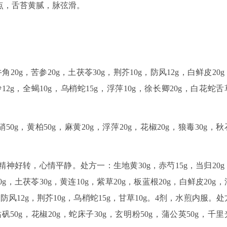
点，舌苔黄腻，脉弦滑。
角20g，苦参20g，土茯苓30g，荆芥10g，防风12g，白鲜皮20g
沙12g，全蝎10g，乌梢蛇15g，浮萍10g，徐长卿20g，白花蛇舌
50g，黄柏50g，麻黄20g，浮萍20g，花椒20g，狼毒30g，秋
神好转，心情平静。处方一：生地黄30g，赤芍15g，当归20g
0g，土茯苓30g，黄连10g，紫草20g，板蓝根20g，白鲜皮20g，
g，防风12g，荆芥10g，乌梢蛇15g，甘草10g。4剂，水煎内服。处
枯矾50g，花椒20g，蛇床子30g，玄明粉50g，蒲公英50g，千里