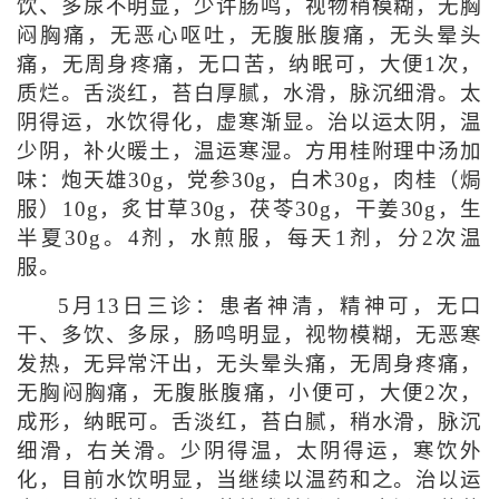
饮、多尿不明显，少许肠鸣，视物稍模糊，无胸
闷胸痛，无恶心呕吐，无腹胀腹痛，无头晕头
痛，无周身疼痛，无口苦，纳眠可，大便1次，
质烂。舌淡红，苔白厚腻，水滑，脉沉细滑。太
阴得运，水饮得化，虚寒渐显。治以运太阴，温
少阴，补火暖土，温运寒湿。方用桂附理中汤加
味：炮天雄30g，党参30g，白术30g，肉桂（焗
服）10g，炙甘草30g，茯苓30g，干姜30g，生
半夏30g。4剂，水煎服，每天1剂，分2次温
服。
5月13日三诊：患者神清，精神可，无口
干、多饮、多尿，肠鸣明显，视物模糊，无恶寒
发热，无异常汗出，无头晕头痛，无周身疼痛，
无胸闷胸痛，无腹胀腹痛，小便可，大便2次，
成形，纳眠可。舌淡红，苔白腻，稍水滑，脉沉
细滑，右关滑。少阴得温，太阴得运，寒饮外
化，目前水饮明显，当继续以温药和之。治以运