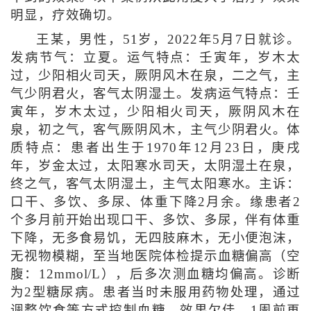
明显，疗效确切。
王某，男性，51岁，2022年5月7日就诊。
发病节气：立夏。运气特点：壬寅年，岁木太
过，少阳相火司天，厥阴风木在泉，二之气，主
气少阴君火，客气太阴湿土。发病运气特点：壬
寅年，岁木太过，少阳相火司天，厥阴风木在
泉，初之气，客气厥阴风木，主气少阴君火。体
质特点：患者出生于1970年12月23日，庚戌
年，岁金太过，太阳寒水司天，太阴湿土在泉，
终之气，客气太阴湿土，主气太阳寒水。主诉：
口干、多饮、多尿、体重下降2月余。缘患者2
个多月前开始出现口干、多饮、多尿，伴有体重
下降，无多食易饥，无四肢麻木，无小便泡沫，
无视物模糊，至当地医院体检提示血糖偏高（空
腹：12mmol/L），后多次测血糖均偏高。诊断
为2型糖尿病。患者当时未服用药物处理，通过
调整饮食等方式控制血糖，效果欠佳。1周前再