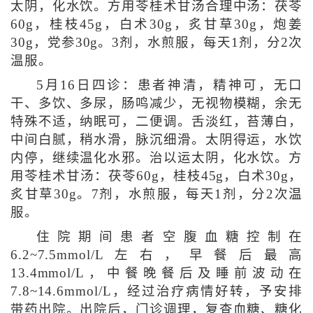
太阴，化水饮。方用苓桂术甘汤合理中汤：茯苓
60g，桂枝45g，白术30g，炙甘草30g，炮姜
30g，党参30g。3剂，水煎服，每天1剂，分2次
温服。
5月16日四诊：患者神清，精神可，无口
干、多饮、多尿，肠鸣减少，无视物模糊，余无
特殊不适，纳眠可，二便调。舌淡红，苔薄白，
中间白腻，稍水滑，脉沉细滑。太阴得运，水饮
内停，继续温化水邪。治以运太阴，化水饮。方
用苓桂术甘汤：茯苓60g，桂枝45g，白术30g，
炙甘草30g。7剂，水煎服，每天1剂，分2次温
服。
住院期间患者空腹血糖控制在
6.2~7.5mmol/L左右，早餐后最高
13.4mmol/L，中餐晚餐后及睡前波动在
7.8~14.6mmol/L，经过治疗病情好转，予安排
带药出院。出院后，门诊调理，复查血糖、糖化