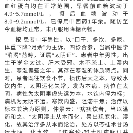
血红蛋白均在正常范围，早餐前血糖波动于
4.9~5.7mmol/L，餐后血糖波动于
8.0~9.2mmol/L，已停用中西药1年余。随访至
今血糖均正常，未再服用降糖药物。
按
患者中年男性，以“口干、多饮、多尿、
体重下降2月余”为主诉，四诊合参，当属中医学
“消渴”范畴，证属“太阴证”。患者中年男性，出
生于岁金太过、肝木受邪、木不疏土、土湿内
生、寒湿偏盛之年，其存在寒湿的体质特点。同
时，患者既往饮食不节，损伤后天之本，导致水
饮内生，太阴运化失常，发为本病。病位在太
阴，病性为太阴里虚失运为本，水饮内停为标；
病机为太阴不运，寒饮内盛，阻滞中焦；治疗以
标本兼治为原则，仲景云：“病痰饮者，当以温
药和之。”太阴湿土从本而化，易出现寒化、湿
化，故其治疗多从本而论治。处方以苓桂术甘汤
运太阴、化水饮。《伤寒论·辨太阳病脉证并