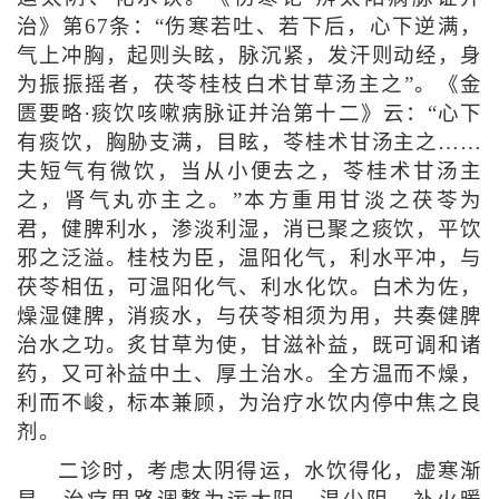
治》第67条：“伤寒若吐、若下后，心下逆满，
气上冲胸，起则头眩，脉沉紧，发汗则动经，身
为振振摇者，茯苓桂枝白术甘草汤主之”。《金
匮要略·痰饮咳嗽病脉证并治第十二》云：“心下
有痰饮，胸胁支满，目眩，苓桂术甘汤主之……
夫短气有微饮，当从小便去之，苓桂术甘汤主
之，肾气丸亦主之。”本方重用甘淡之茯苓为
君，健脾利水，渗淡利湿，消已聚之痰饮，平饮
邪之泛溢。桂枝为臣，温阳化气，利水平冲，与
茯苓相伍，可温阳化气、利水化饮。白术为佐，
燥湿健脾，消痰水，与茯苓相须为用，共奏健脾
治水之功。炙甘草为使，甘滋补益，既可调和诸
药，又可补益中土、厚土治水。全方温而不燥，
利而不峻，标本兼顾，为治疗水饮内停中焦之良
剂。
二诊时，考虑太阴得运，水饮得化，虚寒渐