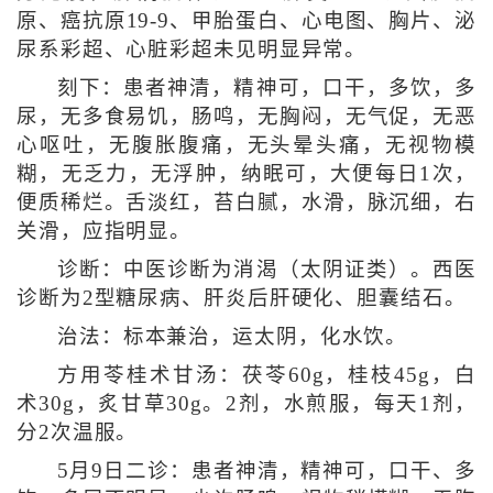
原、癌抗原19-9、甲胎蛋白、心电图、胸片、泌
尿系彩超、心脏彩超未见明显异常。
刻下：患者神清，精神可，口干，多饮，多
尿，无多食易饥，肠鸣，无胸闷，无气促，无恶
心呕吐，无腹胀腹痛，无头晕头痛，无视物模
糊，无乏力，无浮肿，纳眠可，大便每日1次，
便质稀烂。舌淡红，苔白腻，水滑，脉沉细，右
关滑，应指明显。
诊断：中医诊断为消渴（太阴证类）。西医
诊断为2型糖尿病、肝炎后肝硬化、胆囊结石。
治法：标本兼治，运太阴，化水饮。
方用苓桂术甘汤：茯苓60g，桂枝45g，白
术30g，炙甘草30g。2剂，水煎服，每天1剂，
分2次温服。
5月9日二诊：患者神清，精神可，口干、多