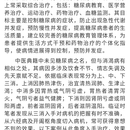
上常采取综合治疗，包括：糖尿病教育、医学营
养治疗、运动治疗、药物治疗、血糖监测。其目
标主要是控制糖尿病的症状，防止出现急性代谢
并发症，预防慢性并发症，提高糖尿病患者的生
活质量，建立较完善的糖尿病教育管理体系，为
患者提供生活方式干预和药物治疗的个体化指
导，使病情进展得到控制，预防并发症。
中医典籍中未见糖尿病之名，但与消渴病有
相似之处，其病因多涉及饮食不节、情志失调及
先天禀赋不足。依据临床表现常分为上、中、下
三消。上消因肺热津伤，治宜清热润肺、生津止
渴；中消多因胃热或气阴亏虚，胃热者清胃泻
火，气阴亏者益气健脾；下消则因肾阴亏虚或阴
阳两虚，前者滋阴固肾，后者滋阴温阳。临证时
笔者发现从三消入手对病机的把握有时不准确，
从六经病及开阖枢角度切入病机，常可获得意想
不到的效果。以下案例从此角度入手治疗，效果