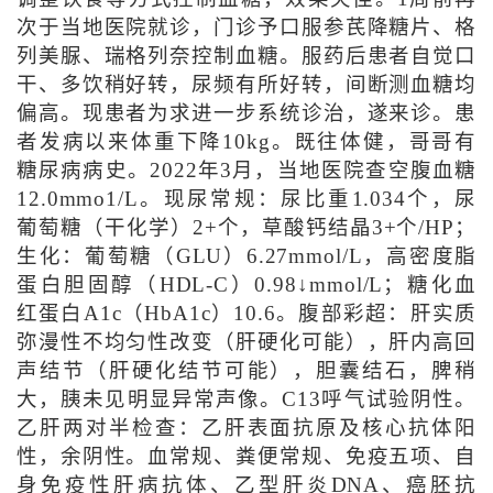
次于当地医院就诊，门诊予口服参芪降糖片、格
列美脲、瑞格列奈控制血糖。服药后患者自觉口
干、多饮稍好转，尿频有所好转，间断测血糖均
偏高。现患者为求进一步系统诊治，遂来诊。患
者发病以来体重下降10kg。既往体健，哥哥有
糖尿病病史。2022年3月，当地医院查空腹血糖
12.0mmo1/L。现尿常规：尿比重1.034个，尿
葡萄糖（干化学）2+个，草酸钙结晶3+个/HP；
生化：葡萄糖（GLU）6.27mmol/L，高密度脂
蛋白胆固醇（HDL-C）0.98↓mmol/L；糖化血
红蛋白A1c（HbA1c）10.6。腹部彩超：肝实质
弥漫性不均匀性改变（肝硬化可能），肝内高回
声结节（肝硬化结节可能），胆囊结石，脾稍
大，胰未见明显异常声像。C13呼气试验阴性。
乙肝两对半检查：乙肝表面抗原及核心抗体阳
性，余阴性。血常规、粪便常规、免疫五项、自
身免疫性肝病抗体、乙型肝炎DNA、癌胚抗