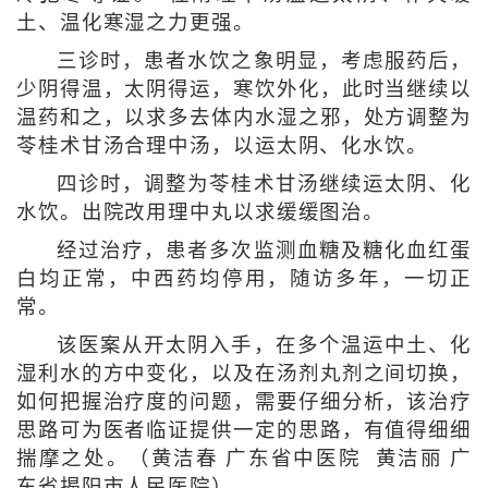
土、温化寒湿之力更强。
三诊时，患者水饮之象明显，考虑服药后，
少阴得温，太阴得运，寒饮外化，此时当继续以
温药和之，以求多去体内水湿之邪，处方调整为
苓桂术甘汤合理中汤，以运太阴、化水饮。
四诊时，调整为苓桂术甘汤继续运太阴、化
水饮。出院改用理中丸以求缓缓图治。
经过治疗，患者多次监测血糖及糖化血红蛋
白均正常，中西药均停用，随访多年，一切正
常。
该医案从开太阴入手，在多个温运中土、化
湿利水的方中变化，以及在汤剂丸剂之间切换，
如何把握治疗度的问题，需要仔细分析，该治疗
思路可为医者临证提供一定的思路，有值得细细
揣摩之处。（黄洁春 广东省中医院 黄洁丽 广
东省揭阳市人民医院）