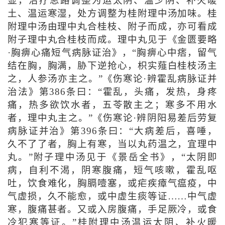
显，治疗思路调整为运太阴、温少阴、补火暖
土、温运寒湿，处方调整为桂附理中汤加味。桂
附理中汤由理中丸合桂枝、附子而成，亦可看成
附子理中丸合桂枝而成。理中丸见于《金匮要略
·胸痹心痛短气病脉证治》，“胸痹心中痞，留气
结在胸，胸满，胁下逆抢心，枳实薤白桂枝汤主
之，人参汤亦主之。”《伤寒论·辨霍乱病脉证并
治法》第386条曰：“霍乱，头痛，发热，身疼
痛，热多欲饮水者，五苓散主之；寒多不用水
者，理中丸主之。”《伤寒论·辨阴阳易差后劳复
病脉证并治》第396条曰：“大病差后，喜唾，
久不了了者，胸上有寒，当以丸药温之，宜理中
丸。”附子理中汤见于《景岳全书》，“太阴即
病，自利不渴，阴寒腹痛，短气咳嗽，霍乱呕
吐，饮食难化，胸膈噎塞，或疟疾瘴气瘟疫，中
气虚损，久不能愈，或中虚生痰等证……中气虚
寒，腹痛甚者。又或入房腹痛，手足厥冷，或食
冷犯寒等证。”桂附理中汤温运太阴、补火暖