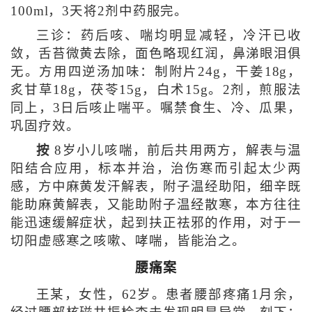
100ml，3天将2剂中药服完。
三诊：药后咳、喘均明显减轻，冷汗已收
敛，舌苔微黄去除，面色略现红润，鼻涕眼泪俱
无。方用四逆汤加味：制附片24g，干姜18g，
炙甘草18g，茯苓15g，白术15g。2剂，煎服法
同上，3日后咳止喘平。嘱禁食生、冷、瓜果，
巩固疗效。
按
8岁小儿咳喘，前后共用两方，解表与温
阳结合应用，标本并治，治伤寒而引起太少两
感，方中麻黄发汗解表，附子温经助阳，细辛既
能助麻黄解表，又能助附子温经散寒，本方往往
能迅速缓解症状，起到扶正祛邪的作用，对于一
切阳虚感寒之咳嗽、哮喘，皆能治之。
腰痛案
王某，女性，62岁。患者腰部疼痛1月余，