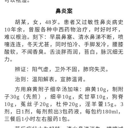
可以祛湿。
鼻炎案
胡某，女，48岁。患者又过敏性鼻炎病史
10年余，曾服各种中西药物治疗，时好时坏，
难以根治。刻下：早晨鼻塞、清水鼻涕不断，喷
嚏连连，冬天尤甚，同时怕冷、手脚发冷，腰膝
酸软，不闻香臭。舌淡胖而润，苔白，脉沉细无
力。
辨证：阳气虚，卫外不固，肺窍失灵。
治则：温阳解表，宣肺温肾。
方用麻黄附子细辛汤加味：麻黄10g，制附
子30g（先煎），细辛10g，炙甘草10g，狗脊
10g，菟丝子20g，杜仲20g，淫羊藿15g。3
剂，日1剂，每剂煎出3包药液，每包约180ml，
三餐后1小时左右服药1包。