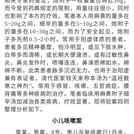
相关专家的鉴定，炮附子一枚重量也将近30g，
而今受到药典规定的限制，用量往往很小，同时
也影响了本方的疗效。笔者本人用麻黄的量多在
5~20g之间，细辛的量多在5~10g之间，炮附子
的量多在10~30g之间，而为了安全起见，炮附
子多先煎0.5~2小时。常用于阳虚体质的患者，
患者多见精神萎靡，怕冷明显，或见下肢水肿，
白带多而清稀，或长期大便溏泄，或有过敏性鼻
炎，鼻炎发作时，喷嚏连连，鼻涕质稀如水，绵
绵不断，此类患者脉多沉迟无力。也用于治阳虚
兼有表证者，清代医家钱天来称本汤为“温经散
寒之神剂”。常用于感冒、咳嗽、五官病症、腰
背痛等多种疾病的治疗。笔者临床用麻黄附子细
辛汤加减治各类疾病，疗效显著，现将验案四则
整理分析如下。
小儿咳嗽案
莫某，男童，8岁。患儿反复咳嗽已1月余，