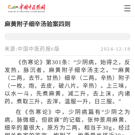
麻黄附子细辛汤验案四则
来源:中国中医药报6版
2024-12-18
《伤寒论》第301条：“少阴病，始得之，反
发热，脉沉者，麻黄附子细辛汤主之。”“麻黄
（二两，去节。甘热）细辛（二两。辛热）附子
（一枚，炮，去皮，破八片。辛热）。上三味，
以水一斗，先煮麻黄，减二升，去上沫，内诸
药，煮取三升，去滓，温服一升，日三服。”
在《伤寒论》中，少阴病篇有“少阴之为
病，脉微细，但欲寐”的记载，张仲景用麻黄、
细辛的量很大，原方为二两，相当于30g，经过