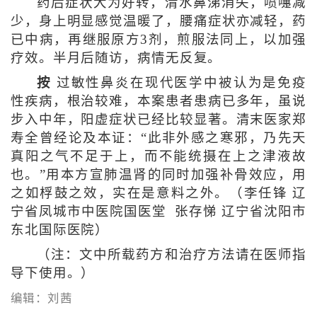
药后症状大为好转，清水鼻涕消失，喷嚏减
少，身上明显感觉温暖了，腰痛症状亦减轻，药
已中病，再继服原方3剂，煎服法同上，以加强
疗效。半月后随访，病情无反复。
按
过敏性鼻炎在现代医学中被认为是免疫
性疾病，根治较难，本案患者患病已多年，虽说
步入中年，阳虚症状已经比较显著。清末医家郑
寿全曾经论及本证：“此非外感之寒邪，乃先天
真阳之气不足于上，而不能统摄在上之津液故
也。”用本方宣肺温肾的同时加强补骨效应，用
之如桴鼓之效，实在是意料之外。（李任锋 辽
宁省凤城市中医院国医堂 张存悌 辽宁省沈阳市
东北国际医院）
（注：文中所载药方和治疗方法请在医师指
导下使用。）
编辑：刘茜