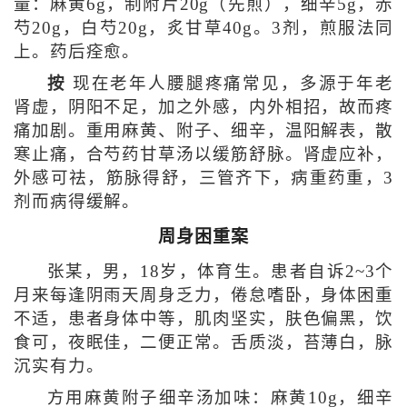
量：麻黄6g，制附片20g（先煎），细辛5g，赤
芍20g，白芍20g，炙甘草40g。3剂，煎服法同
上。药后痊愈。
按
现在老年人腰腿疼痛常见，多源于年老
肾虚，阴阳不足，加之外感，内外相招，故而疼
痛加剧。重用麻黄、附子、细辛，温阳解表，散
寒止痛，合芍药甘草汤以缓筋舒脉。肾虚应补，
外感可祛，筋脉得舒，三管齐下，病重药重，3
剂而病得缓解。
周身困重案
张某，男，18岁，体育生。患者自诉2~3个
月来每逢阴雨天周身乏力，倦怠嗜卧，身体困重
不适，患者身体中等，肌肉坚实，肤色偏黑，饮
食可，夜眠佳，二便正常。舌质淡，苔薄白，脉
沉实有力。
方用麻黄附子细辛汤加味：麻黄10g，细辛