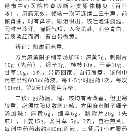
经市中心医院检查诊断为支原体肺炎（百日
咳），用药无效。顿咳一次可连续二三十声，前
倾背曲，时有鼻涕、眼泪俱出，咳吐泡沫痰涎，
同时出冷汗，喘促气短，入夜尤甚，面色青白。
舌质淡红而润，苔白带微黄。
辨证：阳虚而寒重。
方用麻黄附子细辛汤加味：麻黄5g，制附片
10g（先煎），细辛3g，桂枝10g，干姜10g，
甘草10g。1剂，带药回家，自行煎煮，该剂中
药煎出约600ml药液，每4~5小时服药1次，每次
100ml，第2天1剂服用完毕。
二诊：服药后，喘、咳均有所改善，但里寒
较重，必须扶阳以散寒止咳。方用麻黄附子细辛
汤加味：麻黄6g，细辛6g，制附片20g（先
煎），干姜15g，炙甘草15g。2剂，自行煎煮，
每剂中药煎出约450ml药液，三餐后1小时服药