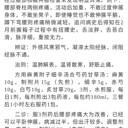
经过腰部核磁共振检查未发现明显异常。刻下：
腰部脊柱两侧疼痛，活动后加重，不敢过度伸展
身体，不敢坐凳子，即使睡觉也不敢伸展平躺，
蹲下弯腰则疼痛稍微减轻。追问病史后得知在2
月前搬箱子过程中有扭腰史。舌淡胖，舌苔白
滑，脉浮细，重按无力。
辨证：外感风寒邪气，凝滞太阳经脉，闭阻
经脉不通。
治则：温肺解表，温肾散寒，舒筋止痛。
方用麻黄附子细辛汤合芍药甘草汤：麻黄
10g，制附片15g（先煎），细辛5g，赤芍
10g，白芍10g，炙甘草20g。3剂，水煎服，每
日1剂，每剂煎出3包药液，每包约180ml，三餐
后1小时左右服药1包。
二诊：服3剂药后腰部疼痛大为改善，已经
可以平卧伸展，病减过半，但出汗较多。调整剂