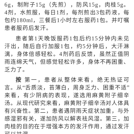
6g，制附子15g（先煎），防风15g，肉桂5g。
4剂，水煎服，每日1剂，每剂煎出3包药液，每
包约180ml，三餐后1小时左右服药1包。并叮嘱
患者服药后发汗。
患者第1天晚饭服药1包后约15分钟内未见
汗出，随后自行加服1包，约5分钟后，大汗淋
漓，身体倍感轻松。4剂药后反馈，虽然正值阴
雨连绵天气，但感觉轻松许多，身体不再困重、
乏力了。
按
第一，患者从整体来看，绝无热证可
言。从“舌质淡，苔薄白，周身乏力、困重不适”
来看，有少阴病的表现，遂选用麻黄附子细辛
汤。从现代研究来看，麻黄附子细辛汤对人体具
有兴奋性。第二，患者遇阴雨天症状加重，与外
感湿邪有关，遂加防风以解表祛风湿。第三，加
肉桂的目的在于增强本方的发汗作用，通过发汗