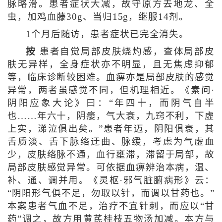
脉略滑。患者症状大减，故守原方去地龙、全
虫，加鸡血藤30g、当归15g，继服14剂。
1个月后随访，患者症状已完全消失。
按
患者自觉局部皮肤烧灼感，查体局部皮
肤无异样，全身症状亦不明显，且无焦虑抑郁
等，临床诊断较困难。血痹亦是局部皮肤的感觉
异常，两者虽感觉不同，但机理相近。《素问·
阴阳应象大论》曰：“年四十，而阴气自半
也……年六十，阴痿，气大衰，九窍不利，下虚
上实，涕泣俱出矣。”患者年迈，阴阳俱衰，其
舌质淡、舌下脉络迂曲、脉缓，考虑为气虚血
少，皮肤络脉不通，血行壅滞，滞留于局部，故
局部皮肤感觉异常。可依据血痹辨治本病，温、
补、通、调并用。《灵枢·邪气脏腑病形》云：
“阴阳形气俱不足，勿取以针，而调以甘药也。”
本案患者气血不足，治疗不宜针刺，而应以“甘
药”调之，故方用黄芪桂枝五物汤加减。本方与