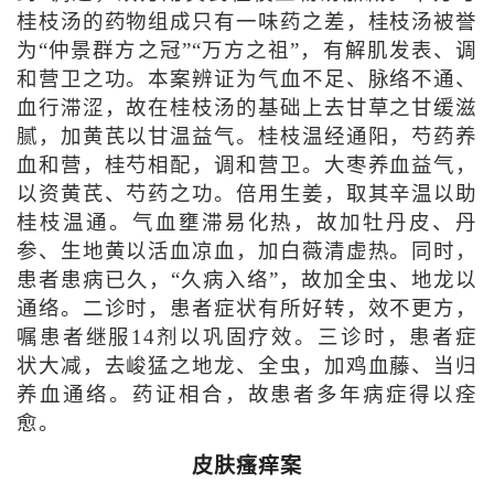
桂枝汤的药物组成只有一味药之差，桂枝汤被誉
为“仲景群方之冠”“万方之祖”，有解肌发表、调
和营卫之功。本案辨证为气血不足、脉络不通、
血行滞涩，故在桂枝汤的基础上去甘草之甘缓滋
腻，加黄芪以甘温益气。桂枝温经通阳，芍药养
血和营，桂芍相配，调和营卫。大枣养血益气，
以资黄芪、芍药之功。倍用生姜，取其辛温以助
桂枝温通。气血壅滞易化热，故加牡丹皮、丹
参、生地黄以活血凉血，加白薇清虚热。同时，
患者患病已久，“久病入络”，故加全虫、地龙以
通络。二诊时，患者症状有所好转，效不更方，
嘱患者继服14剂以巩固疗效。三诊时，患者症
状大减，去峻猛之地龙、全虫，加鸡血藤、当归
养血通络。药证相合，故患者多年病症得以痊
愈。
皮肤瘙痒案