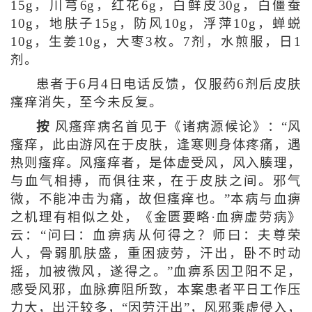
15g，川芎6g，红花6g，白鲜皮30g，白僵蚕
10g，地肤子15g，防风10g，浮萍10g，蝉蜕
10g，生姜10g，大枣3枚。7剂，水煎服，日1
剂。
患者于6月4日电话反馈，仅服药6剂后皮肤
瘙痒消失，至今未反复。
按
风瘙痒病名首见于《诸病源候论》：“风
瘙痒，此由游风在于皮肤，逢寒则身体疼痛，遇
热则瘙痒。风瘙痒者，是体虚受风，风入腠理，
与血气相搏，而俱往来，在于皮肤之间。邪气
微，不能冲击为痛，故但瘙痒也。”本病与血痹
之机理有相似之处，《金匮要略·血痹虚劳病》
云：“问曰：血痹病从何得之？师曰：夫尊荣
人，骨弱肌肤盛，重困疲劳，汗出，卧不时动
摇，加被微风，遂得之。”血痹系因卫阳不足，
感受风邪，血脉痹阻所致，本案患者平日工作压
力大，出汗较多，“因劳汗出”，风邪乘虚侵入，