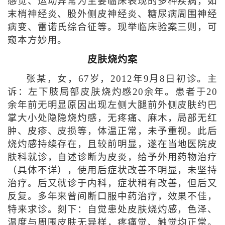
感觉、运动异常为主要临床表现的多种疾病，如
末梢神经炎、股外侧皮神经炎、糖尿病周围神经
病变、雷诺氏综合征等。现举临床验案三则，可
窥本方妙用。
皮肤烧灼案
张某，女，67岁，2012年9月8日初诊。主
诉：左下肢局部皮肤烧灼感20余年。患者于20
余年前无明显原因出现左侧大腿前外侧皮肤约巴
掌大小处隐隐烧灼感，无疼痛、麻木，局部无红
肿、皮疹、皮损等，体温正常，未予重视。此后
烧灼感持续存在，且较前明显，遂在当地医院皮
肤科就诊，自述诊断为皮炎，给予外用药物治疗
（具体不详），使用后症状改善不明显，未坚持
治疗。后又就诊于内科，症状稍有改善，但后又
反复。多年来曾间断口服中药治疗，效果不佳，
特来求诊。刻下：自觉患处皮肤烧灼感，色泽、
温度与周围皮肤无异样，疼痛觉、触觉均正常。