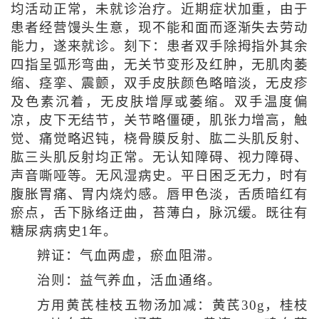
均活动正常，未就诊治疗。近期症状加重，由于
患者经营馒头生意，现不能和面而逐渐失去劳动
能力，遂来就诊。刻下：患者双手除拇指外其余
四指呈弧形弯曲，无关节变形及红肿，无肌肉萎
缩、痉挛、震颤，双手皮肤颜色略暗淡，无皮疹
及色素沉着，无皮肤增厚或萎缩。双手温度偏
凉，皮下无结节，关节略僵硬，肌张力增高，触
觉、痛觉略迟钝，桡骨膜反射、肱二头肌反射、
肱三头肌反射均正常。无认知障碍、视力障碍、
声音嘶哑等。无风湿病史。平日困乏无力，时有
腹胀胃痛、胃内烧灼感。唇甲色淡，舌质暗红有
瘀点，舌下脉络迂曲，苔薄白，脉沉缓。既往有
糖尿病病史1年。
辨证：气血两虚，瘀血阻滞。
治则：益气养血，活血通络。
方用黄芪桂枝五物汤加减：黄芪30g，桂枝