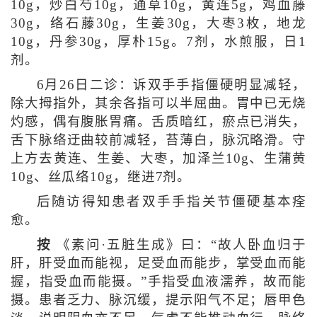
10g，炒白芍10g，通草10g，黄连5g，鸡血藤
30g，络石藤30g，生姜30g，大枣3枚，地龙
10g，丹参30g，厚朴15g。7剂，水煎服，日1
剂。
6月26日二诊：诉双手手指僵硬明显减轻，
除大拇指外，其余各指可以半屈曲。胃中已无烧
灼感，偶有腹胀胃痛。舌质暗红，瘀点已消失，
舌下脉络迂曲较前减轻，苔薄白，脉沉略滑。守
上方去黄连、生姜、大枣，加泽兰10g、生蒲黄
10g、丝瓜络10g，继进7剂。
后随访得知患者双手手指关节僵硬基本痊
愈。
按
《素问·五脏生成》曰：“故人卧血归于
肝，肝受血而能视，足受血而能步，掌受血而能
握，指受血而能摄。”手指受血液濡养，故而能
摄。患者乏力、脉沉缓，提示阳气不足；唇甲色