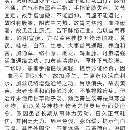
淡，说明阴血亦不足。气虚不能推动血行，脉络
不通，血气不能濡养手指，手指筋脉失养，关节
固定，故手指僵硬、不能屈伸。气虚不能运化，
故时有腹胀，阴虚生内热，故胃内烧灼。血液瘀
滞，故见舌上瘀点、舌下脉络迂曲。治以益气养
血、通阳宣痹，方以黄芪桂枝五物汤加减。黄
芪、桂枝、白芍、生姜、大枣益气通阳、养血和
营，加通草、络石藤、地龙、鸡血藤、丹参增强
活血通络之功，加黄连清虚热，厚朴下气除满。
二诊时，患者手指僵硬减轻，提示方证相合，因
“血不利则为水”，故加泽兰、生蒲黄以活血利
水，加丝瓜络增强通络之功，胃热消失，故去黄
连。患者长期和面接触冷水，不能排除痹症，但
治疗未使用甘草附子汤、独活寄生汤等祛风寒湿
药物，而以黄芪桂枝五物汤之轻灵用药而获痊
愈，系因患者长期从事体力劳动，日久正气耗
伤，其困乏无力、唇甲色淡、脉沉缓，提示气血
亏虚。其患处固定、不甚疼痛、舌苔薄白，说明