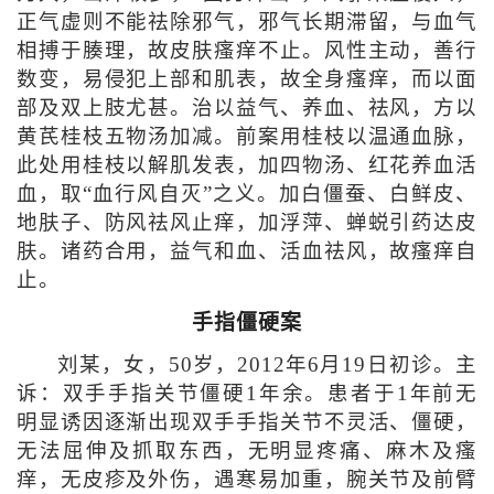
正气虚则不能祛除邪气，邪气长期滞留，与血气
相搏于腠理，故皮肤瘙痒不止。风性主动，善行
数变，易侵犯上部和肌表，故全身瘙痒，而以面
部及双上肢尤甚。治以益气、养血、祛风，方以
黄芪桂枝五物汤加减。前案用桂枝以温通血脉，
此处用桂枝以解肌发表，加四物汤、红花养血活
血，取“血行风自灭”之义。加白僵蚕、白鲜皮、
地肤子、防风祛风止痒，加浮萍、蝉蜕引药达皮
肤。诸药合用，益气和血、活血祛风，故瘙痒自
止。
手指僵硬案
刘某，女，50岁，2012年6月19日初诊。主
诉：双手手指关节僵硬1年余。患者于1年前无
明显诱因逐渐出现双手手指关节不灵活、僵硬，
无法屈伸及抓取东西，无明显疼痛、麻木及瘙
痒，无皮疹及外伤，遇寒易加重，腕关节及前臂