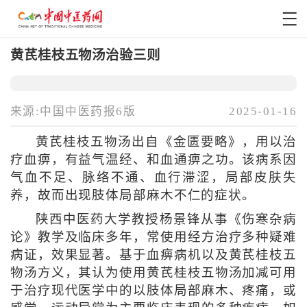
黄芪桂枝五物汤治验三则
来源:中国中医药报6版
2025-01-16
黄芪桂枝五物汤出自《金匮要略》，用以治
疗血痹，有益气温经、和血通痹之功。该病系因
气血不足、脉络不通、血行滞涩，局部皮肤失
养，故而出现肢体局部麻木不仁的症状。
陕西中医药大学教授杨景锋从事《伤寒杂病
论》教学及临床多年，常使用经方治疗多种疑难
病证，效果显著。基于血痹病机以及黄芪桂枝五
物汤方义，其认为使用黄芪桂枝五物汤加减可用
于治疗现代医学中的以肢体局部麻木、疼痛，或