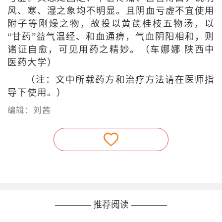
风、寒、湿之象均不明显。且阴血亏虚不宜使用
附子等刚燥之物，故投以黄芪桂枝五物汤，以
“甘药”益气温经、和血通痹，气血阴阳相和，则
诸证自愈，可见用药之精妙。（车娜娜 陕西中
医药大学）
（注：文中所载药方和治疗方法请在医师指
导下使用。）
编辑：刘茜
———— 推荐阅读 ————