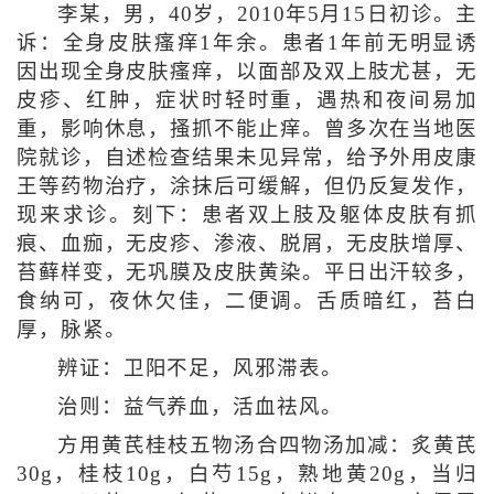
李某，男，40岁，2010年5月15日初诊。主
诉：全身皮肤瘙痒1年余。患者1年前无明显诱
因出现全身皮肤瘙痒，以面部及双上肢尤甚，无
皮疹、红肿，症状时轻时重，遇热和夜间易加
重，影响休息，搔抓不能止痒。曾多次在当地医
院就诊，自述检查结果未见异常，给予外用皮康
王等药物治疗，涂抹后可缓解，但仍反复发作，
现来求诊。刻下：患者双上肢及躯体皮肤有抓
痕、血痂，无皮疹、渗液、脱屑，无皮肤增厚、
苔藓样变，无巩膜及皮肤黄染。平日出汗较多，
食纳可，夜休欠佳，二便调。舌质暗红，苔白
厚，脉紧。
辨证：卫阳不足，风邪滞表。
治则：益气养血，活血祛风。
方用黄芪桂枝五物汤合四物汤加减：炙黄芪
30g，桂枝10g，白芍15g，熟地黄20g，当归