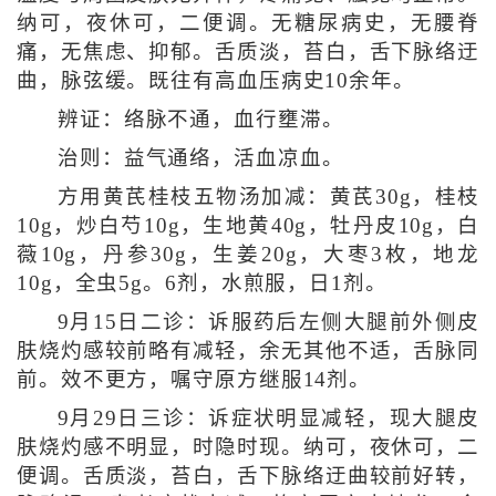
纳可，夜休可，二便调。无糖尿病史，无腰脊
痛，无焦虑、抑郁。舌质淡，苔白，舌下脉络迂
曲，脉弦缓。既往有高血压病史10余年。
辨证：络脉不通，血行壅滞。
治则：益气通络，活血凉血。
方用黄芪桂枝五物汤加减：黄芪30g，桂枝
10g，炒白芍10g，生地黄40g，牡丹皮10g，白
薇10g，丹参30g，生姜20g，大枣3枚，地龙
10g，全虫5g。6剂，水煎服，日1剂。
9月15日二诊：诉服药后左侧大腿前外侧皮
肤烧灼感较前略有减轻，余无其他不适，舌脉同
前。效不更方，嘱守原方继服14剂。
9月29日三诊：诉症状明显减轻，现大腿皮
肤烧灼感不明显，时隐时现。纳可，夜休可，二
便调。舌质淡，苔白，舌下脉络迂曲较前好转，