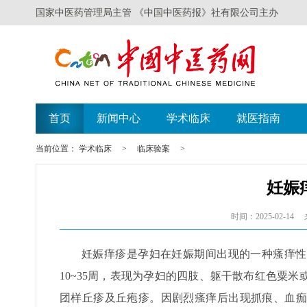
国家中医药管理局主管 《中国中医药报》社有限公司主办
首页
新闻中心
学术临床
就医指南
当前位置：
学术临床
>
临床验案
>
妊娠
时间：2025-02-14
妊娠痒疹是孕妇在妊娠期间出现的一种瘙痒性
10~35周，表现为孕妇的四肢、躯干散布红色粟
团样丘疹及丘疱疹。因剧烈瘙痒后出现抓痕、血痂