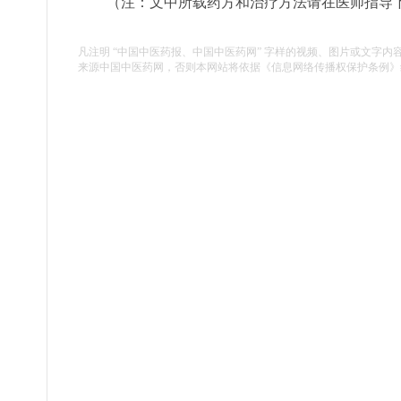
（注：文中所载药方和治疗方法请在医师指导
凡注明 “中国中医药报、中国中医药网” 字样的视频、图片或文字内
来源中国中医药网，否则本网站将依据《信息网络传播权保护条例》