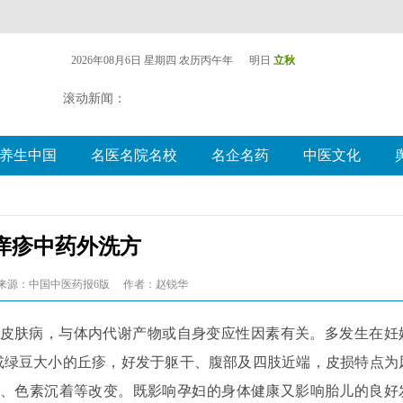
2026年08月6日 星期四
农历丙午年 明日
立秋
滚动新闻：
养生中国
名医名院名校
名企名药
中医文化
痒疹中药外洗方
来源：中国中医药报6版
作者：赵锐华
皮肤病，与体内代谢产物或自身变应性因素有关。多发生在妊
米或绿豆大小的丘疹，好发于躯干、腹部及四肢近端，皮损特点为
、色素沉着等改变。既影响孕妇的身体健康又影响胎儿的良好