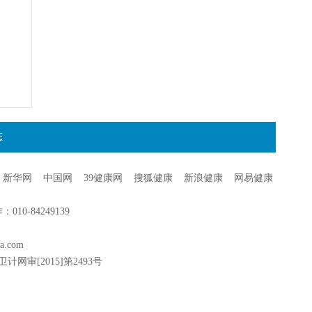
态
新华网
中国网
39健康网
搜狐健康
新浪健康
网易健康
0-84249139
a.com
卫计网审[2015]第2493号