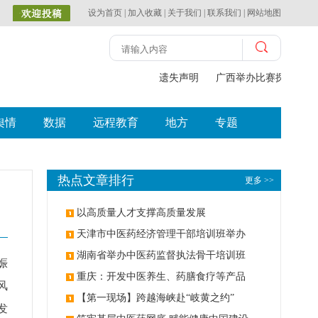
设为首页
|
加入收藏
|
关于我们
|
联系我们
|
网站地图
遗失声明
广西举办比赛探索中（
舆情
数据
远程教育
地方
专题
热点文章排行
更多 >>
以高质量人才支撑高质量发展
天津市中医药经济管理干部培训班举办
湖南省举办中医药监督执法骨干培训班
娠
重庆：开发中医养生、药膳食疗等产品
风
【第一现场】跨越海峡赴“岐黄之约”
发