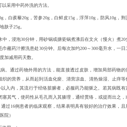
可以采用中药外洗的方法。
0g，白蒺藜20g，苦参20g，白鲜皮15g，浮萍10g，防风10g，荆
，地肤子25g。
的凉水中，浸泡30分钟，用砂锅或搪瓷锅煮沸后在文火（慢火）煮20
巾蘸药汁擦洗患处30分钟。后每次加约200～300毫升水，一日
程度加减用药天数。
病。通过药物外用的方法，能直接透过皮肤，增加局部药物的
组织的营养，从而起到活血化瘀、清营凉血、清热燥湿、止痒等
外以入内，其流行于经络脏腑者，必服药乃能驱之。若其病既有
闭塞其气，使药性从毛孔而入其腠理，通经贯络，或提而出之，
）通过16例患者的临床观察，结果表明具有较好的治疗效果，且
医院）