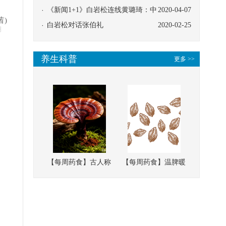
协同
《新闻1+1》白岩松连线黄璐琦：中
2020-04-07
茜)
医救治的临床效果
白岩松对话张伯礼
2020-02-25
明
养生科普
更多 >>
【每周药食】古人称
【每周药食】温脾暖
它为“仙草”，滋补强
肾、固精缩尿，这味
壮、培本固元
南方本草的种子，药
食同源有讲究