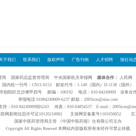
关于我们
联系我们
版权声明
广告刊例
人才招聘
报社动
理局
国家药品监督管理局
中央国家机关举报网
媒体合作：
人民网
国内统一刊号：CN11-0153 邮发代号：1-140（国内）D-1138（国外）
阳区北沙滩甲四号 邮编：100192 电话：010-84249009 业务合作：01
举报电话 01084249009-6237 邮箱：2005tcm@sina.com
：010-84249009转6243 传真：010-64854537 E-mail：2005tcm@sin
联网新闻信息许可证10120210002
文保网安备案号1101050052
京
国家中医药管理局主管 《中国中医药报》社有限公司主办
Copyright All Rights Reseved 本网站内容版权所有未经许可禁止转载