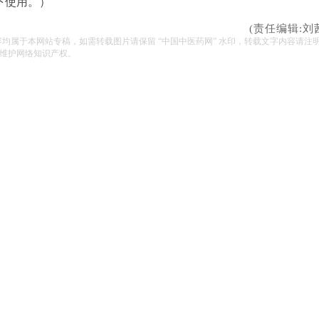
下使用。）
(责任编辑:刘
容均属于本网站专稿，如需转载图片请保留 “中国中医药网” 水印，转载文字内容请注
维护网络知识产权。