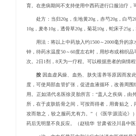
育。在患病期间不支持使用中西药进行口服治疗，
处方：当归20g，生地黄20g，赤芍20g，白芍2
10g，麦冬10g，透骨草20g，菊花10g，蛇床子25g
用法：将以上中药放入约1500～2000毫升
钟，待药水温度50～60度左右时，用纱布或棉织品毛
次。2日1剂，8天为一疗程。可以根据患者的病情
按
因血虚风燥、血热、肤失濡养等原因而发此
度，可使局部血管扩张，促进血液循环，改善周围
用。正如清代名医徐灵胎所言：“盖人之疾病，由
所，在于皮肤筋骨之间，可按而得者，用膏贴之，
攻而散之，较之服药尤有力。”（《医学源流论》
药后无明显不良反应。（赵锐华 甘肃省泾川县中医