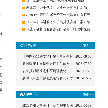
筑牢基层中医药网底 赋能健康中国建设
黑龙江举办中俄文化大集中医药系列活动
芥
2026年中医药考试评价工作交流会在京召开
《吉林省推进服务业扩能提质实施方案》印
发：创建中医类国家医学中心
《辽宁省养老服务条例》公布，推动中医药
分
与养老融合发展
二
深度报道
更多 >>
【中医药普法专栏】销售中药饮片
2026-08-06
强
应告知煎服方法及注意事项
共同坚守中国特色医疗卫生体系
2026-07-30
作
以科技创新推进中医药现代化
2026-07-29
定
新时代中医药原创思维培育与人才
2026-07-27
或
发展路径探索
用
视频中心
更多 >>
北京协和：中医科引动全院中西医
2025-04-09