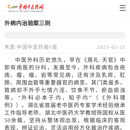
外病内治验案三则
来源:中国中医药报6版
2025-02-21
中医外科历史悠久，早在《周礼·天官》中
即有疡医的分科，发展至今，外科疾病包含疮
疡、瘿、瘤、岩等常见病，还有涉及乳房、肛
肠、周围血管等重要器官的病变。其门类虽多，
致病却不外乎七情六淫、饮食不节、瘀血痰浊
等。“外科必本于内，知乎内”（《外科理
例》）。湖北省首届老中医药专家学术经验继承
工作指导老师、湖北中医药大学教授陈国权从医
50余载，坚持从整体观出发，根据临床的客观
表现，辨证论治，灵活运用经方化裁治疗疾病。