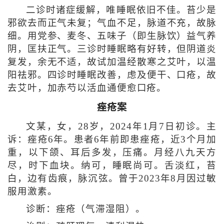
二诊时诸症缓解，唯睡眠依旧不佳。苔少是
邪欲去而正气未复；气血不足，脉道不充，故脉
细。用党参、麦冬、五味子（即生脉饮）益气养
阴，匡扶正气。三诊时睡眠略有好转，但阴道炎
复发，余无不适，故试加温经散寒之艾叶，以温
阳祛邪。四诊时睡眠改善，虑及便干、口疮，故
去艾叶，加赤芍以活血通便愈口疮。
痤疮案
文某，女，28岁，2024年1月7日初诊。主
诉：痤疮6年。患者6年前即患痤疮，近3个月加
重，以下颌、耳后多发，压痛。月经八九天方
尽，时下血块。纳可，睡眠尚可。舌淡红，苔
白，边有齿痕，脉沉弦。曾于2023年8月因过敏
服用激素。
诊断：痤疮（气滞湿阻）。