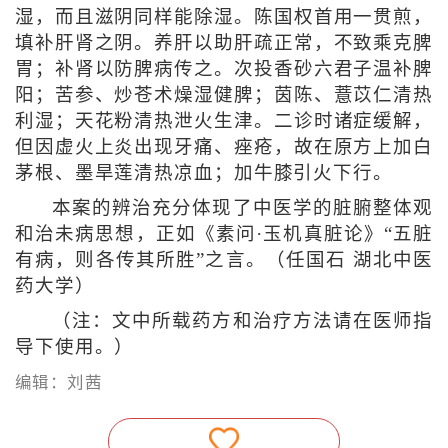
湿，而且滋阴同样能除湿。陈国权首用一贯煎，
填补肝肾之阴。养肝以助肝疏正常，不致乘克脾
胃；补肾以防脾病传之。次投香砂六君子温补脾
阳；苦参、炒苍术燥湿健脾；茵陈、薏苡仁清热
利湿；天花粉清热泄火生津。二诊时诸症缓解，
但因虚火上炎出现牙痛、痤疮，故在原方上加白
茅根、墨旱莲清热凉血；加牛膝引火下行。
本案的辨治充分体现了中医学的脏腑整体观
和治未病思想，正如《素问·玉机真脏论》“五脏
有病，则各传其所胜”之言。（任国石 湖北中医
药大学）
（注：文中所载药方和治疗方法请在医师指
导下使用。）
编辑：刘茜