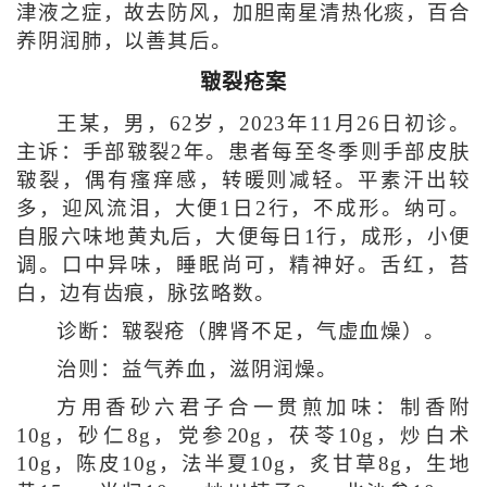
津液之症，故去防风，加胆南星清热化痰，百合
养阴润肺，以善其后。
皲裂疮案
王某，男，62岁，2023年11月26日初诊。
主诉：手部皲裂2年。患者每至冬季则手部皮肤
皲裂，偶有瘙痒感，转暖则减轻。平素汗出较
多，迎风流泪，大便1日2行，不成形。纳可。
自服六味地黄丸后，大便每日1行，成形，小便
调。口中异味，睡眠尚可，精神好。舌红，苔
白，边有齿痕，脉弦略数。
诊断：皲裂疮（脾肾不足，气虚血燥）。
治则：益气养血，滋阴润燥。
方用香砂六君子合一贯煎加味：制香附
10g，砂仁8g，党参20g，茯苓10g，炒白术
10g，陈皮10g，法半夏10g，炙甘草8g，生地