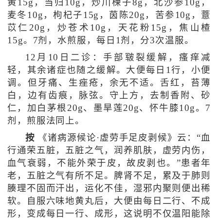
黄15g，当归10g，炒川楝子8g，北沙参10g，
麦冬10g，枸杞子15g，茵陈20g，苦参10g，薏
苡仁20g，炒苍术10g，天花粉15g，焦山楂
15g。7剂，水煎服，每日1剂，分3次温服。
12月10日二诊：手部皲裂缓解，瘙痒减
轻，其余诸症也随之缓解。大便每日1行，小便
调。但牙痛、生痤疮，余无不适。舌红，苔薄
白，边有齿痕，脉弦。守上方，去制香附、砂
仁，加白茅根20g、墨旱莲20g、怀牛膝10g。7
剂，煎服法同上。
按
《诸病源候论·虚劳手足皮剥候》云：“血
行通荣五脏，五脏之气，润养肌肤，虚劳内伤，
血气衰弱，不能外荣于皮，故皮剥也。”患者年
老，五脏之气有所不足。脾肾不足，累及于肺则
腠理不固而汗出，运化不佳，湿邪内聚则便出稀
软。自服六味地黄丸后，大便由每日二行、不成
形，变成每日一行、成形，这说明不仅温阳能除