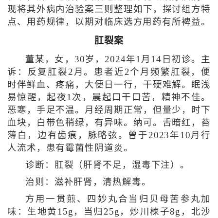
现将其外病内治验案三则整理如下，探讨组方特
点、用药规律，以期对临床选方用药有所裨益。
肛裂案
董某，女，30岁，2024年1月14日初诊。主
诉：反复肛裂2月。患者近2个月频繁肛裂，便
时伴鲜血、疼痛，大便日一行，干硬难解。眠浅
易惊醒，起夜1次，晨起口干口苦，精神不佳。
恶寒，手足不温。月经周期正常，但量少，时下
血块，白带色稍绿，有异味。纳可。舌暗红，苔
薄白，边有齿痕，脉略弦。曾于2023年10月行
人流术，患有霉菌性阴道炎。
诊断：肛裂（肝肾不足，湿毒下注）。
治则：滋补肝肾，清热解毒。
方用一贯煎、四妙丸合当归贝母苦参丸加
味：生地黄15g，当归25g，炒川楝子8g，北沙