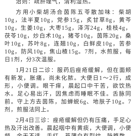
治则：疏肝理气，清利湿热。
方用小柴胡汤合茵陈五苓散加味：柴胡
10g，法半夏10g，党参15g，炙甘草8g，黄芩
10g，生姜10g，大枣15g，泽泻24g，桂枝4g，
茯苓10g，炒白术10g，猪苓10g，茵陈20g，桑
叶10g，苏叶8g，连翘10g，白鲜皮10g，苦参
10g，防风10g，焦山楂15g。7剂，水煎服，每
日1剂，分3次温服。
1月21日二诊：服药后痤疮缓解，但在面颊
有新发，胀痛，尚未化脓。大便日1～2行，成
形，小便调。眼干痒，晨起口中干苦，欲饮热
水。足心易出汗，因焦虑而睡眠不佳。舌脉同
前。守上方去茵陈，加蝉蜕6g、地肤子10g。7
剂，煎服法同上。
2月4日三诊：痤疮缓解但仍有压痛，手足心
热及汗出改善。晨起咽中有黄痰，大便调，小便
频，余无不适。舌红，苔薄白有裂纹，脉略数。