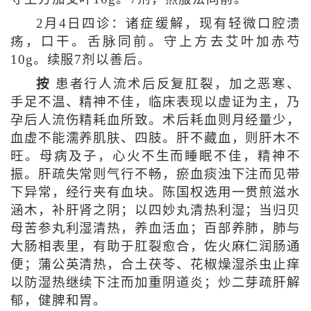
2月4日四诊：诸症缓解，现有轻微口腔溃
疡，口干。舌脉同前。守上方去艾叶加赤芍
10g。续服7剂以善后。
按
患者行人流术后反复肛裂，加之恶寒、
手足不温、精神不佳，临床表现以虚证为主，乃
孕后人流伤精耗血所致。术后耗血则月经量少，
血虚不能濡养肌肤、四肢。肝不藏血，则肝木不
旺。母病及子，心火不生而睡眠不佳，精神不
振。肝疏失常则气行不畅，瘀血痰浊下注而见带
下异常，经行夹有血块。陈国权选用一贯煎滋水
涵木，补肝肾之阴；以四妙丸清热利湿；当归贝
母苦参丸利湿清热，养血活血；百部养肺，肺与
大肠相表里，有助于肛裂愈合，佐火麻仁润肠通
便；蒲公英清热，合土茯苓、花椒燥湿杀虫止痒
以防湿热继续下注而加重阴道炎；炒二芽疏肝解
郁，健脾和胃。