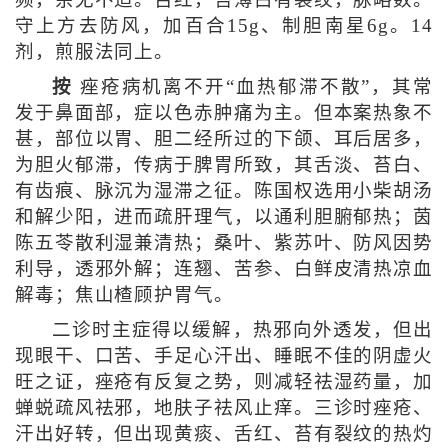
守上方去防风，加百合15g、制胆南星6g。14
剂，煎服法同上。
按
痤疮病机离不开“血热郁滞不散”，其常
发于鼻面部，症以色赤肿痛为主。但本案热象不
甚，部位以胃、胆二经所过的下颌、耳后居多，
为胆火郁滞，传病于脾胃所致，其舌淡、苔白、
有齿痕、脉沉为湿滞之征。陈国权选用小柴胡汤
和解少阳，进而疏肝理气，以通利胆腑郁热；茵
陈五苓散利湿兼清热；桑叶、紫苏叶、防风因势
利导，透邪外解；连翘、苦参、白鲜皮清热凉血
解毒；焦山楂顾护胃气。
二诊时主症得以缓解，热邪向外透发，但出
现眼干、口苦、手足心汗出、睡眠不佳的阴虚火
旺之证，痤疮有反复之势，则减轻祛湿药量，加
蝉蜕疏风祛邪，地肤子祛风止痒。三诊时痤疮、
汗出好转，但出现黄痰、舌红、苔有裂纹的热灼