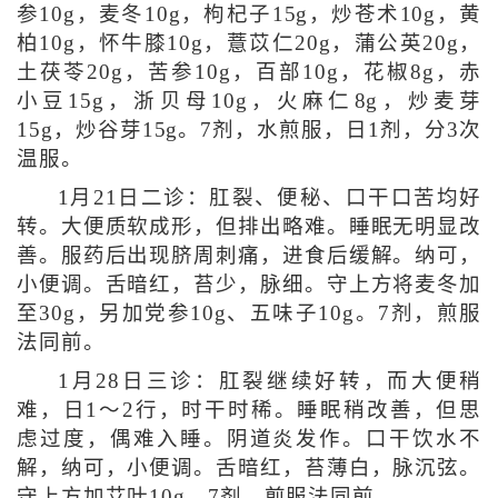
参10g，麦冬10g，枸杞子15g，炒苍术10g，黄
柏10g，怀牛膝10g，薏苡仁20g，蒲公英20g，
土茯苓20g，苦参10g，百部10g，花椒8g，赤
小豆15g，浙贝母10g，火麻仁8g，炒麦芽
15g，炒谷芽15g。7剂，水煎服，日1剂，分3次
温服。
1月21日二诊：肛裂、便秘、口干口苦均好
转。大便质软成形，但排出略难。睡眠无明显改
善。服药后出现脐周刺痛，进食后缓解。纳可，
小便调。舌暗红，苔少，脉细。守上方将麦冬加
至30g，另加党参10g、五味子10g。7剂，煎服
法同前。
1月28日三诊：肛裂继续好转，而大便稍
难，日1～2行，时干时稀。睡眠稍改善，但思
虑过度，偶难入睡。阴道炎发作。口干饮水不
解，纳可，小便调。舌暗红，苔薄白，脉沉弦。
守上方加艾叶10g。7剂，煎服法同前。