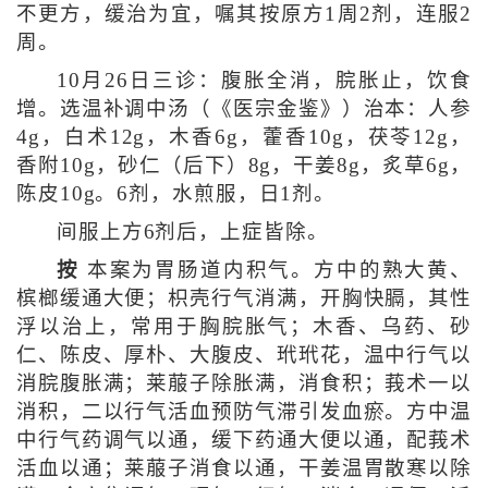
不更方，缓治为宜，嘱其按原方1周2剂，连服2
周。
10月26日三诊：腹胀全消，脘胀止，饮食
增。选温补调中汤（《医宗金鉴》）治本：人参
4g，白术12g，木香6g，藿香10g，茯苓12g，
香附10g，砂仁（后下）8g，干姜8g，炙草6g，
陈皮10g。6剂，水煎服，日1剂。
间服上方6剂后，上症皆除。
按
本案为胃肠道内积气。方中的熟大黄、
槟榔缓通大便；枳壳行气消满，开胸快膈，其性
浮以治上，常用于胸脘胀气；木香、乌药、砂
仁、陈皮、厚朴、大腹皮、玳玳花，温中行气以
消脘腹胀满；莱菔子除胀满，消食积；莪术一以
消积，二以行气活血预防气滞引发血瘀。方中温
中行气药调气以通，缓下药通大便以通，配莪术
活血以通；莱菔子消食以通，干姜温胃散寒以除