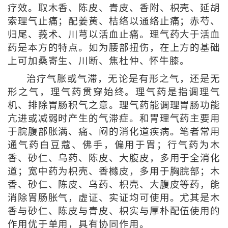
疗效。取木香、陈皮、青皮、香附、枳壳、延胡
索理气止痛；配姜黄、桔络以通络止痛；赤芍、
归尾、莪术、川芎以活血止痛。理气药大于活血
药是本方的特点。如为腰部扭伤，在上方的基础
上可加桑寄生、川断、焦杜仲、怀牛膝。
治疗气胀或气滞，无论是有形之气，还是无
形之气，理气药贯穿始终。理气药是指调理气
机、排除胃肠积气之意。理气药能调理胃肠功能
亢进或减弱时产生的气滞症。和胃理气药主要用
于脘腹部胀满、痛、闷的消化道疾病。笔者常用
通气药白豆蔻、佛手，偏用于胃；行气药为木
香、砂仁、乌药、陈皮、大腹皮，多用于全消化
道；宽中药为枳壳、香橼皮，多用于胸脘部；木
香、砂仁、陈皮、乌药、枳壳、大腹皮等药，能
消除胃肠胀气，虚证、实证均可使用。尤其是木
香与砂仁、陈皮与青皮、枳实与厚朴配伍使用的
作用优于单用，具有协同作用。