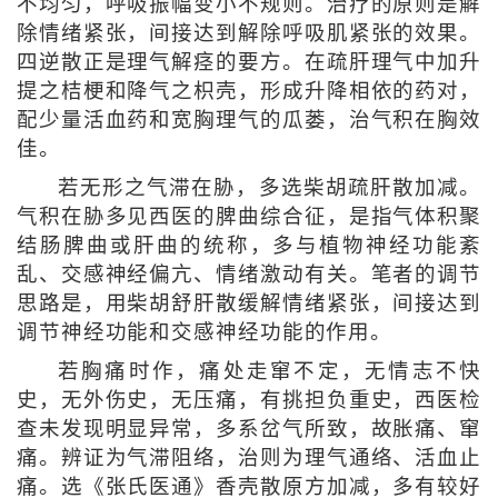
不均匀，呼吸振幅变小不规则。治疗的原则是解
除情绪紧张，间接达到解除呼吸肌紧张的效果。
四逆散正是理气解痉的要方。在疏肝理气中加升
提之桔梗和降气之枳壳，形成升降相依的药对，
配少量活血药和宽胸理气的瓜蒌，治气积在胸效
佳。
若无形之气滞在胁，多选柴胡疏肝散加减。
气积在胁多见西医的脾曲综合征，是指气体积聚
结肠脾曲或肝曲的统称，多与植物神经功能紊
乱、交感神经偏亢、情绪激动有关。笔者的调节
思路是，用柴胡舒肝散缓解情绪紧张，间接达到
调节神经功能和交感神经功能的作用。
若胸痛时作，痛处走窜不定，无情志不快
史，无外伤史，无压痛，有挑担负重史，西医检
查未发现明显异常，多系岔气所致，故胀痛、窜
痛。辨证为气滞阻络，治则为理气通络、活血止
痛。选《张氏医通》香壳散原方加减，多有较好