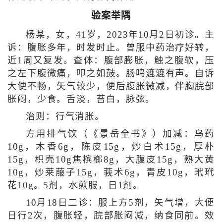
验案举隅
杨某，女，41岁，2023年10月2日初诊。主
诉：腹胀多年，时发时止。曾服中药治疗好转，
近1周又复发。查体：腹部膨胀，触之腹软，压
之左下腹微痛，叩之如鼓。肠鸣漉漉有声。自诉
大便不畅，矢气较少，便后腹胀微减，伴胸脘部
胀闷，少食。舌淡，苔白，脉弦。
治则：行气消胀。
方用排气饮（《景岳全书》）加减：乌药
10g，木香6g，陈皮15g，炒白术15g，厚朴
15g，枳壳10g焦槟榔8g，大腹皮15g，熟大黄
10g，炒莱菔子15g，莪术6g，青皮10g，玳玳
花10g。5剂，水煎服，日1剂。
10月18日二诊：服上方5剂，矢气增，大便
日行2次，腹胀轻，脘部胀闷减，纳食同前。效