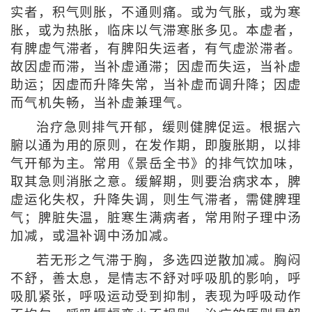
实者，积气则胀，不通则痛。或为气胀，或为寒
胀，或为热胀，临床以气滞寒胀多见。本虚者，
有脾虚气滞者，有脾阳失运者，有气虚淤滞者。
故因虚而滞，当补虚通滞；因虚而失运，当补虚
助运；因虚而升降失常，当补虚而调升降；因虚
而气机失畅，当补虚兼理气。
治疗急则排气开郁，缓则健脾促运。根据六
腑以通为用的原则，在发作期，即腹胀期，以排
气开郁为主。常用《景岳全书》的排气饮加味，
取其急则消胀之意。缓解期，则要治病求本，脾
虚运化失权，升降失调，则生气滞者，需健脾理
气；脾脏失温，脏寒生满病者，常用附子理中汤
加减，或温补调中汤加减。
若无形之气滞于胸，多选四逆散加减。胸闷
不舒，善太息，是情志不舒对呼吸肌的影响，呼
吸肌紧张，呼吸运动受到抑制，表现为呼吸动作