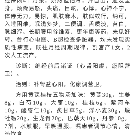
经停闭4个月余，烘热但怕冷，汗自出，遍及全
身。烦躁易怒，头痛，目眩，心悸，心神不宁，
体倦无力，易惊，肌肤麻木，肤似蚁行，纳可，
入睡困难，眠浅多梦，二便调。舌质淡，苔白，
脉细涩。长期服用谷维素、更年康等药，未见好
转。曾行心电图、B超检查多脏器，均未发现实
质性病变。既往月经周期规律，剖宫产1女，2
次人工流产。
诊断：绝经前后诸证（心肾阳虚，瘀阻营
卫）。
治则：补肾益心阳，化瘀调营卫。
方用黄芪桂枝五物汤加味：黄芪30g，生姜
8g，白芍10g，大枣10g，桂枝6g，紫河车
10g，酸枣仁10g，炙甘草5g，浮小麦30g，煅
牡蛎20g，生龙骨20g，巴戟天10g，丹参10g。
7剂，水煎服，早晚温服。嘱患者调节心情，清
淡饮食。