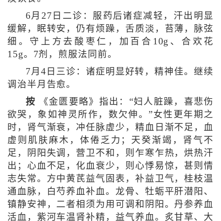
6月27日二诊：服药后诸症减轻，汗出明显
缓解，眠转安，仍有烦躁，舌质淡，苔薄，脉弦
细。守上方去酸枣仁，加百合10g、合欢花
15g。7剂，煎服法同前。
7月4日三诊：诸症明显好转，精神佳。继续
调治半月告愈。
按
《金匮要略》指出：“妇人脏躁，喜悲伤
欲哭，象如神灵所作，数欠伸。”女性更年期之
时，肾气渐衰，冲任脉虚少，精血日渐不足，血
虚则肌肤麻木，体倦乏力；天癸渐竭，肾气不
足，阴阳失调，营卫不和，则乍寒乍热，烘热汗
出；心血不足，化血衰少，则心悸易惊，甚则情
志失常。方中黄芪益气固表，补益卫气，桂枝温
通血脉，白芍养血补血。龙骨、牡蛎平肝潜阳、
镇静安神，二者相须为用可调和阴阳。丹参养血
活血，紫河车温肾补精，益气养血。炙甘草、大