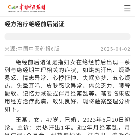
经方治疗绝经前后诸证
来源:中国中医药报6版
2025-04-02
绝经前后诸证是指妇女在绝经前后出现一系
列与绝经期生理相关的症状，如烘热汗出、烦躁
易怒、情志异常、心悸怔忡、失眠多梦、五心烦
热、头晕耳鸣、皮肤感觉异常、倦怠乏力、腰脊
酸软、记忆力减退或伴月经紊乱等。笔者临床应
用经方治疗此病，效果良好，现将验案整理分析
如下。
王某，女，47岁，已婚，2023年6月20日初
诊。主诉：烘热汗出1年。近2年月经紊乱，月