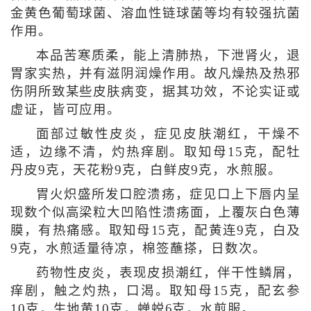
金黄色葡萄球菌、溶血性链球菌等均有较强抗菌
作用。
本品苦寒质柔，能上清肺热，下泄肾火，退
胃家实热，并有滋阴润燥作用。故凡燥热及热邪
伤阴所致某些皮肤病变，据其功效，不论实证或
虚证，皆可应用。
面部过敏性皮炎，症见皮肤潮红，干燥不
适，边缘不清，灼热痒剧。取知母15克，配牡
丹皮9克，天花粉9克，白鲜皮9克，水煎服。
胃火炽盛所发口腔溃疡，症见口上下唇内呈
现数个似高梁粒大凹陷性溃疡面，上覆灰白色薄
膜，有热痛感。取知母15克，配黄连9克，白及
9克，水煎适量待凉，棉签蘸搽，日数次。
药物性皮炎，表现皮损潮红，伴干性鳞屑，
痒剧，触之灼热，口渴。取知母15克，配玄参
10克，生地黄10克，蝉蜕6克，水煎服。