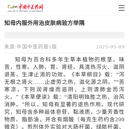
知母内服外用治皮肤病验方举隅
来源:中国中医药报5版
2025-05-09
知母为百合科多年生草本植物的根茎。味
苦，性寒。入肺、胃、肾经。具清热泻火、滋阴
退蒸、生津止渴的功效。《本草纲目》载：“泻
无根之肾火……止虚劳之热，滋化源之阴。”“苦
寒凉，下则润肾燥而滋阴，上则清肺金而泻
火。”《本草便读》载：“清阳明独胜之热，治风
消肿。”所以，知母有显著的退热作用。现代研
究，知母含多种甾体皂苷、黏液质，少量芳香性
物质、脂肪油，并含有烟酸（每克生药约含200
微克）。煎剂体外实验对大肠杆菌、绿脓杆菌、