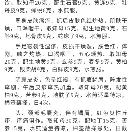
饮。取知母20克，配生石膏9克，黄连9克，牡
丹皮9克，蝉蜕6克，水煎服。
周身皮肤瘙痒，抓后皮肤色红灼热，肌肤干
燥，口渴咽干。取知母15克，配生地黄9克，石
斛9克，地骨皮9克，蛇床子9克，水煎服。
手足皲裂性湿疹，皮损干燥裂，肤色红，痒
剧，触之灼热。口渴咽干，五心烦热。取知母
20克，配生地黄9克，玄参9克，麦冬9克，黄柏
9克，银柴胡9克，白鲜皮9克，水煎服。
阴囊皮炎，色呈红褐，有抓痕鳞屑，阵发性
痒剧，午后皮疹痒热加重。取知母20克，配黄
柏9克，苦参9克，地肤子9克，水煎适量待凉，
棉签蘸搽，日4次。
头、颈部毛囊炎，伴有鳞屑，红色炎性丘
疹，痒痛俱作。取知母30克，配地丁15克，苦
参15克，水煎适量待凉，棉签蘸搽患处，日数