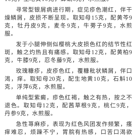
寻常型银屑病进行期，症见疹色潮红，伴干
燥鳞屑，皮损不断呈现。取知母15克，配黄芩9
克，牡丹皮9克，麦冬9克，牛蒡子9克，水煎
服。
发于小腿伸侧似樱桃大皮损色红的结节性红
斑，触之灼热且有痛感。取知母12克，配黄柏9
克，牛膝9克，忍冬藤9克，水煎服。
玫瑰糠疹，皮疹色红，覆糠秕状鳞屑，伴口
渴，痒。取知母20克，配生地黄10克，石斛10
克，浮萍6克，水煎服。
单纯型紫癜，疹色红褐，触之有热，按之不
退色。取知母12克，配茜草根9克，桃仁9克，
丹参9克，水煎服。
急性荨麻疹，表现为红色风团发作频繁，瘙
痒难忍，烦躁不宁，胃脘有热感，口苦口渴欲