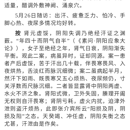
适量，醋调外敷神阙、涌泉穴。
5月26日随访：出汗、疲惫乏力、怕冷、手
脚心热、夜尿多情况均好转。
按
肾元虚馁，阴阳失调乃绝经汗证之渊
薮。“年四十而阴气自半”（《素问·阴阳应象大
论》），女子至绝经之年，肾气日衰，阴阳渐失
平衡。观此二案，病虽异时，证却同源。案一患
者产后虚馁，苦于汗出几十载，伴畏寒畏风、入
夜烘热，舌淡红而脉沉细微；案二虽病起半月，
然汗下如雨、既畏寒又五心烦热、夜尿频仍，寸
关浮数而尺脉沉细。二者皆显露肾中阴阳两虚、
水火不济之象。肾阳式微，卫外失固，腠理开阖
无权则自汗畏寒；肾阴亏耗，虚火内扰，迫津外
泄则盗汗烦热，此即张介宾所云“阳损及阴，阴
损及阳”之态。天癸竭、冲任虚，阴阳失衡之态
尤甚，汗泄由是作矣。