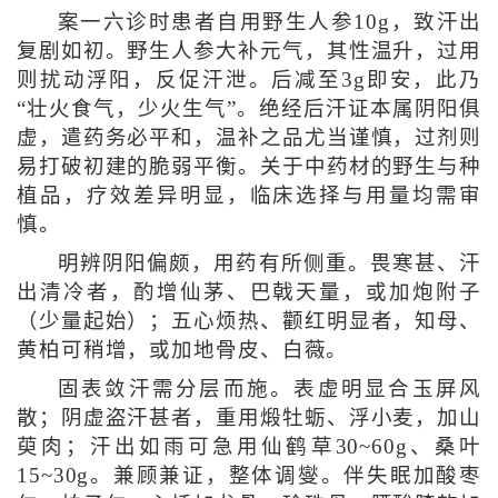
案一六诊时患者自用野生人参10g，致汗出
复剧如初。野生人参大补元气，其性温升，过用
则扰动浮阳，反促汗泄。后减至3g即安，此乃
“壮火食气，少火生气”。绝经后汗证本属阴阳俱
虚，遣药务必平和，温补之品尤当谨慎，过剂则
易打破初建的脆弱平衡。关于中药材的野生与种
植品，疗效差异明显，临床选择与用量均需审
慎。
明辨阴阳偏颇，用药有所侧重。畏寒甚、汗
出清冷者，酌增仙茅、巴戟天量，或加炮附子
（少量起始）；五心烦热、颧红明显者，知母、
黄柏可稍增，或加地骨皮、白薇。
固表敛汗需分层而施。表虚明显合玉屏风
散；阴虚盗汗甚者，重用煅牡蛎、浮小麦，加山
萸肉；汗出如雨可急用仙鹤草30~60g、桑叶
15~30g。兼顾兼证，整体调燮。伴失眠加酸枣