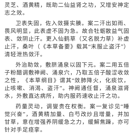
灵芝、酒黄精，既助二仙益肾之功，又增安神定
志之效。
卫表失固，佐入敛摄实腠。案二汗出如雨、
畏风明显，此表虚不固为急。故合牡蛎散益气固
表、敛阴止汗。更入仙鹤草（又名脱力草）补虚
止汗，桑叶（《本草备要》载其“末服止盗汗”）
清轻泄热敛汗。
外治助敛，敷脐涌泉以固下元。案二用五倍
子粉醋调敷神阙、涌泉穴，乃取五倍子酸涩收敛
之性，《本草纲目》谓其“敛肺降火，化痰饮，
止咳嗽、消渴、盗汗”。神阙通任督，涌泉滋肾
水，外敷直达病所，助内服药速收止汗之功。
药量灵动，调燮贵在权衡。案一复诊见“睡
觉兴奋”，酒黄精加量、白芍改炒且增量，并加
甘草，意在增强养阴缓急之力，缓解焦躁，亦可
针对手足痉挛。