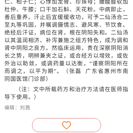
仁、柏子仁；心悸加龙骨、珍珠母；腰酸膝软加
杜仲、牛膝；口干加石斛、天花粉。中病即止，
善后重养。汗止后宜缓缓收功，可予二仙汤合二
至丸等巩固，并嘱调摄情志、避风寒、节饮食。
绝经后汗证，病位在肾，根在阴阳失和。二仙汤
以其温润相济、补泻兼施之组方特色，成为调和
肾中阴阳之良方。然临床运用，贵在深察阴阳消
长之势，明辨兼夹之证，或合经方以增效，或佐
外治以助敛，或调药量以达衡，“谨察阴阳所在
而调之，以平为期”。（张磊 广东省惠州市南
同国医馆门诊部）
（注：文中所载药方和治疗方法请在医师指
导下使用。）
编辑：刘茜