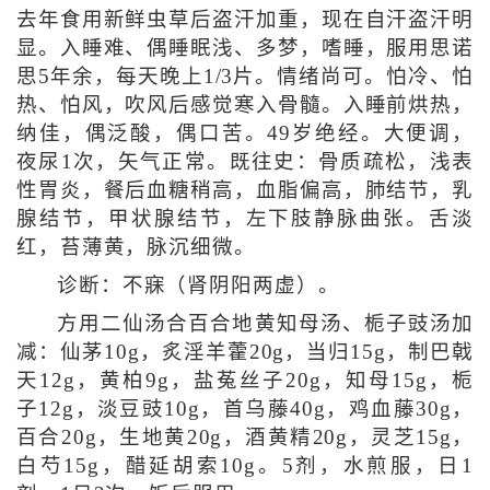
去年食用新鲜虫草后盗汗加重，现在自汗盗汗明
显。入睡难、偶睡眠浅、多梦，嗜睡，服用思诺
思5年余，每天晚上1/3片。情绪尚可。怕冷、怕
热、怕风，吹风后感觉寒入骨髓。入睡前烘热，
纳佳，偶泛酸，偶口苦。49岁绝经。大便调，
夜尿1次，矢气正常。既往史：骨质疏松，浅表
性胃炎，餐后血糖稍高，血脂偏高，肺结节，乳
腺结节，甲状腺结节，左下肢静脉曲张。舌淡
红，苔薄黄，脉沉细微。
诊断：不寐（肾阴阳两虚）。
方用二仙汤合百合地黄知母汤、栀子豉汤加
减：仙茅10g，炙淫羊藿20g，当归15g，制巴戟
天12g，黄柏9g，盐菟丝子20g，知母15g，栀
子12g，淡豆豉10g，首乌藤40g，鸡血藤30g，
百合20g，生地黄20g，酒黄精20g，灵芝15g，
白芍15g，醋延胡索10g。5剂，水煎服，日1