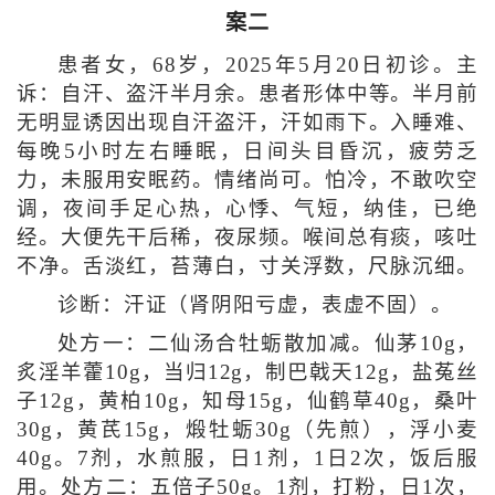
案二
患者女，68岁，2025年5月20日初诊。主
诉：自汗、盗汗半月余。患者形体中等。半月前
无明显诱因出现自汗盗汗，汗如雨下。入睡难、
每晚5小时左右睡眠，日间头目昏沉，疲劳乏
力，未服用安眠药。情绪尚可。怕冷，不敢吹空
调，夜间手足心热，心悸、气短，纳佳，已绝
经。大便先干后稀，夜尿频。喉间总有痰，咳吐
不净。舌淡红，苔薄白，寸关浮数，尺脉沉细。
诊断：汗证（肾阴阳亏虚，表虚不固）。
处方一：二仙汤合牡蛎散加减。仙茅10g，
炙淫羊藿10g，当归12g，制巴戟天12g，盐菟丝
子12g，黄柏10g，知母15g，仙鹤草40g，桑叶
30g，黄芪15g，煅牡蛎30g（先煎），浮小麦
40g。7剂，水煎服，日1剂，1日2次，饭后服
用。处方二：五倍子50g。1剂，打粉，日1次，