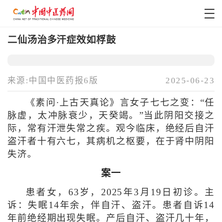
二仙汤治多汗症效如桴鼓
来源:中国中医药报6版
2025-06-23
《素问·上古天真论》言女子七七之变：“任
脉虚，太冲脉衰少，天癸竭。”当此阴阳交接之
际，常有汗泄失常之疾。观今临床，绝经后自汗
盗汗者十有六七，其病机之枢要，在于肾中阴阳
失济。
案一
患者女，63岁，2025年3月19日初诊。主
诉：失眠14年余，伴自汗、盗汗。患者自诉14
年前绝经期出现失眠。产后自汗、盗汗几十年，