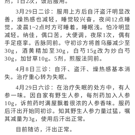
剂，1日2次，饭后服用。
3月29日二诊：服用上方后自汗盗汗明显改
善，燥热感也减轻，睡觉较兴奋，夜间12点睡
觉，凌晨1~2点时方可睡着，睡眠浅。怕冷明显
减轻。纳佳，偶口苦，大便调，夜尿1次，偶有
手足痉挛。舌脉同前。守初诊方将首乌藤减少至
30g，酒黄精加至30g，白芍15g改为炒白芍
30g，加甘草10g。5剂，煎服法同前。
4月8日三诊：自汗、盗汗、燥热感基本消
失。治疗重心转为失眠。
4月29日六诊：在治疗失眠的处方中，有人
参一味。因自家有野生人参，每剂药加入人参
10g，诉煎药时满屋飘着很浓的人参香味。服药
后汗出开始同初诊。知其野生人参力量过猛，嘱
其减量为3g，使用后汗出正常。
目前随访，汗出正常。