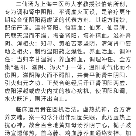
二仙汤为上海中医药大学教授张伯讷所创，
专为调和肾中阴阳、平调虚火而设，是治疗更年
期综合征阴阳两虚证的代表方剂。其组方精妙，
配伍严谨。温补肾阳、益精血：仙茅、仙灵脾、
巴戟天温而不燥，振奋肾阳，填补精血。滋补肾
阴、泻相火：知母、黄柏苦寒坚阴，清泻肾中妄
动之相火，制约温阳药之燥性。养血活血、调冲
任：当归辛甘温润，养血和血，调理冲任。全方
集“温阳、滋阴、泻火”于一体，温阳助气化而不
伤阴，滋阴降火而不碍阳，共奏平衡肾中阴阳、
引火归元之功。正契合绝经后汗证肾阴阳两虚、
虚阳浮越或虚火内扰的核心病机，使阴阳和调，
水火既济，则汗出自止。
临床运用贵在圆机活法。虚热扰神，合方清
养安魂。案一初诊汗出伴顽固失眠，此乃虚热上
扰心神。故合百合地黄知母汤养阴宁心，栀子豉
汤宣透郁热，首乌藤、鸡血藤养血通络安神。加