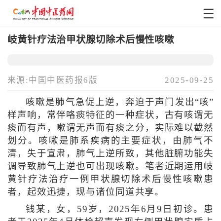
岐黄针疗法治甲状腺切除术后慢性咳嗽
来源:中国中医药报6版
2025-09-25
咳嗽是肺气急促上逆，奔迫于声门发出“咳”
样声响，常伴咯痰特征的一种症状，古有咳谓无
痰而有声，嗽谓无声而有痰之分，实际难以截然
划分。咳嗽是肺系疾病的主要症状，由肺气不
清，失于宣肃，肺气上逆所致，其他脏腑功能失
调导致肺气上逆也可出现咳嗽。笔者近期运用岐
黄针疗法治疗一例甲状腺切除术后慢性咳嗽患
者，起效迅捷，现与诸位同道共享。
钱某，女，59岁，2025年6月9日初诊。患