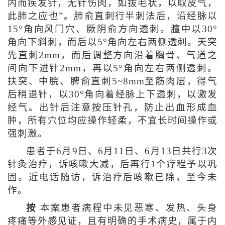
内而疾发针，无针伤肉，如拔毛状，以取皮气，
此肺之应也”。肺俞直刺行半刺法后，沿经脉以
15°角向风门穴、厥阴俞方向透刺。膻中以30°
角向下斜刺，而后以5°角向左右两侧透刺。天突
先直刺2mm，而后调整方向沿着胸骨、气道之
间向下进针2mm，再以5°角向左右两侧透刺。
扶突、中脘、脾俞直刺5~8mm至筋肉层，得气
后稍退针，以30°角向着经脉上下透刺，以激发
经气。出针后注意按压针孔，防止出血形成血
肿，所有穴位均应操作轻柔，不宜长时间操作或
强刺激。
患者于6月9日、6月11日、6月13日共行3次
针灸治疗，诉咳嗽大减，后再行1个疗程予以巩
固。近电话随访，诉治疗后咳嗽已除，至今未
作。
按
本案患者病程中未见恶寒、发热、头身
疼痛等外感见证，且有明确的手术病史，属于内