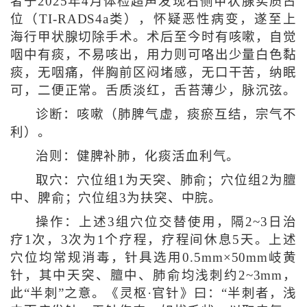
者于2025年4月体检超声发现右侧甲状腺实质占
位（TI-RADS4a类），怀疑恶性病变，遂至上
海行甲状腺切除手术。术后至今时有咳嗽，自觉
咽中有痰，不易咳出，用力则可咯出少量白色黏
痰，无咽痛，伴胸前区闷堵感，无口干苦，纳眠
可，二便正常。舌质淡红，舌苔薄少，脉沉弦。
诊断：咳嗽（肺脾气虚，痰瘀互结，宗气不
利）。
治则：健脾补肺，化痰活血利气。
取穴：穴位组1为天突、肺俞；穴位组2为膻
中、脾俞；穴位组3为扶突、中脘。
操作：上述3组穴位交替使用，隔2~3日治
疗1次，3次为1个疗程，疗程间休息5天。上述
穴位均常规消毒，针具选用0.5mm×50mm岐黄
针，其中天突、膻中、肺俞均浅刺约2~3mm，
此“半刺”之意。《灵枢·官针》曰：“半刺者，浅