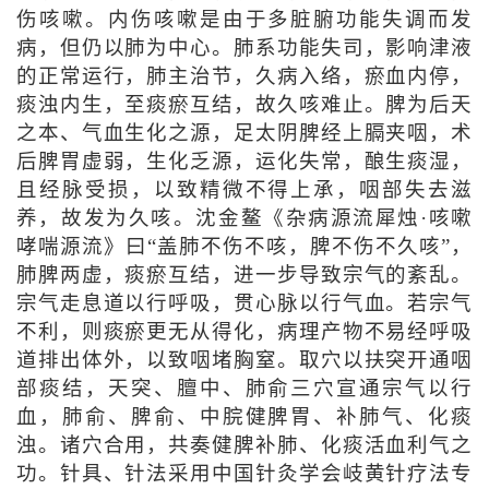
伤咳嗽。内伤咳嗽是由于多脏腑功能失调而发
病，但仍以肺为中心。肺系功能失司，影响津液
的正常运行，肺主治节，久病入络，瘀血内停，
痰浊内生，至痰瘀互结，故久咳难止。脾为后天
之本、气血生化之源，足太阴脾经上膈夹咽，术
后脾胃虚弱，生化乏源，运化失常，酿生痰湿，
且经脉受损，以致精微不得上承，咽部失去滋
养，故发为久咳。沈金鳌《杂病源流犀烛·咳嗽
哮喘源流》曰“盖肺不伤不咳，脾不伤不久咳”，
肺脾两虚，痰瘀互结，进一步导致宗气的紊乱。
宗气走息道以行呼吸，贯心脉以行气血。若宗气
不利，则痰瘀更无从得化，病理产物不易经呼吸
道排出体外，以致咽堵胸窒。取穴以扶突开通咽
部痰结，天突、膻中、肺俞三穴宣通宗气以行
血，肺俞、脾俞、中脘健脾胃、补肺气、化痰
浊。诸穴合用，共奏健脾补肺、化痰活血利气之
功。针具、针法采用中国针灸学会岐黄针疗法专