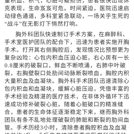
量积血、积气，心脏可疑损伤，患者很快出现休
克表现，生命岌岌可危。时间紧迫，医院迅速启
动绿色通道，多科室紧急联动，一场关乎生死的
“战斗”在无影灯下悄然打响。
胸外科团队快速制订手术方案，在麻醉科、
手术室医护团队的配合下，迅速为患者实施开胸
手术。打开其右侧胸腔后，发现情况比预想更为
复杂凶险：心包内积血压迫心脏，右心房有一长
0.8厘米的破裂口，鲜血不断喷涌，右肺中叶破
裂，右胸壁裂口处肋间动脉断裂喷血，胸腔内积
大量积血及血凝块。胸外科手术团队迅速清除心
包内积血和血凝块，缓解心脏压迫，凭借丰富的
手术经验及精湛的医疗技术，在非体外循环下迅
速成功修补破裂心脏。随着心脏破口的精准缝
合，患者的生命体征逐渐稳定下来，继而胸外科
团队有条不乱地处理破裂的肺脏和断裂的肋间血
管。手术历经3小时，清除患者胸腔积血及血凝