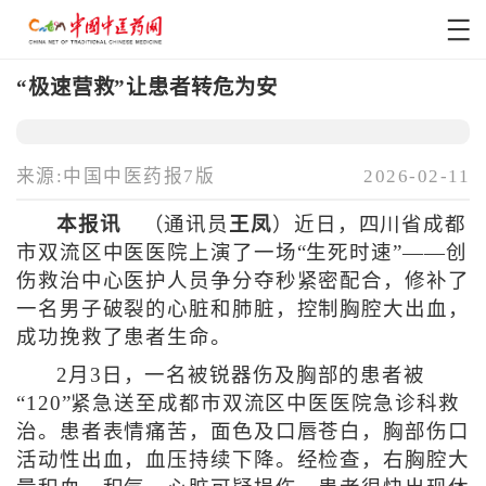
“极速营救”让患者转危为安
来源:中国中医药报7版
2026-02-11
本报讯
（通讯员
王凤
）近日，四川省成都
市双流区中医医院上演了一场“生死时速”——创
伤救治中心医护人员争分夺秒紧密配合，修补了
一名男子破裂的心脏和肺脏，控制胸腔大出血，
成功挽救了患者生命。
2月3日，一名被锐器伤及胸部的患者被
“120”紧急送至成都市双流区中医医院急诊科救
治。患者表情痛苦，面色及口唇苍白，胸部伤口
活动性出血，血压持续下降。经检查，右胸腔大