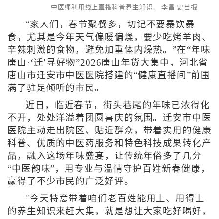
中医师利用线上直播科普养生知识。 李昌 史苗摄
“家人们，春节聚餐多，切记不要暴饮暴
食，尤其是今年天气偏暖偏燥，要少吃烤羊肉、
辛辣刺激的食物，避免加重体内燥热。”在“年味
唐山·‘迁’寻好物”2026唐山年货大集中，河北省
唐山市迁安市中医医院搭建的“健康直播间”前围
满了驻足倾听的市民。
近日，临近春节，街头巷尾的年味已浓得化
不开，处处洋溢着团圆喜庆的氛围。迁安市中医
医院主动走出院区、贴近群众，带着实用的健康
科普、优质的中医药服务和特色科技成果转化产
品，融入这场年味盛宴，让传统年俗多了几分
“中医韵味”，用专业与温情守护百姓新春健康，
赢得了不少市民的广泛好评。
“今天特意带着咱们老百姓能用上、用得上
的养生知识来赶大集，就是想让大家吃好喝好，