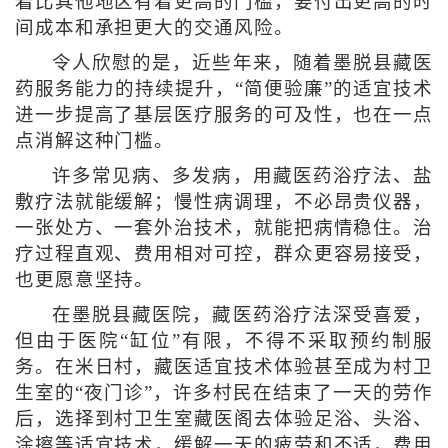
着比其他地区有着更高的门槛，要付出更高的时
间成本和承担更大的交通风险。
令人欣慰的是，近些年来，随着墨脱县藏医
药服务能力的持续提升，“简便验廉”的适宜技术
进一步提高了基层医疗服务的可及性，也在一点
点消解这种门槛。
许多常见病、多发病，用藏医药浴疗法、盐
敷疗法就能缓解；慢性病调理，不必昂贵仪器，
一张处方、一套外治技术，就能把病情稳住。治
疗过程直观、费用相对可控，群众更容易接受，
也更愿意坚持。
在墨脱县藏医院，藏医药浴疗法深受喜爱，
但由于医院“缸位”有限，不得不采取预约制服
务。在米日村，藏医适宜技术体验甚至成为村卫
生室的“夜门诊”，许多村民在结束了一天的劳作
后，选择到村卫生室藏医阁去体验足浴、头浴、
涂擦等适宜技术，缓解一天的疲劳和不适，费用