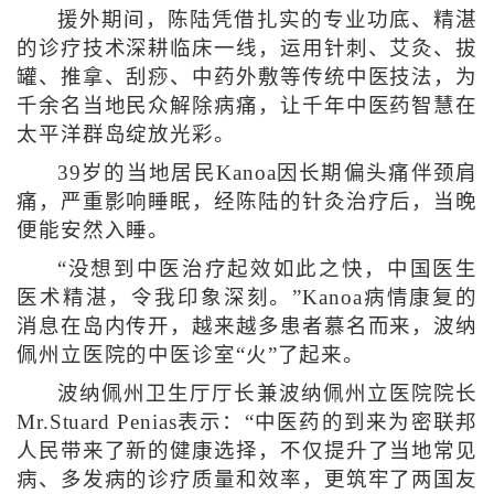
援外期间，陈陆凭借扎实的专业功底、精湛
的诊疗技术深耕临床一线，运用针刺、艾灸、拔
罐、推拿、刮痧、中药外敷等传统中医技法，为
千余名当地民众解除病痛，让千年中医药智慧在
太平洋群岛绽放光彩。
39岁的当地居民Kanoa因长期偏头痛伴颈肩
痛，严重影响睡眠，经陈陆的针灸治疗后，当晚
便能安然入睡。
“没想到中医治疗起效如此之快，中国医生
医术精湛，令我印象深刻。”Kanoa病情康复的
消息在岛内传开，越来越多患者慕名而来，波纳
佩州立医院的中医诊室“火”了起来。
波纳佩州卫生厅厅长兼波纳佩州立医院院长
Mr.Stuard Penias表示：“中医药的到来为密联邦
人民带来了新的健康选择，不仅提升了当地常见
病、多发病的诊疗质量和效率，更筑牢了两国友