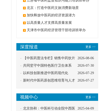
办
江苏省中医药监督知识与能力培训班举办
北京：打造中医药文旅消费新场景
加快释放中医药的经济资源潜力
以高质量人才支撑高质量发展
天津市中医药经济管理干部培训班举办
深度报道
更多 >>
【中医药普法专栏】销售中药饮片
2026-08-06
应告知煎服方法及注意事项
共同坚守中国特色医疗卫生体系
2026-07-30
以科技创新推进中医药现代化
2026-07-29
新时代中医药原创思维培育与人才
2026-07-27
发展路径探索
视频中心
更多 >>
北京协和：中医科引动全院中西医
2025-04-09