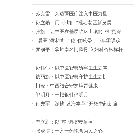
苏克雷：为边疆医疗注入中医力量
孙立勋：用“小切口”撬动老区新发展
张旗：让中医在基层临床土壤的“根”更深
“暖医”潘宋斌：“稳”住眩晕，17年零误诊
罗颂平：承岭南名门风骨 立妇科杏林标杆
孙伟伟：以中医智慧筑牢生生之本
钱丽旗：以中医智慧守护生生之机
柯晓：中西结合守护脾胃健康
邹明月：一根银针伴明月
付先军：深耕“蓝海本草” 开拓中药新途
李立新：以“静”调衡安童神
张成博：一方一药饱含为民之心