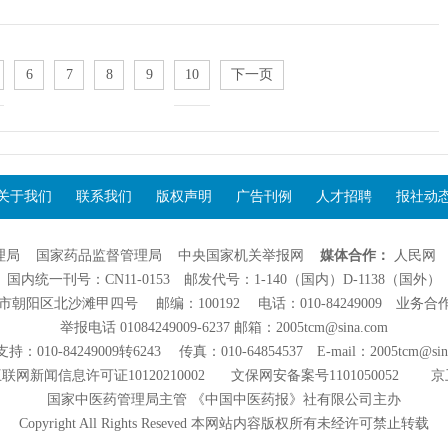
6
7
8
9
10
下一页
关于我们
联系我们
版权声明
广告刊例
人才招聘
报社动
理局
国家药品监督管理局
中央国家机关举报网
媒体合作：
人民网
国内统一刊号：CN11-0153 邮发代号：1-140（国内）D-1138（国外）
阳区北沙滩甲四号 邮编：100192 电话：010-84249009 业务合作：01
举报电话 01084249009-6237 邮箱：2005tcm@sina.com
：010-84249009转6243 传真：010-64854537 E-mail：2005tcm@sin
联网新闻信息许可证10120210002
文保网安备案号1101050052
京
国家中医药管理局主管 《中国中医药报》社有限公司主办
Copyright All Rights Reseved 本网站内容版权所有未经许可禁止转载