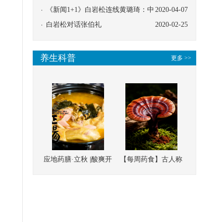
协同
《新闻1+1》白岩松连线黄璐琦：中
2020-04-07
医救治的临床效果
白岩松对话张伯礼
2020-02-25
养生科普
更多 >>
应地药膳·立秋 |酸爽开
【每周药食】古人称
胃，一口入魂！喝下
它为“仙草”，滋补强
这碗汤，滋阴润燥、
壮、培本固元
清热降火