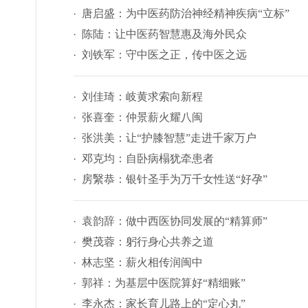
唐启盛：为中医药防治神经精神疾病“立标”
陈陆：让中医药智慧惠及海外民众
刘铁军：守中医之正，传中医之远
刘佳琦：岐黄求索向新程
张喜奎：仲景薪火耀八闽
张洪美：让“护膝智慧”走进千家万户
邓克均：自卧病榻犹牵患者
房繄恭：银针圣手为万千女性送“好孕”
袁韵辞：做中西医协同发展的“精算师”
樊茂蓉：躬行身心共养之道
林志坚：薪火相传润闽中
郭祥：为基层中医院算好“精细账”
李永杰：家长育儿路上的“定心丸”