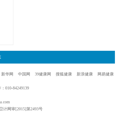
态
新华网
中国网
39健康网
搜狐健康
新浪健康
网易健康
0-84249139
a.com
卫计网审[2015]第2493号