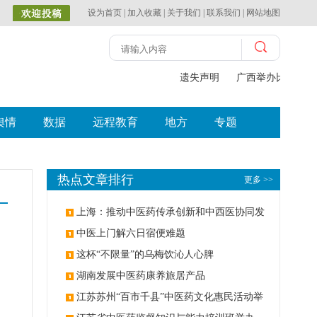
设为首页
|
加入收藏
|
关于我们
|
联系我们
|
网站地图
遗失声明
广西举办比赛探索
舆情
数据
远程教育
地方
专题
热点文章排行
更多 >>
上海：推动中医药传承创新和中西医协同发
展
中医上门解六日宿便难题
这杯“不限量”的乌梅饮沁人心脾
湖南发展中医药康养旅居产品
江苏苏州“百市千县”中医药文化惠民活动举