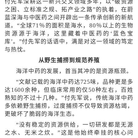
付先军深耕这一新兴交叉领域多年，以“破资源
之困、立标准之规、拓产业之路”的执着，在蔚
蓝深海与中医药之间开辟出一条传承创新的新航
道。“全球71％的面积是海水，80％以上的生物
资源源于海洋，这里藏着中医药的‘蓝色宝
库’。”付先军的话语中，满是对这一领域的笃定
与热忱。
从野生捕捞到规范养殖
海洋中药的发展，首当其冲的是资源瓶颈。
“文献记载的海洋中药达725味，品种更是多
达1600余种，但临床常用的仅50种左右，百姓
熟知的不过十几种。”付先军说，传统海洋中药
多依赖野生捕捞，过度捕捞不仅导致资源枯竭，
更破坏了脆弱的海洋生态。
“没有稳定的资源供给，一切研发都是无源
之水、无米之炊。”这是他始终牵挂的核心问