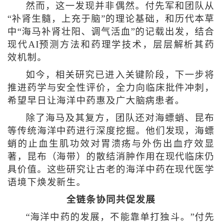
然而，这一发现并非偶然。付先军和团队从
“补肾生髓，上充于脑”的理论基础，和历代本草
中“海马补肾壮阳、调气活血”的记载出发，结合
现代AI预测方法和药理学技术，层层解析其药
效机制。
如今，相关研究已进入关键阶段，下一步将
推进药学与安全性评价，全力向临床批件冲刺，
希望早日让海洋中药惠及广大脑病患者。
除了海马及其复方，团队还对海螵蛸、昆布
等传统海洋中药进行深度挖掘。他们发现，海螵
蛸的止血生肌功效对胃溃疡与外伤出血疗效显
著，昆布（海带）的散结消肿作用在现代临床仍
具价值。这些研究让古老的海洋中药在现代医学
语境下焕发新生。
全链条协同共促发展
“海洋中药的发展，不能靠单打独斗。”付先