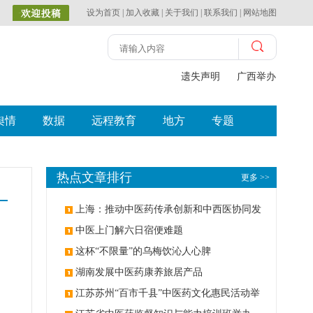
设为首页
|
加入收藏
|
关于我们
|
联系我们
|
网站地图
遗失声明
广西举办比赛探
舆情
数据
远程教育
地方
专题
热点文章排行
更多 >>
上海：推动中医药传承创新和中西医协同发
展
中医上门解六日宿便难题
这杯“不限量”的乌梅饮沁人心脾
湖南发展中医药康养旅居产品
江苏苏州“百市千县”中医药文化惠民活动举