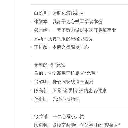
白长川：运脾化滞传薪火
张登本：以赤子之心书写学者本色
熊大经：一辈子致力做好中医耳鼻喉事业
孙莉：我要把来的患者都看完
王松龄：中西合璧醒脑护心
老刘的“参”意经
马迪：古法新用守护患者“光明”
翁超明：身心同调破情志困局
陈高新：正骨“金手指”护佑患者健康
孙勤国：先治心后治病
徐荣谦：一生心系小儿忧
顾燕频：做浙宁两地中医药事业的“架桥人”