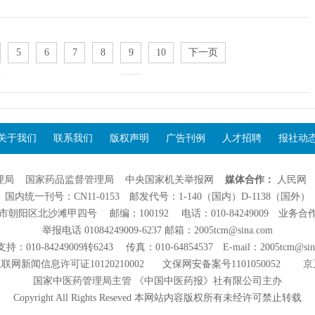
5
6
7
8
9
10
下一页
关于我们
联系我们
版权声明
广告刊例
人才招聘
报社动
理局
国家药品监督管理局
中央国家机关举报网
媒体合作：
人民网
国内统一刊号：CN11-0153 邮发代号：1-140（国内）D-1138（国外）
阳区北沙滩甲四号 邮编：100192 电话：010-84249009 业务合作：01
举报电话 01084249009-6237 邮箱：2005tcm@sina.com
：010-84249009转6243 传真：010-64854537 E-mail：2005tcm@sin
联网新闻信息许可证10120210002
文保网安备案号1101050052
京
国家中医药管理局主管 《中国中医药报》社有限公司主办
Copyright All Rights Reseved 本网站内容版权所有未经许可禁止转载