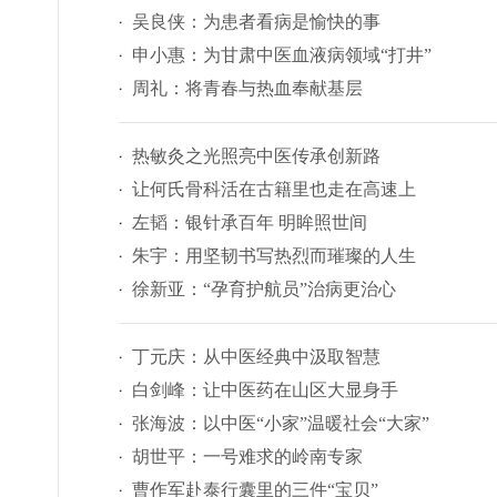
吴良侠：为患者看病是愉快的事
申小惠：为甘肃中医血液病领域“打井”
周礼：将青春与热血奉献基层
热敏灸之光照亮中医传承创新路
让何氏骨科活在古籍里也走在高速上
左韬：银针承百年 明眸照世间
朱宇：用坚韧书写热烈而璀璨的人生
徐新亚：“孕育护航员”治病更治心
丁元庆：从中医经典中汲取智慧
白剑峰：让中医药在山区大显身手
张海波：以中医“小家”温暖社会“大家”
胡世平：一号难求的岭南专家
曹作军赴泰行囊里的三件“宝贝”