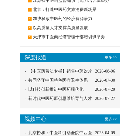
办
江苏省中医药监督知识与能力培训班举办
北京：打造中医药文旅消费新场景
加快释放中医药的经济资源潜力
以高质量人才支撑高质量发展
天津市中医药经济管理干部培训班举办
深度报道
更多 >>
【中医药普法专栏】销售中药饮片
2026-08-06
应告知煎服方法及注意事项
共同坚守中国特色医疗卫生体系
2026-07-30
以科技创新推进中医药现代化
2026-07-29
新时代中医药原创思维培育与人才
2026-07-27
发展路径探索
视频中心
更多 >>
北京协和：中医科引动全院中西医
2025-04-09