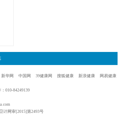
态
新华网
中国网
39健康网
搜狐健康
新浪健康
网易健康
0-84249139
a.com
卫计网审[2015]第2493号