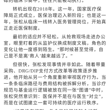
碌的临床节奏中，往往只能被动执行。
转机出现在2018年。这一年，国家医疗保
障局正式成立，医保治理迈入新阶段；也是这一
年，张松从临床一线转入医务管理岗位，开始真
正走近医保制度。
最初的适应并不轻松。从抢救现场走进办公
室，眼里盯着的从监护仪换成制度文稿，角色的
变化让他一度感到陌生。“那时候甚至觉得，自
己是不是离‘救人’越来越远了。”
但很快，张松发现事情并非如此。随着带量
采购、DRG/DIP支付方式改革等政策逐步推
进，他开始从另一个角度重新审视医疗行为。当
一条条临床路径与费用结构被拆解分析，当诊疗
规范与基金运行逻辑被放在同一张“图谱”中时，
张松突然意识到：医保并不是在与医生“对立”，
而是在试图建立一套可持续的医疗运行秩序。