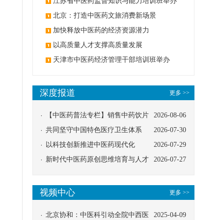
办
江苏省中医药监督知识与能力培训班举办
北京：打造中医药文旅消费新场景
加快释放中医药的经济资源潜力
以高质量人才支撑高质量发展
天津市中医药经济管理干部培训班举办
深度报道
更多 >>
【中医药普法专栏】销售中药饮片
2026-08-06
应告知煎服方法及注意事项
共同坚守中国特色医疗卫生体系
2026-07-30
以科技创新推进中医药现代化
2026-07-29
新时代中医药原创思维培育与人才
2026-07-27
发展路径探索
视频中心
更多 >>
北京协和：中医科引动全院中西医
2025-04-09