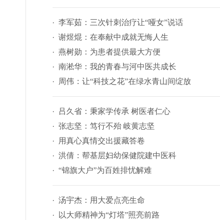
李军茹：三次针刺治疗让“哑女”说话
谢煜焜：在奉献中成就无悔人生
燕树勋：为患者提供最大方便
南淞华：我的青春与河中医共成长
周伟：让“科技之花”在绿水青山间绽放
吕久省：秉家学传承 树医者仁心
张志坚：笃行不殆 岐黄志坚
用真心真情交出援藏答卷
洪倩：帮基层妇幼保健院建中医科
“锦旗大户”为百姓排忧解难
汤宇杰：用大爱点亮生命
以大师精神为“灯塔”照亮前路