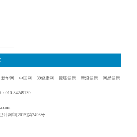
态
新华网
中国网
39健康网
搜狐健康
新浪健康
网易健康
0-84249139
a.com
卫计网审[2015]第2493号