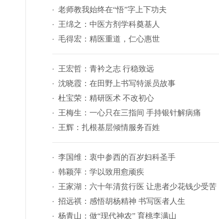
老师教我始终在“悟”字上下功夫
王绵之：中医方剂学科奠基人
毛得宏：精医重道，仁心惠世
王宏哲：青衿之志 行稳致远
沈晓霞：在田野上书写特派员故事
杜宝荣：精研医术 不改初心
王梅生：一心只在三指间 手持银针解病痛
王辉：扎根基层倾情服务百姓
李国维：衷中参西的百岁妇科圣手
韩颖萍：学以致用愈顽疾
王家湖：六十年清贫行医 让患者少花钱少受苦
招远祺：感悟胡杨精神 书写医者人生
杨青山：做“现代神农” 育桃李满山