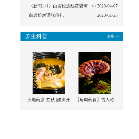
协同
《新闻1+1》白岩松连线黄璐琦：中
2020-04-07
医救治的临床效果
白岩松对话张伯礼
2020-02-25
养生科普
更多 >>
应地药膳·立秋 |酸爽开
【每周药食】古人称
胃，一口入魂！喝下
它为“仙草”，滋补强
这碗汤，滋阴润燥、
壮、培本固元
清热降火