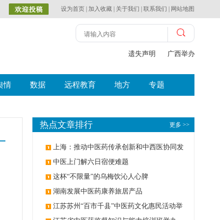
设为首页
|
加入收藏
|
关于我们
|
联系我们
|
网站地图
遗失声明
广西举办比赛探
舆情
数据
远程教育
地方
专题
热点文章排行
更多 >>
上海：推动中医药传承创新和中西医协同发
展
中医上门解六日宿便难题
这杯“不限量”的乌梅饮沁人心脾
湖南发展中医药康养旅居产品
江苏苏州“百市千县”中医药文化惠民活动举