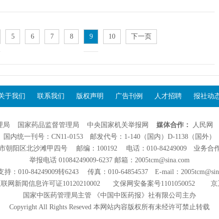
5
6
7
8
9
10
下一页
关于我们
联系我们
版权声明
广告刊例
人才招聘
报社动
理局
国家药品监督管理局
中央国家机关举报网
媒体合作：
人民网
国内统一刊号：CN11-0153 邮发代号：1-140（国内）D-1138（国外）
阳区北沙滩甲四号 邮编：100192 电话：010-84249009 业务合作：01
举报电话 01084249009-6237 邮箱：2005tcm@sina.com
：010-84249009转6243 传真：010-64854537 E-mail：2005tcm@sin
联网新闻信息许可证10120210002
文保网安备案号1101050052
京
国家中医药管理局主管 《中国中医药报》社有限公司主办
Copyright All Rights Reseved 本网站内容版权所有未经许可禁止转载