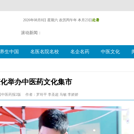
2026年08月8日 星期六
农历丙午年 本月23日
处暑
滚动新闻：
养生中国
名医名院名校
名企名药
中医文化
态化举办中医药文化集市
国中医药报2版
作者：罗玲平 李圣超 马敏 李娇娇