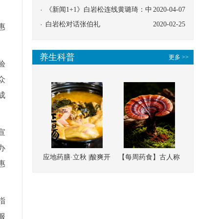
协同
《新闻1+1》白岩松连线黄璐琦：中
2020-04-07
医救治的临床效果
白岩松对话张伯礼
2020-02-25
惠
养生科普
更多 >>
验
众
成
宣
办
应地药膳·立秋 |酸爽开
【每周药食】古人称
惠
胃，一口入魂！喝下
它为“仙草”，滋补强
这碗汤，滋阴润燥、
壮、培本固元
清热降火
指
服