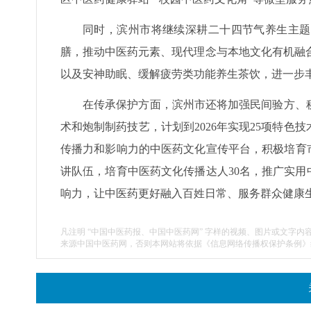
同时，滨州市将继续深耕二十四节气养生主题
膳，推动中医药元素、现代理念与本地文化有机融合
以及安神助眠、缓解疲劳类功能养生茶饮，进一步
在传承保护方面，滨州市还将加强民间验方、
术和炮制制药技艺，计划到2026年实现25项特
传播力和影响力的中医药文化宣传平台，积极培育市民
讲队伍，培育中医药文化传播达人30名，推广实用中医
响力，让中医药更好融入百姓日常、服务群众健康生
凡注明 “中国中医药报、中国中医药网” 字样的视频、图片或文字内
来源中国中医药网，否则本网站将依据《信息网络传播权保护条例》