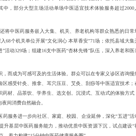
；其中，部分大型主场活动单场中医适宜技术体验服务超过2000
。
还将中医药服务嵌入大集、机关、养老机构等群众熟悉的日常
入68个机关单位开展“文化润心 本草香安”71场；依托县域大集
五进”活动329场；组建16支中医药“杏林先锋”队伍，深入养老和医
识，而成为可感可及的生活体验。群众可以在专家义诊区咨询慢
验区感受针灸、推拿、耳穴压豆、艾灸、刮痧等中医适宜技术；
识药材、品茶饮、学养生、选文创。沉浸式、互动式的体验方式
与夜间消费自然融合。
医药服务进一步向社区、家庭、校园、企业延伸，深化“五进”活
提升基层中医药服务能力，推动优质中医资源下沉，试点建设“
点，着力构建“15分钟中医药健康服务圈”。