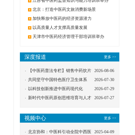
办
江苏省中医药监督知识与能力培训班举办
北京：打造中医药文旅消费新场景
加快释放中医药的经济资源潜力
以高质量人才支撑高质量发展
天津市中医药经济管理干部培训班举办
深度报道
更多 >>
【中医药普法专栏】销售中药饮片
2026-08-06
应告知煎服方法及注意事项
共同坚守中国特色医疗卫生体系
2026-07-30
以科技创新推进中医药现代化
2026-07-29
新时代中医药原创思维培育与人才
2026-07-27
发展路径探索
视频中心
更多 >>
北京协和：中医科引动全院中西医
2025-04-09