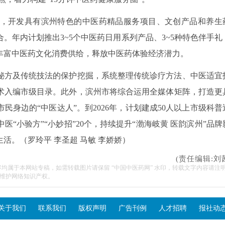
，开发具有滨州特色的中医药精品服务项目、文创产品和养生
。年内计划推出3~5个中医药日用系列产品、3~5种特色伴手礼
丰富中医药文化消费供给，释放中医药体验经济潜力。
秘方及传统技法的保护挖掘，系统整理传统诊疗方法、中医适宜
色技术入编市级目录。此外，滨州市将综合运用全媒体矩阵，打造更
身边的“中医达人”。到2026年，计划建成50人以上市级科普
“小验方”“小妙招”20个，持续提升“渤海岐黄 医韵滨州”品牌
活。（罗玲平 李圣超 马敏 李娇娇）
(责任编辑:刘
容均属于本网站专稿，如需转载图片请保留 “中国中医药网” 水印，转载文字内容请注
维护网络知识产权。
关于我们
联系我们
版权声明
广告刊例
人才招聘
报社动