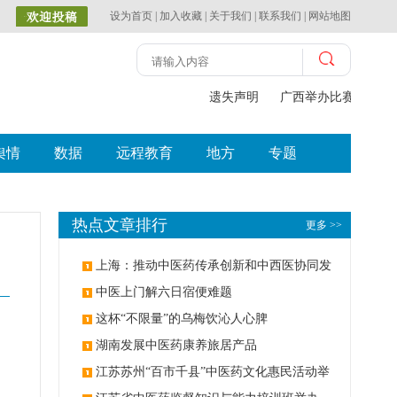
设为首页
|
加入收藏
|
关于我们
|
联系我们
|
网站地图
遗失声明
广西举办比赛探索中（
舆情
数据
远程教育
地方
专题
热点文章排行
更多 >>
上海：推动中医药传承创新和中西医协同发
展
中医上门解六日宿便难题
这杯“不限量”的乌梅饮沁人心脾
湖南发展中医药康养旅居产品
江苏苏州“百市千县”中医药文化惠民活动举