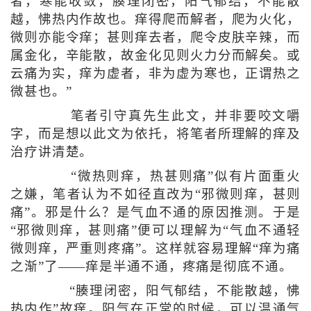
者，寒能收敛，腠理闭密，阳气郁结，不能散
越，怫热内作故也。痒得爬而解者，爬为火化，
微则亦能令痒；甚则痒去者，爬令皮肤辛辣，而
属金化，辛能散，故金化见则火力分而解矣。或
云痛为实，痒为虚者，非为虚为寒也，正谓热之
微甚也。”
笔者引守真先生此文，并非要咬文嚼
字，而是想以此文为依托，将笔者所理解的痒及
治疗讲清楚。
“微热则痒，热甚则痛”似有片面重火
之嫌，笔者认为不如径直改为“邪微则痒，甚则
痛”。邪是什么？是气血不通的原因推测。于是
“邪微则痒，甚则痛”便可以理解为“气血不通轻
微则痒，严重则疼痛”。这样就容易理解“痒为痛
之渐”了——痒是半通不通，疼痛是彻底不通。
“腠理闭密，阳气郁结，不能散越，怫
热内作”故痒。阳气在正常的时候，可以温通气