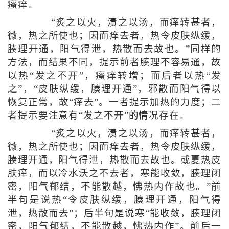
瘙痒。
“炙之以火，渍之以汤，而痒转甚者，
微，热之所使也；因而痒去者，热令皮肤纵缓，
腠理开通，阳气得泄，热散而去故也。”同样的
方法，而结果不同，提示前者腠理不容易通，故
以热“发之不开”，瘙痒转增；而后者以热“发
之”，“皮肤纵缓，腠理开通”，邪散而阳气得以
恢复正常，故“痒去”。一者提示加热的力度；二
者提示要注意有“发之不开”的情况存在。
“炙之以火，渍之以汤，而痒转甚者，
微，热之所使也；因而痒去者，热令皮肤纵缓，
腠理开通，阳气得泄，热散而去故也。或夏热皮
肤痒，而以冷水沃之不去者，寒能收敛，腠理闭
密，阳气郁结，不能散越，怫热内作故也。”前
半句是说热“令皮肤纵缓，腠理开通，阳气得
泄，热散而去”；后半句是说寒“能收敛，腠理闭
密，阳气郁结，不能散越，怫热内作”。前后一