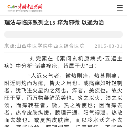
理法与临床系列之15 痒为邪微 以通为治
来源:山西中医学院中西医结合医院
2015-03-31
刘完素在《素问玄机原病式•五运主
病》中分析“诸痛痒疮，皆属于火”曰：
“人近火气者，微热则痒，热甚则痛，
附近则灼而为疮，皆火之用也。或痛痒如针轻刺
者，犹飞迸火星灼之然也。痒者，美疾也。故火
旺于夏，而万物蕃鲜荣美也。炙之以火，渍之以
汤，而痒转甚者，微，热之所使也；因而痒去
者，热令皮肤纵缓，腠理开通，阳气得泄，热散
而去故也。或夏热皮肤痒，而以冷水沃之不去