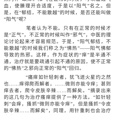
血，使腠理开合适度，于是以“阳气”名之。但
是，在“郁结，不能散越”的时候，是否还能叫做
“阳气”呢？
笔者认为不能。只有在正常的时候才
是“正气”，不正常的时候叫作“邪气”，中医的理
论讨论起来才容易规范。于是，“阳气郁结，不
能散越”的时候我们称之为“怫热”——阳气怫郁
导致的热邪。这样，作为症状的“痒”是半通不
通，治疗就是要疏通引起不通的原因，使不正常
的“怫热”之邪向正常的“阳气”回归。
“痛痒如针轻刺者，犹飞迸火星灼之然
也……痒得爬而解者，……微则亦能令痒；甚则
痒去者，爬令皮肤辛辣……而解矣。”摘录出来
的这几句为治疗瘙痒提供了一种方法。“如针轻
刺”会痒，搔抓“微则亦能令痒”，但是搔抓“令皮
肤辛辣……而解矣”，同理，用针重刺也会治疗