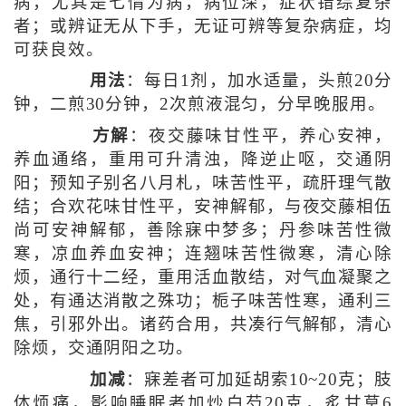
病，尤其是七情为病，病位深，症状错综复杂
者；或辨证无从下手，无证可辨等复杂病症，均
可获良效。
用法
：每日1剂，加水适量，头煎20分
钟，二煎30分钟，2次煎液混匀，分早晚服用。
方解
：夜交藤味甘性平，养心安神，
养血通络，重用可升清浊，降逆止呕，交通阴
阳；预知子别名八月札，味苦性平，疏肝理气散
结；合欢花味甘性平，安神解郁，与夜交藤相伍
尚可安神解郁，善除寐中梦多；丹参味苦性微
寒，凉血养血安神；连翘味苦性微寒，清心除
烦，通行十二经，重用活血散结，对气血凝聚之
处，有通达消散之殊功；栀子味苦性寒，通利三
焦，引邪外出。诸药合用，共凑行气解郁，清心
除烦，交通阴阳之功。
加减
：寐差者可加延胡索10~20克；肢
体烦痛，影响睡眠者加炒白芍20克，炙甘草6