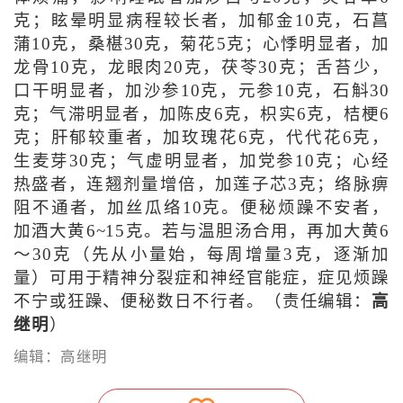
克；眩晕明显病程较长者，加郁金10克，石菖
蒲10克，桑椹30克，菊花5克；心悸明显者，加
龙骨10克，龙眼肉20克，茯苓30克；舌苔少，
口干明显者，加沙参10克，元参10克，石斛30
克；气滞明显者，加陈皮6克，枳实6克，桔梗6
克；肝郁较重者，加玫瑰花6克，代代花6克，
生麦芽30克；气虚明显者，加党参10克；心经
热盛者，连翘剂量增倍，加莲子芯3克；络脉痹
阻不通者，加丝瓜络10克。便秘烦躁不安者，
加酒大黄6~15克。若与温胆汤合用，再加大黄6
～30克（先从小量始，每周增量3克，逐渐加
量）可用于精神分裂症和神经官能症，症见烦躁
不宁或狂躁、便秘数日不行者。（责任编辑：
高
继明
）
编辑：高继明