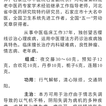
老中医药专家学术经验继承工作指导老师，河北
省中医药研究院特约研究员，石家庄市十大名中
医，全国卫生系统先进工作者，全国“五一”劳动
奖章获得者。
从事中医临床工作37年，独创望舌缨
线诊治心理疾病，运用中医理法方药诊治疾病独
具特色。临床擅长治疗内科疑难病，良性肿瘤、
情志病、老年病。
组成
：夜交藤30～60克，预知子12
克，合欢花10克，丹参10克，栀子6克，连翘10
克。
功用
：行气解郁，清心除烦，交通阴
阳。
主治
：本方可用于治疗由于情志失调
导致的以气机不畅，阴阳失调为病机的多种疾