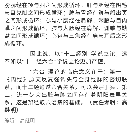
膀胱经在项与腘之间形成循环；肝与胆经在阴毛
与目兑眦之间形成循环；脾与胃经在髀与頞出页
之间形成循环；心与小肠经在肩解、渊腋与目内
眦之间形成循环；肺与大肠经在肩解、渊腋与缺
盆之间形成循环；心包与三焦经在肩与耳后之形
成循环。
因此说，以“十二经别”学说立论，远
不如以“十二经六合”学说立论更加严谨。
“六合”理论的临床意义在于：第一，
《内经》原文反复强调头与全身经脉的密切联
系，而十二经通过六合关系，可以会宗于头。第
二，进一步突出脏与腑之间存在着阴阳表里关
系，这是辨经取穴治病的基础。（责任编辑：
高
继明
）
编辑：高继明