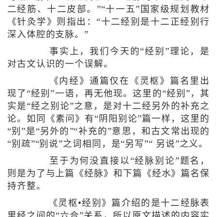
二经筋、十二皮部。”“十一五”国家级规划教材
《针灸学》则指出：“十二经别是十二正经别行
深入体腔的支脉。”
事实上，我们今天的“经别”理论，是
对古文认识的一个误解。
《内经》通篇仅在《灵枢》篇名里出
现了“经别”一语，再无他现。这里的“经别”，其
实是“经之别论”之意，是对十二经另外的补充之
论。如同《素问》有“阴阳别论”篇一样，这里的
“别”是“另外的”“补充的”意思，和古文常出现的
“别疏”“别说”之词相同，是“另写”“ 另说”之义。
至于为何没直接以“经脉别论”题名，
则是为了与上篇《经脉》和下篇《经水》篇名保
持齐整。
《灵枢•经别》篇介绍的是十二经脉表
里经之间的“六合”关系，所以原文描述的内容实