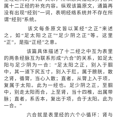
属十二正经的补充内容。纵观该篇原文，通篇再
没有出现“经别”一词，表明经络系统并不存在所
谓“经别”系统。
该文每条原文皆以某经“之正”来述
之，如“足太阳之正”“足少阴之正”等。这里
“正”，是指“正经”之意。
该篇具体描述了十二经之中互为表里
的两条经脉互为联系形成“六合”的关系，如足太
阳与足少阴为一合：“足太阳之正，别入于腘
中，其一道下尻五寸，别入于肛，属于膀胱，散
之肾，循膂，当心入散；直者，从膂上入于项，
复属于太阳。此为一经也。足少阴之正，至腘
中，别走太阳而合，上至肾，当十四椎，出属带
脉；直者，系舌本，复出于项，合于太阳。此为
一合。”
六合就是表里经的六个小循环：肾与