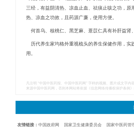
三经，有益阴清热、凉血止血、祛痰止咳之功，原
热、凉血之功效，且药源广廉，使用方便。
何首乌、核桃仁、黑芝麻、薏苡仁具有补肝益肾、
历代养生家均格外重视梳头的养生保健作用，实践
用。
凡注明 “中国中医药报、中国中医药网” 字样的视频、图片或文字内
来源中国中医药网，否则本网站将依据《信息网络传播权保护条例》
友情链接：
中国政府网
国家卫生健康委员会
国家中医药管