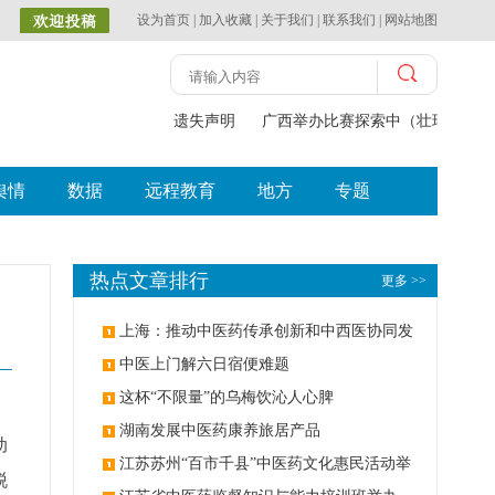
设为首页
|
加入收藏
|
关于我们
|
联系我们
|
网站地图
遗失声明
广西举办比赛探索中（壮瑶）药药
舆情
数据
远程教育
地方
专题
热点文章排行
更多 >>
上海：推动中医药传承创新和中西医协同发
展
中医上门解六日宿便难题
这杯“不限量”的乌梅饮沁人心脾
湖南发展中医药康养旅居产品
动
江苏苏州“百市千县”中医药文化惠民活动举
脱