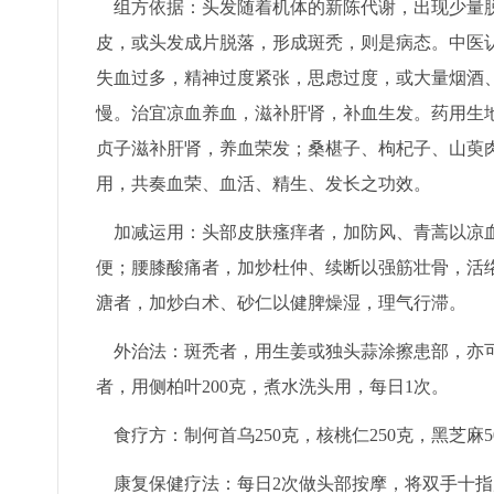
组方依据：头发随着机体的新陈代谢，出现少量脱
皮，或头发成片脱落，形成斑秃，则是病态。中医
失血过多，精神过度紧张，思虑过度，或大量烟酒
慢。治宜凉血养血，滋补肝肾，补血生发。药用生
贞子滋补肝肾，养血荣发；桑椹子、枸杞子、山萸
用，共奏血荣、血活、精生、发长之功效。
加减运用：头部皮肤瘙痒者，加防风、青蒿以凉血
便；腰膝酸痛者，加炒杜仲、续断以强筋壮骨，活
溏者，加炒白术、砂仁以健脾燥湿，理气行滞。
外治法：斑秃者，用生姜或独头蒜涂擦患部，亦可
者，用侧柏叶200克，煮水洗头用，每日1次。
食疗方：制何首乌250克，核桃仁250克，黑芝麻50
康复保健疗法：每日2次做头部按摩，将双手十指