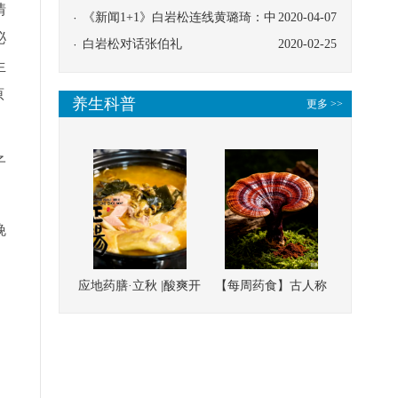
情
协同
《新闻1+1》白岩松连线黄璐琦：中
2020-04-07
泌
医救治的临床效果
白岩松对话张伯礼
2020-02-25
生
原
养生科普
更多 >>
子
晚
应地药膳·立秋 |酸爽开
【每周药食】古人称
胃，一口入魂！喝下
它为“仙草”，滋补强
这碗汤，滋阴润燥、
壮、培本固元
清热降火