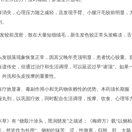
热痒消失，心理压力随之减轻，且发现手臂、小腿汗毛较前明显，
剂。
其头发较前茂密，散在大量短细绒毛，新生发色较正常头发略淡，舌
自述头发脱落现象恢复正常，因其父晚年秃顶明显，患者忧心较重。
遗传史，但通过治疗和生活调理，可以延迟过早“谢顶”。如果
、外洗和头皮按摩的重要性。
疗效显著、毒副作用小和无药物依赖性的优势。本药须长期服
服丸剂，以巩固疗效，同时配合生活调理，按摩、饮食、心理等
》有 “烧取汁涂头，黑润髭发”之描述；《梅师方》载“以侧柏
等，然皆作为外用”。侧柏叶味苦、涩，性微寒，归肺、肝、大肠