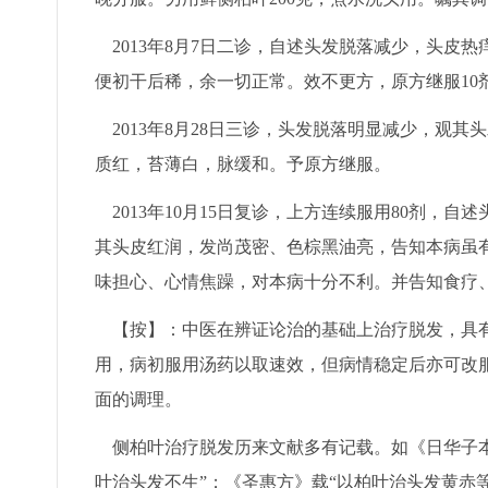
2013年8月7日二诊，自述头发脱落减少，头皮
便初干后稀，余一切正常。效不更方，原方继服10
2013年8月28日三诊，头发脱落明显减少，观
质红，苔薄白，脉缓和。予原方继服。
2013年10月15日复诊，上方连续服用80剂，
其头皮红润，发尚茂密、色棕黑油亮，告知本病虽有
味担心、心情焦躁，对本病十分不利。并告知食疗
【按】：中医在辨证论治的基础上治疗脱发，具有
用，病初服用汤药以取速效，但病情稳定后亦可改
面的调理。
侧柏叶治疗脱发历来文献多有记载。如《日华子本草
叶治头发不生”；《圣惠方》载“以柏叶治头发黄赤