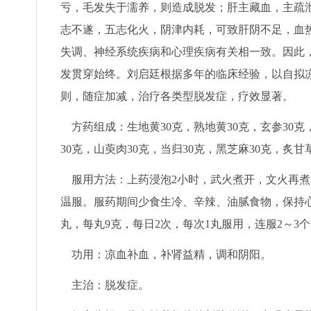
亏，毛发失于濡养，则造成脱发；肝主藏血，主疏
志不遂，五志化火，阴津内耗，可致肝阴不足，血
失调、神经系统疾病和心理疾病有关相一致。因此
发贯穿始终。刘启廷根据多年的临床经验，以自拟凉
则，随症加减，治疗各类型脱发症，疗效显著。
方药组成：生地黄30克，熟地黄30克，玄参30克，
30克，山萸肉30克，当归30克，黑芝麻30克，炙甘
服用方法：上药浸泡2小时，武火煮开，文火再煮3
温服。服药期间少食生冷、辛辣、油腻食物，保持
丸，每丸9克，每日2次，每次1丸服用，连服2～3
功用：凉血补血，补肾益精，调和阴阳。
主治：脱发症。