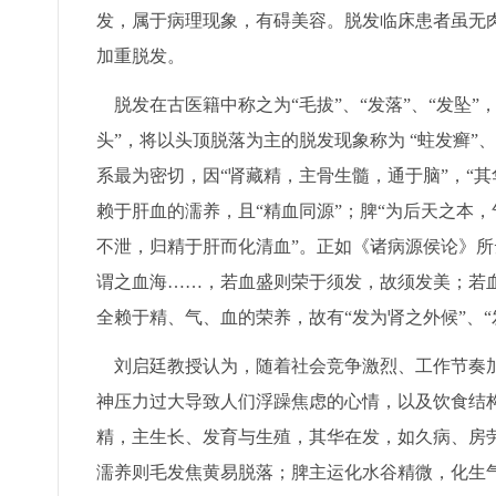
发，属于病理现象，有碍美容。脱发临床患者虽无
加重脱发。
脱发在古医籍中称之为“毛拔”、“发落”、“发坠”
头”，将以头顶脱落为主的脱发现象称为 “蛀发癣”
系最为密切，因“肾藏精，主骨生髓，通于脑”，“其
赖于肝血的濡养，且“精血同源”；脾“为后天之本，
不泄，归精于肝而化清血”。正如《诸病源侯论》所
谓之血海……，若血盛则荣于须发，故须发美；若
全赖于精、气、血的荣养，故有“发为肾之外候”、“
刘启廷教授认为，随着社会竞争激烈、工作节奏加
神压力过大导致人们浮躁焦虑的心情，以及饮食结
精，主生长、发育与生殖，其华在发，如久病、房
濡养则毛发焦黄易脱落；脾主运化水谷精微，化生