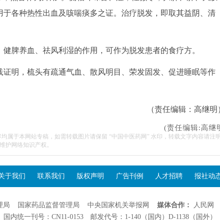
用于各种热性出血及咳喘痰多之证。治疗脱发，即取其益阴、清
健脾养血、祛风利湿的作用，可作为脱发患者的食疗方。
证明，梳头有疏通气血、散风明目、荣发固发、促进睡眠等作
（责任编辑：高继明
(责任编辑:高继
容均属于本网站专稿，如需转载图片请保留 “中国中医药网” 水印，转载文字内容请注
维护网络知识产权。
关于我们
联系我们
版权声明
广告刊例
人才招聘
报社动
理局
国家药品监督管理局
中央国家机关举报网
媒体合作：
人民网
国内统一刊号：CN11-0153 邮发代号：1-140（国内）D-1138（国外）