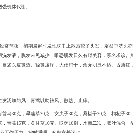
增强机体代谢。
经常熬夜，初期晨起时发现枕巾上散落较多头发，浴盆中洗头亦
用洗发液，脱发未见减少，唯恐脱发日久有碍美容，慕名求诊。
，自述头皮微热、轻微瘙痒，大便稍干，余无明显不适。舌质红
发汤加防风、青蒿以助祛风、散热、止痒。
首乌30克，旱莲草30克，女贞子30克，桑椹子30克，枸杞子30
5克，青蒿15克，炙甘草10克。取药10剂，水煎二次，取汁混合，
调节工作压力，按时睡眠，多做室外运动。