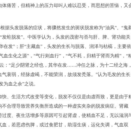
肉体痛苦，但精神上的压力却叫人难以忍受，而思想的苦恼，又
，根据头发脱落的症状，将骤然发生的斑状脱发称为“油风”、“鬼
、“发蛀脱发”。中医学认为，头发的茂密与否与肝、脾、肾功能关
华在发”；肝“主藏血”，头发的生长与脱落、润泽与枯槁，主要
气血生化之源”，“气行则血行”，“气不耗，归精于肾而为精”，“
云：“足少阴肾之经也，其华在发……冲任之脉，为十二经之海
血气衰弱，经脉虚竭，不能荣润，故须发秃落。”认为毛发的生长
发为血之余”之说。
快、生活方式改变等变化，脱发不仅仅是由虚而致，更是由于
构不合理导致营养失衡所造成的一种虚实夹杂的脱发病症。肾藏
劳过度、夜生活增多等原因可引起肾虚，使精血不足，无以滋润
气血，若思虑伤脾，或过食肥甘，助湿生痰，运化失调，气血双