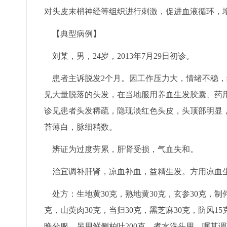
对头皮末梢神经等组织进行刺激，促进血液循环，
【典型病例】
刘某，男，24岁，2013年7月29日初诊。
患者主诉脱发2个月。因工作压力大，情绪不稳，
见大量脱落的头发，在当地服用养血生发胶囊、药
诊见患者头发稀疏，隐现淡红色头皮，头顶部明显
苔薄白，脉细稍数。
辨证为过度劳累，肝肾受损，气血失和。
治宜调补肝肾，凉血补血，益精生发。方用凉血生
处方：生地黄30克，熟地黄30克，玄参30克，制何
克，山萸肉30克，当归30克，黑芝麻30克，防风1
晚分服。另用鲜侧柏叶200克，煮水洗头用。嘱其