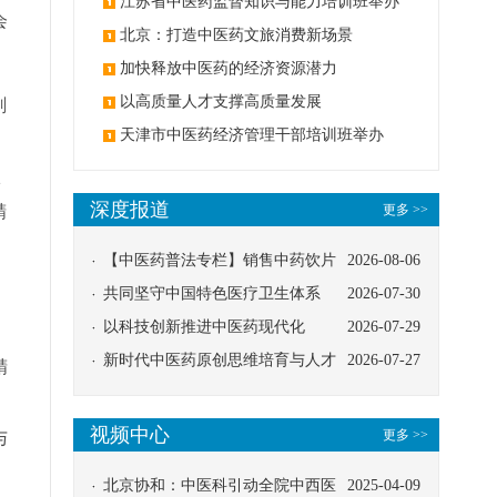
办
江苏省中医药监督知识与能力培训班举办
会
北京：打造中医药文旅消费新场景
加快释放中医药的经济资源潜力
以高质量人才支撑高质量发展
剃
天津市中医药经济管理干部培训班举办
依
深度报道
精
更多 >>
，
【中医药普法专栏】销售中药饮片
2026-08-06
应告知煎服方法及注意事项
共同坚守中国特色医疗卫生体系
2026-07-30
以科技创新推进中医药现代化
2026-07-29
新时代中医药原创思维培育与人才
2026-07-27
精
发展路径探索
视频中心
更多 >>
与
北京协和：中医科引动全院中西医
2025-04-09