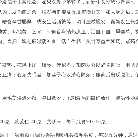
发属于正常现象。如果头发脱落较多，而新生头发稀少暴露头
认为，发为血之余，脱发与血虚及五脏虚损有关，如大病之后，
、嗜食辛甘肥厚，或夜生活频繁等，均可造成脱发，而新发生长
地黄、熟地黄、玄参、制何首乌清热凉血，活血补血；旱莲草、
肉、当归、黑芝麻滋阴补血，活血生精；炙甘草益气和药。诸药
散热，祛风止痒；肢冷、便秘者，加肉苁蓉以温肾助阳，润肠
络止痛；心烦失眠者，加莲子心以清心除烦；服药后出现腹胀、
用毛姜浸酒外擦，每日数次，以刺激局部微红效佳；脂溢性脱
0克，薏苡仁500克，共研末，每日服食50～60克。
展开，沿前额向后以指尖指腹梳头按摩头皮，每次五分钟，通过