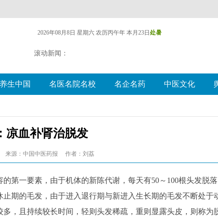
2026年08月8日 星期六
农历丙午年 本月23日
处暑
滚动新闻：
养生中国
名医名院名校
名企名药
中医文化
：凉血补肾治脱发
来源：中国中医药报
作者：刘荔
第一要素，由于机体的新陈代谢，每天有50～100根头发脱落
休止期的毛发，由于进入退行期与新进入生长期的毛发不断处于
较多，且持续较长时间，轻则头发稀疏，重则显露头皮，则称为