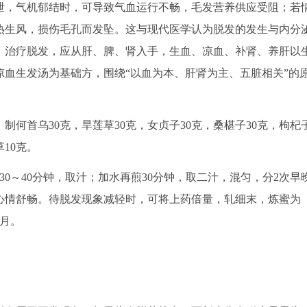
泄，气机郁结时，可导致气血运行不畅，毛发营养供应受阻；若
热生风，损伤毛孔而发坠。这与现代医学认为脱发的发生与内分
，治疗脱发，应从肝、脾、肾入手，生血、凉血、补肾、养肝以
血生发汤为基础方，围绕“以血为本、肝肾为主、五脏相关”的
制何首乌30克，旱莲草30克，女贞子30克，桑椹子30克，枸杞
草10克。
0～40分钟，取汁；加水再煎30分钟，取二汁，混匀，分2次早
心情舒畅。待脱发现象减轻时，可将上药倍量，轧细末，炼蜜为
个月。