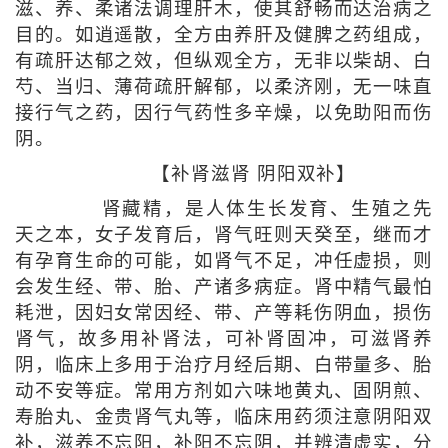
滋、养、柔诸法调理肝木，使其舒畅而达治病之
目的。如逍遥散，全方由养肝及健脾之药组成，
有疏肝达郁之效，但纵观全方，无非以柴胡、白
芍、当归、薄荷疏肝解郁，以柔济刚，无一味直
接行气之药，因行气药性多辛燥，以免助阳而伤
阴。
【补肾滋肾 阴阳双补】
肾藏精，是人体生长发育、生殖之先
天之本，女子发育后，肾气旺则天癸至，继而才
有孕育生命的可能，如肾气不足，冲任虚损，则
会发生经、带、胎、产诸多病症。肾中精气最怕
耗泄，因妇女常因经、带、产等耗伤阴血，损伤
肾气，故多用补肾法，可补肾固冲，可滋肾养
阴，临床上多用于治疗月经后期、白带量多、胎
动不安等症。常用方剂如六味地黄丸、固阴煎、
寿胎丸、金贵肾气丸等，临床用药须注意阴阳双
补，滋养不忘阳，补阳不忘阴，并辨清虚实，分