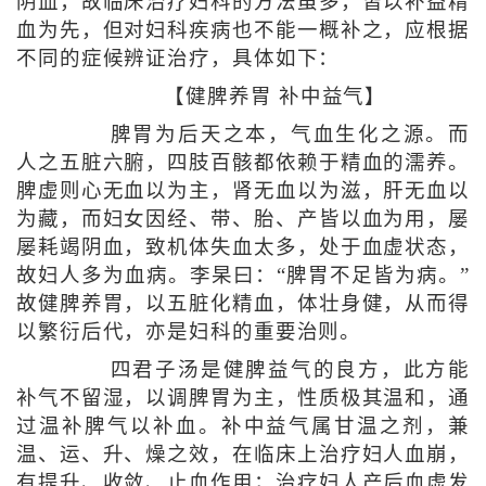
阴血，故临床治疗妇科的方法虽多，皆以补益精
血为先，但对妇科疾病也不能一概补之，应根据
不同的症候辨证治疗，具体如下：
【健脾养胃 补中益气】
脾胃为后天之本，气血生化之源。而
人之五脏六腑，四肢百骸都依赖于精血的濡养。
脾虚则心无血以为主，肾无血以为滋，肝无血以
为藏，而妇女因经、带、胎、产皆以血为用，屡
屡耗竭阴血，致机体失血太多，处于血虚状态，
故妇人多为血病。李杲曰：“脾胃不足皆为病。”
故健脾养胃，以五脏化精血，体壮身健，从而得
以繁衍后代，亦是妇科的重要治则。
四君子汤是健脾益气的良方，此方能
补气不留湿，以调脾胃为主，性质极其温和，通
过温补脾气以补血。补中益气属甘温之剂，兼
温、运、升、燥之效，在临床上治疗妇人血崩，
有提升、收敛、止血作用；治疗妇人产后血虚发