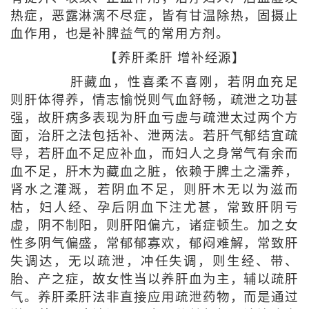
热症，恶露淋漓不尽症，皆有甘温除热，固摄止
血作用，也是补脾益气的常用方剂。
【养肝柔肝 增补经源】
肝藏血，性喜柔不喜刚，若阴血充足
则肝体得养，情志愉悦则气血舒畅，疏泄之功甚
强，故肝病多表现为肝血亏虚与疏泄太过两个方
面，治肝之法包括补、泄两法。若肝气郁结宜疏
导，若肝血不足应补血，而妇人之身常气有余而
血不足，肝木为藏血之脏，依赖于脾土之濡养，
肾水之灌溉，若阴血不足，则肝木无以为滋而
枯，妇人经、孕后阴血下注尤甚，常致肝阴亏
虚，阴不制阳，则肝阳偏亢，诸症顿生。加之女
性多阴气偏盛，常郁郁寡欢，郁闷难解，常致肝
失调达，无以疏泄，冲任失调，则生经、带、
胎、产之症，故女性当以养肝血为主，辅以疏肝
气。养肝柔肝法非直接应用疏泄药物，而是通过