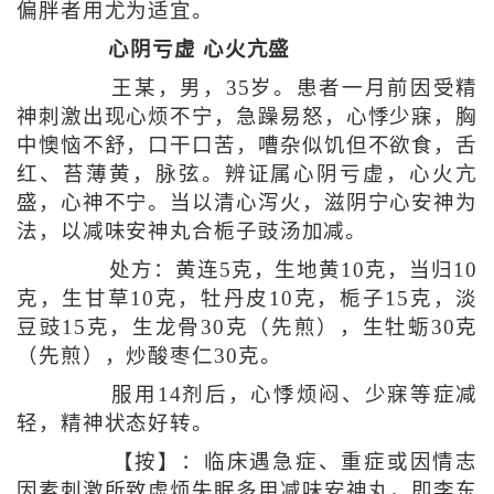
偏胖者用尤为适宜。
心阴亏虚 心火亢盛
王某，男，35岁。患者一月前因受精
神刺激出现心烦不宁，急躁易怒，心悸少寐，胸
中懊恼不舒，口干口苦，嘈杂似饥但不欲食，舌
红、苔薄黄，脉弦。辨证属心阴亏虚，心火亢
盛，心神不宁。当以清心泻火，滋阴宁心安神为
法，以减味安神丸合栀子豉汤加减。
处方：黄连5克，生地黄10克，当归10
克，生甘草10克，牡丹皮10克，栀子15克，淡
豆豉15克，生龙骨30克（先煎），生牡蛎30克
（先煎），炒酸枣仁30克。
服用14剂后，心悸烦闷、少寐等症减
轻，精神状态好转。
【按】：临床遇急症、重症或因情志
因素刺激所致虚烦失眠多用减味安神丸，即李东