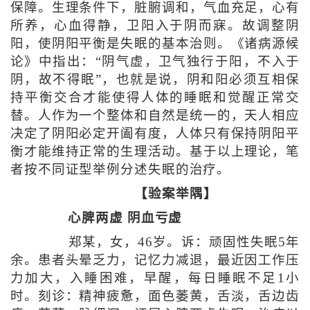
保障。生理条件下，脏腑调和，气血充足，心有
所养，心血得静，卫阳入于阴而寐。故调整阴
阳，使阴阳平衡是失眠的基本治则。《诸病源候
论》中指出：“阴气虚，卫气独行于阳，不入于
阴，故不得眠”，也就是说，阴和阳必须互相保
持平衡交合才能使得人体的睡眠和觉醒正常交
替。人作为一个整体和自然是统一的，天人相应
决定了阴阳必定开阖有度，人体只有保持阴阳平
衡才能维持正常的生理活动。基于以上理论，笔
者按不同证型举例分述失眠的治疗。
【验案举隅】
心脾两虚 阴血亏虚
郑某，女，46岁。诉：顽固性失眠5年
余。患者头晕乏力，记忆力减退，最近因工作压
力加大，入睡困难，早醒，每日睡眠不足1小
时。刻诊：精神疲惫，面色萎黄，舌淡，舌边齿