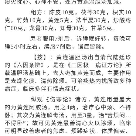
痰火扰心、心神不安，处方黄连温胆汤加减。
组方：陈皮10克，茯苓30克，枳实10
克，竹茹10克，黄连5克，法半夏30克，炒酸枣
仁60克，龙骨30克，知母30克，甘草5克。
患者服用7剂后，诉睡眠好转，每晚可
睡5小时左右，续服7剂后，诸症皆除。
【按】：黄连温胆汤出自清代陆廷珍
的《六因条辨》，是在《三因极一病证方论》所
载温胆汤基础上，去大枣加黄连而成，主要作用
是去燥化痰、清热除烦。可治痰热内扰所致多种
病症，临床多伴有情志症状。
纵观《伤寒论》诸方，黄连用量最大
的为黄连阿胶汤，用之4两，治疗心中烦、不得
卧；其次为黄连解毒汤，用至3量，治“苦烦闷…
不得卧”；故可见黄连最善清心火以除烦，临床
可明显改善患者的焦虑、烦躁症状。体质偏实、