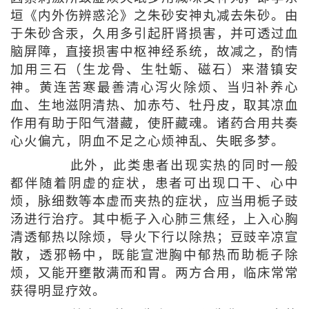
垣《内外伤辨惑沦》之朱砂安神丸减去朱砂。由
于朱砂含汞，久用多引起肝肾损害，并可透过血
脑屏障，直接损害中枢神经系统，故减之，酌情
加用三石（生龙骨、生牡蛎、磁石）来潜镇安
神。黄连苦寒最善清心泻火除烦、当归补养心
血、生地滋阴清热、加赤芍、牡丹皮，取其凉血
作用有助于阳气潜藏，使肝藏魂。诸药合用共奏
心火偏亢，阴血不足之心烦神乱、失眠多梦。
此外，此类患者出现实热的同时一般
都伴随着阴虚的症状，患者可出现口干、心中
烦，脉细数等本虚而夹热的症状，应当用栀子豉
汤进行治疗。其中栀子入心肺三焦经，上入心胸
清透郁热以除烦，导火下行以除热；豆豉辛凉宣
散，透邪畅中，既能宣泄胸中郁热而助栀子除
烦，又能开壅散满而和胃。两方合用，临床常常
获得明显疗效。