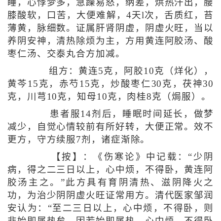
睡，心悸梦多，急躁易怒，纳差，烘热汗出，腰
膝酸软，口苦，大便难解，4天l次，舌质红，苔
薄黄，脉细数。证属肝肾阴虚，阴虚火旺，当以
养阴安神，清热除烦为主，方用黄连阿胶汤、酸
枣仁汤、交泰丸合方加减。
组方：黄连5克，阿胶10克（烊化），
黄芩15克，赤芍15克，炒酸枣仁30克，茯神30
克，川芎10克，知母10克，肉桂8克（焗服）。
患者服14剂后，睡眠时间延长，做梦
减少，自觉心情较前有所好转，大便正常。效不
更方，守方续服7剂，诸症渐除。
【按】：《伤寒论》中记载：“少阴
病，得之二三日以上，心中烦，不得卧，黄连阿
胶汤主之。”此方具有育阴清热、滋阴降火之
功，为治少阴阴虚火旺证常用方。清代医家邹润
安认为：“至二三日以上，心中烦，不得卧，则
非始即属热矣，因若始即属热，心中烦，不得卧