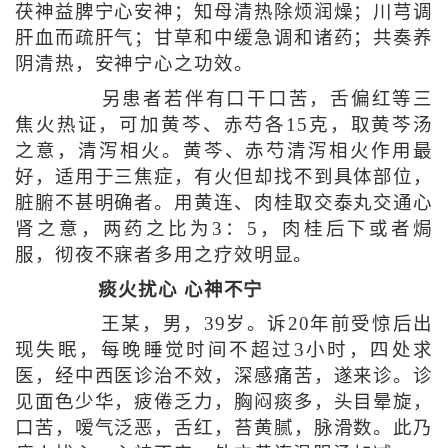
茯神益脾宁心安神；知母清热除烦润燥；川芎调
肝血而疏肝气；甘草和中缓急调和诸药；共奏养
阴清热，安神宁心之功效。
另患者若伴有口干口苦，舌偏红等三
焦火热证，可加黄芩、赤芍各15克，取黄芩汤
之意，清泻相火。黄芩、赤芍清泻相火作用最
好，适用于三焦症，有火但却找不到具体部位，
脏腑不甚明确者。用黄连、肉桂取交泰丸交通心
肾之意，两药之比为3：5，肉桂后下或者焗
服，彻夜不寐者多用之疗效明显。
痰火扰心 心神不宁
王某，男，39岁。诉20年前受惊后出
现失眠，每晚睡觉时间不超过3小时，四处求
医，经中西医诊治不效，深感痛苦，遂来诊。诊
见面色少华，疲倦乏力，胸闷痰多，头目晕旋，
口苦，嗳气泛恶，舌红，苔黄腻，脉滑数。此乃