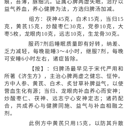
痕，苔薄，脉细沉。证属心脾两虚失眠，治疗以
益气养血，养心健脾为法，方选归脾汤加减。
组方：茯神45克，白术15克，当归15
克，黄芪15克，炒酸枣仁30克，党参10克，大
枣5枚，龙眼肉10克，远志10克，生龙骨30克。
服药7剂后睡眠质量即有好转，纳差、
乏力减轻，每晚能睡3～4小时，继服7剂，每晚
可安睡6小时左右，诸症皆除。
【按】：归脾汤最早见于宋代严用和
所著《济生方》，主治心脾两虚之健忘、怔忡。
方中人参、黄芪、白术、炙甘草补脾益气，以使
营血生化有源；当归、龙眼肉补血养心而安神；
炒酸枣仁、茯神、远志宁心安神定志；诸药配
合，共成养心与健脾同施、益气与补血相融之
剂。
此例方中黄芪只用15克，以防其升散