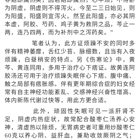
为阴虚，阴虚则不得泻火。今至二三日始见，则
为阳盛，阳盛则宜泻火。然至此阳盛，亦必其阴
本虚，阿胶、芍药、鸡子黄为救阴之品，芩止一
两，连乃四两，而为补剂中之泻药矣。”
笔者认为，此方证烦躁不安的同时多
伴有精神萎靡，舌红少苔、脉细数，且当有入夜
烦躁，白昼稍安的特点。另《伤寒论》中，黄
芩、黄连同用，多用于治疗心下痞证。故黄连阿
胶汤还可用于治疗烦躁失眠伴心下痞、腹中痛、
触之局部有痞胀感。伴有更年期综合症的妇女经
常有自主神经功能紊乱、交感神经兴奋性增高、
体内新陈代谢过快等，用此方更合适。
此外，顽固性失眠可见一派肝肾不
足，阴虚内热症状，故常配合酸枣仁汤养心安
神，清虚热以除烦，无胃病史者可重用炒酸枣仁
60克以养心阴、益肝血，兼助收敛厥阴之气；