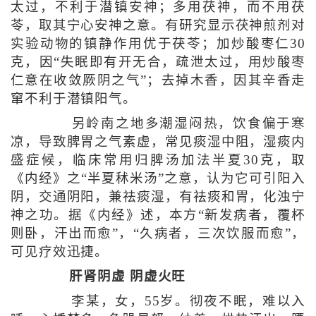
太过，不利于潜镇安神；多用茯神，而不用茯
苓，取其宁心安神之意。有研究显示茯神煎剂对
实验动物的镇静作用优于茯苓；加炒酸枣仁30
克，因“失眠即有开无合，疏泄太过，用炒酸枣
仁意在收敛厥阴之气”；去掉木香，因其辛香走
窜不利于潜镇阳气。
另岭南之地多潮湿闷热，饮食偏于寒
凉，导致脾胃之气素虚，常见痰湿中阻，湿痰内
盛症候，临床常用归脾汤加法半夏30克，取
《内经》之“半夏秫米汤”之意，认为它可引阳入
阴，交通阴阳，兼祛痰湿，有祛痰和胃，化浊宁
神之功。据《内经》述，本方“新发病者，覆杯
则卧，汗出而愈”，“久病者，三次饮服而愈”，
可见疗效迅捷。
肝肾阴虚 阴虚火旺
李某，女，55岁。彻夜不眠，难以入