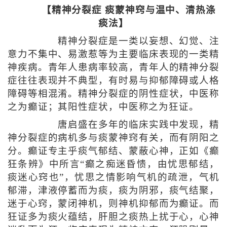
【精神分裂症 痰蒙神窍与温中、清热涤
痰法】
精神分裂症是一类以妄想、幻觉、注
意力不集中、易激惹等为主要临床表现的一类精
神疾病。青年人患病率较高，青年人的精神分裂
症往往表现并不典型，有时易与抑郁障碍或人格
障碍等相混淆。精神分裂症的阴性症状，中医称
之为癫证；其阳性症状，中医称之为狂证。
唐启盛在多年的临床实践中发现，精
神分裂症的病机多与痰蒙神窍有关，而有阴阳之
分。癫证专主乎痰气郁结、蒙蔽心神，正如《癫
狂条辨》中所言“癫之痴迷昏愦，由忧思郁结，
痰迷心窍也”，忧思之情影响气机的疏泄，气机
郁滞，津液停蓄而为痰，痰为阴邪，痰气结聚，
迷于心窍，蒙闭神机，则神机抑郁而为癫证。而
狂证多为痰火蕴结，肝胆之痰热上扰于心，心神