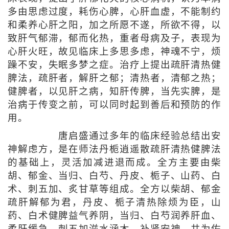
多由思虑过度，耗伤心脾，心肝血虚，不能制约
和柔养心肝之阳，加之所愿不遂，所欲不得，以
致肝气郁滞，郁而化热，重者母病及子，表现为
心肝火旺，故见临床上多思多虑，神魂不宁，烦
躁不安，失眠多梦之症。治疗上提出疏肝清热健
脾法，疏肝者，解肝之郁；清热者，清郁之热；
健脾者，以见肝之病，知肝传脾，当先实脾，是
治病于传变之前，可以同时起到善后和预防的作
用。
唐启盛通过多年的临床经验总结出安
神解虑方，是在师法丹栀逍遥散疏肝清热健脾法
的基础上，灵活加减进退而成。全方主要由柴
胡、郁金、当归、白芍、丹皮、栀子、山药、白
术、刺五加、炙甘草等组成。全方以柴胡、郁金
疏肝解郁为君，丹皮、栀子清热除烦为臣，山
药、白术健脾益气养阴，当归、白芍润养肝血、
柔肝缓急，刺五加滋水涵木、补肾安神，共为佐