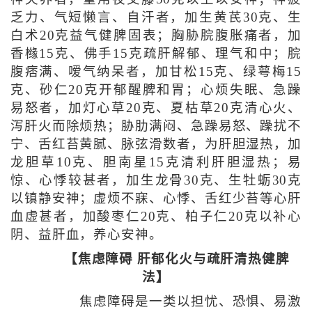
乏力、气短懒言、自汗者，加生黄芪30克、生
白术20克益气健脾固表；胸胁脘腹胀痛者，加
香橼15克、佛手15克疏肝解郁、理气和中；脘
腹痞满、嗳气纳呆者，加甘松15克、绿萼梅15
克、砂仁20克开郁醒脾和胃；心烦失眠、急躁
易怒者，加灯心草20克、夏枯草20克清心火、
泻肝火而除烦热；胁肋满闷、急躁易怒、躁扰不
宁、舌红苔黄腻、脉弦滑数者，为肝胆湿热，加
龙胆草10克、胆南星15克清利肝胆湿热；易
惊、心悸较甚者，加生龙骨30克、生牡蛎30克
以镇静安神；虚烦不寐、心悸、舌红少苔等心肝
血虚甚者，加酸枣仁20克、柏子仁20克以补心
阴、益肝血，养心安神。
【焦虑障碍 肝郁化火与疏肝清热健脾
法】
焦虑障碍是一类以担忧、恐惧、易激