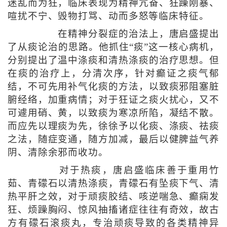
迷乱而为狂，临床表现为精神亢奋、狂躁刚暴、
喧扰不宁、毁物打骂、动而多怒等临床特征。
在精神分裂症的治法上，唐启盛提出
了从痰论治的思路。他抓住“痰”这一核心病机，
分别提出了温中涤痰和清热涤痰的治疗思想。但
在痰的治疗上，分清次序，针对癫证之痰气郁
结，不可先用补气化痰的方法，以致痰邪阻塞脏
腑经络，加重病情；对于狂证之痰火扰心，又不
可遽用硝、黄，以致痰为寒凉所陷，凝结不散。
而应先以理痰为先，徐徐予以化痰、涤痰、祛痰
之法，随症变通，随方加减，最后以健脾益气养
阴、清除余邪而收功。
对于热痰，唐启盛临床善于重用竹
茹、青礞石以清热涤痰，青礞石有坠痰下气、清
热平肝之效，对于顽痰胶结、咳逆喘急、癫痫发
狂、烦躁胸闷、惊风抽搐诸症往往有奇效，故古
方有礞石滚痰丸，专治顽痰导致的各类精神异