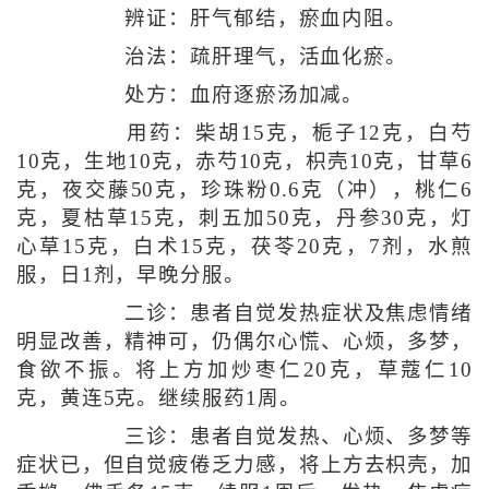
辨证：肝气郁结，瘀血内阻。
治法：疏肝理气，活血化瘀。
处方：血府逐瘀汤加减。
用药：柴胡15克，栀子12克，白芍
10克，生地10克，赤芍10克，枳壳10克，甘草6
克，夜交藤50克，珍珠粉0.6克（冲），桃仁6
克，夏枯草15克，刺五加50克，丹参30克，灯
心草15克，白术15克，茯苓20克，7剂，水煎
服，日1剂，早晚分服。
二诊：患者自觉发热症状及焦虑情绪
明显改善，精神可，仍偶尔心慌、心烦，多梦，
食欲不振。将上方加炒枣仁20克，草蔻仁10
克，黄连5克。继续服药1周。
三诊：患者自觉发热、心烦、多梦等
症状已，但自觉疲倦乏力感，将上方去枳壳，加