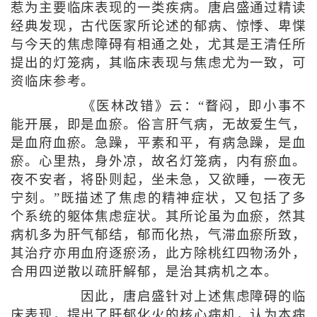
惹为主要临床表现的一类疾病。唐启盛通过精读
经典发现，古代医家所论述的郁病、惊悸、卑惵
与今天的焦虑障碍有相通之处，尤其是王清任所
提出的灯笼病，其临床表现与焦虑尤为一致，可
资临床参考。
《医林改错》云：“瞀闷，即小事不
能开展，即是血瘀。俗言肝气病，无故爱生气，
是血府血瘀。急躁，平素和平，有病急躁，是血
瘀。心里热，身外凉，故名灯笼病，内有瘀血。
夜不安者，将卧则起，坐未急，又欲睡，一夜无
宁刻。”既描述了焦虑的精神症状，又包括了多
个系统的躯体焦虑症状。其所论虽为血瘀，然其
病机多为肝气郁结，郁而化热，气滞血瘀所致，
其治疗亦用血府逐瘀汤，此方除桃红四物汤外，
合用四逆散以疏肝解郁，是治其病机之本。
因此，唐启盛针对上述焦虑障碍的临
床表现，提出了肝郁化火的核心病机，认为本病