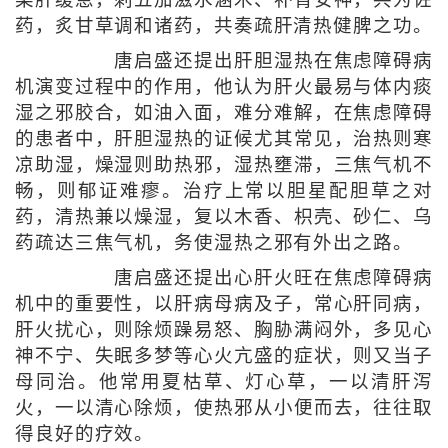
药，炙甘草调和诸药，共奏疏肝清热健脾之功。
唐启盛还提出肝胆湿热在焦虑障碍病
机演变过程中的作用，他认为肝火最易与体内痰
湿之邪胶合，如油入面，难分难解，在焦虑障碍
的患者中，肝胆湿热的证候尤其常见，治热则寒
凉助湿，燥湿则助热邪，湿热壅滞，三焦气机不
畅，则郁证难瘳。治疗上常以胆星配胆草之对
药，清热兼以燥湿，复以木香、枳壳、砂仁、乌
药疏达三焦气机，务使湿热之邪有外出之路。
唐启盛还提出心肝火旺在焦虑障碍病
机中的重要性，以肝病母病及子，常心肝同病，
肝火扰心，则除烦躁易怒、胸胁满闷外，多见心
神不宁、失眠多梦等心火亢盛的症状，则又当子
母同治。他常用夏枯草、灯心草，一以清肝泻
火，一以清心除烦，使热邪从小便而去，往往取
得良好的疗效。