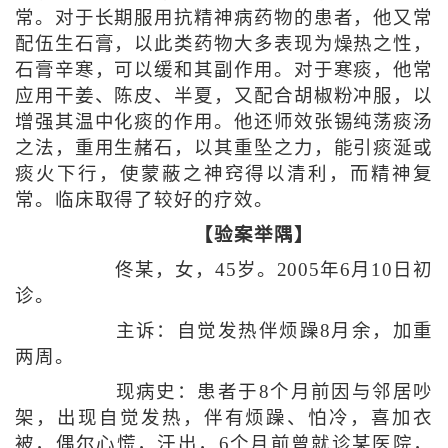
常。对于长期服用抗精神病药物的患者，他又常
配伍生石膏，以此类药物大多表现为燥热之性，
石膏辛寒，可以缓和其副作用。对于寒痰，他常
应用干姜、陈皮、半夏，又配合胡椒粉冲服，以
增强其温中化痰的作用。他还师效张锡纯荡痰汤
之法，重用生赭石，以其重坠之力，能引痰涎或
痰火下行，使蒙蔽之神窍得以清利，而精神复
常。临床取得了较好的疗效。
【验案举隅】
佟某，女，45岁。2005年6月10日初
诊。
主诉：自觉发热伴烦躁8月余，加重
两周。
现病史：患者于8个月前因与邻居吵
架，出现自觉发热，伴有烦躁、怕冷，喜加衣
被，偶尔心慌，汗出，6个月前曾就诊某医院，