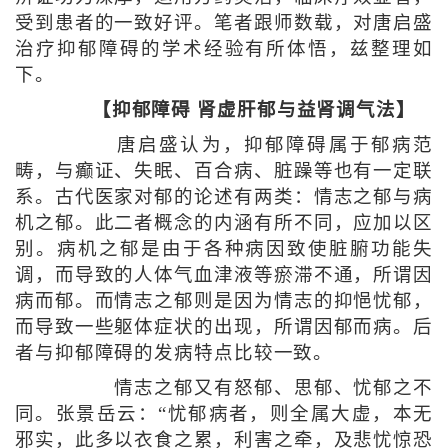
受到患者的一致好评。笔者跟师数载，对唐启盛
治疗抑郁障碍的学术经验有所体悟，兹整理如
下。
【抑郁障碍 肾虚肝郁与益肾调气法】
唐启盛认为，抑郁障碍属于郁病范
畴，与癫证、失眠、百合病、脏躁等也有一定联
系。古代医家对郁的论述有两类：情志之郁与病
机之郁。此二者概念的内涵有所不同，应加以区
别。病机之郁是由于各种病因致使脏腑功能失
调，而导致的人体气血津液等瘀滞不通，所谓因
病而郁。而情志之郁则是因为情志的抑悒忧郁，
而导致一些躯体症状的出现，所谓因郁而病。后
者与抑郁障碍的发病特点比较一致。
情志之郁又有怒郁、思郁、忧郁之不
同。张景岳云：“忧郁病者，则全属大虚，本无
邪实，此多以衣食之累，利害之牵，及悲忧惊恐