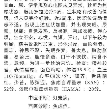
查血、尿、便常规及心电图未见异常，诊断为焦
虑状态，服用罗拉治疗2周，症状略有改善而停
药，但未见完全好转。近2周来，因职位调动情
志不遂，出现上述症状加重，并出现失眠、尿
频。现症：自觉发热，反畏寒，喜加衣被，伴心
烦，坐立不安，心慌，气短，汗出，以下午较为
明显，遇事紧张时加重，形体消瘦，面色晦暗，
善忘，神思不聚，失眠多梦，善太息，胁肋胀
痛，易紧张，胆怯多疑，口干不欲饮，纳食不
馨，尿频。为进一步诊治来诊。检查：精神较
差，表情焦虑，面色晦暗，体温36.5℃，血压
110/70mmHg，心率69次/分，律齐，舌质暗
红，少苔，脉弦涩。焦虑自评量表（SAS）：
52分，汉密尔顿焦虑量表（HAMA）：20分。
中医诊断：灯笼病。
西医诊断：焦虑症。