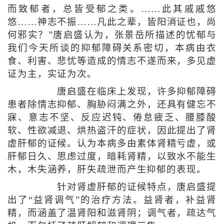
而致郁者，总皆受郁之类。……此其戚戚悠
悠……神志不振……凡此之辈，皆阳消证也，尚
何邪实？”唐启盛认为，张景岳所描述的忧郁与
我们今天所谈的抑郁障碍关系密切，本病由衣
食、利害、悲忧等造成的情志不遂而来，多见虚
证为主，实证为次。
唐启盛在临床上发现，许多抑郁障碍
患者除情志抑郁、胸胁闷满之外，还具有健忘不
寐、意志不坚、反应迟钝、倦怠疲乏、腰膝酸
软、性欲减退、烘热盗汗的症状，因此提出了肾
虚肝郁的证候。认为本病多由素体肾精亏虚，或
肝郁日久、思虑过度，暗耗肾精，以致水不能生
木，木失涵养，肝失疏泄而产生抑郁的表现。
针对肾虚肝郁的证候特点，唐启盛提
出了“益肾调气”的治疗方法。益肾者，补益肾
精，而涵盖了温肾阳和滋肾阴；调气者，疏达气