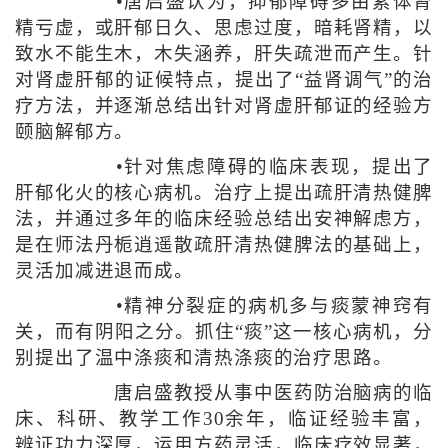
•唐启盛认为，抑郁障碍多由素体肾
精亏虚，或肝郁日久、思虑过度，暗耗肾精，以
致水不能生木，木失涵养，肝失疏泄而产生。针
对肾虚肝郁的证候特点，提出了“益肾调气”的治
疗方法，并逐渐总结出针对肾虚肝郁证的经验方
颐脑解郁方。
•针对焦虑障碍的临床表现，提出了
肝郁化火的核心病机。治疗上提出疏肝清热健脾
法，并通过多年的临床经验总结出安神解虑方，
是在师法丹栀逍遥散疏肝清热健脾法的基础上，
灵活加减进退而成。
•精神分裂症的病机多与痰蒙神窍有
关，而有阴阳之分。抓住“痰”这一核心病机，分
别提出了温中涤痰和清热涤痰的治疗思路。
唐启盛教授从事中医药防治脑病的临
床、科研、教学工作30余年，临证经验丰富，
辨证功力深厚，运用方药灵活，临床疗效显著，