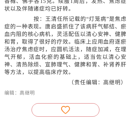
香橼、佛手各15克。续服1周后，发热、焦虑症
状以及伴随诸症均已好转。
按：王清任所记载的“灯笼病”是焦虑
症的一种表现。唐启盛抓住了该病肝气郁结、瘀
血内阻的核心病机，灵活配伍以清心安神、健脾
和胃，取得了很好的疗效。临床上应用血府逐瘀
汤治疗焦虑症时，应圆机活法，随症加减，在理
气开郁，活血化瘀的基础上，适当佐以清心安
神、清热除烦、宣肺理气、健脾和胃、补肾养肝
等方法，以提高临床疗效。
（责任编辑：高继明）
编辑：高继明