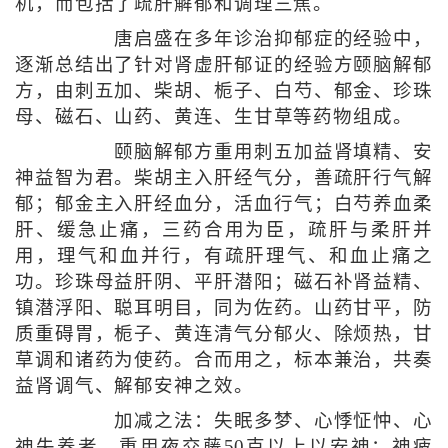
机，而包括了疏肝解郁和调理三焦。
唐启盛在多年诊治抑郁症的经验中，
逐渐总结出了针对肾虚肝郁证的经验方颐脑解郁
方，由刺五加、柴胡、栀子、白芍、郁金、珍珠
母、磁石、山药、黄连、生甘草等药物组成。
颐脑解郁方重用刺五加益肾填精、安
神益智为君。柴胡主入肝经气分，善疏肝行气解
郁；郁金主入肝经血分，活血行气；白芍养血柔
肝、缓急止痛，三药合用为臣，疏肝与柔肝并
用，理气和血并行，有疏肝理气、和血止痛之
功。珍珠母益肝阴、平肝潜阳；磁石补肾益精、
镇潜浮阳、聪耳明目，同为佐药。山药甘平，防
质重碍胃，栀子、黄连清气分郁火、除烦热，甘
草调和诸药为使药。合而用之，标本兼治，共奏
益肾调气、解郁安神之效。
加减之法：失眠多梦、心悸怔忡、心
神失养者，重用夜交藤50克以上以安神；神疲