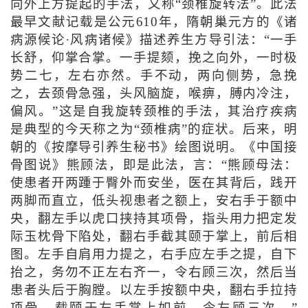
向外上方提起的手法，又称“颈椎旋转法”。此法
最早文献记载是公元610年，隋朝巢元方的《诸
病源候论·风病诸候》描述养生方导引法：“一手
长舒，仰掌合掌。一手提颏，挽之向外，一时极
势二七，左右亦然。手不动，两向侧势，急挽
之，去颈骨急强，头风脑旋，喉痹，膊内冷注，
偏风。”这是自我旋转颈椎的手法，其治疗疾病
是典型的今天称之为“颈椎病”的症状。后来，明
朝的《按摩导引养生秘书》绘图说明。《中国接
骨图说》熊顾法，即是此法，言：“熊顾母法：
使患者开两踵于臀外而安坐，医在其背后，践开
两脚而直立，低头视患者之额上，安右手于额中
央，翻左手以虎口挟持其项骨，指头用力把定发
际玉枕骨下陷处，翻右手截其颐于掌上，前后相
图。左手自肩用力提之，右手应左手之提，自下
抬之，务勿不正左右齐一，令右顾三次，然后当
患者头后于胸膛。以左手按额中央，翻右手拉持