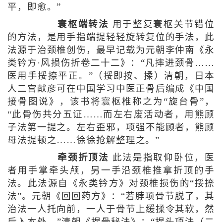
平，即愈。”
寰枢端转法
用于整复寰枢关节错位
的方法，是用手指端提轻轻旋转复位的手法，此
法源于治颈椎创伤，最早记载为元朝李仲南《永
类钤方·风损伤折卷二十二》：“凡摔进颈骨……
医用手挼捺平正。”（挼即按、揉）清朝，日本
人二宫献彦可在中国学习中医正骨后编成《中国
接骨图说》，该书将寰枢椎称之为“旋台骨”，
“此骨伤共分五证……而左右废活动者，用熊顾
子法第一提之。左右歪邪，项强不能顾者，熊顾
母法提顿之……徐徐抢解整理之。”
牵颈折顶法
此法是指取仰卧位，医
者用手掌牵头颅，另一手沿颈椎推拿折顶的手
法。此法源自《永类钤方》对颈椎损伤的“挼捺
法”。元朝《回回药方》：“若脖项骨节脱了，其
治法一人托向前，一人于骨节上缓揉令其软，然