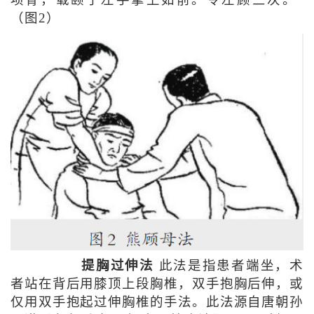
项骨，载颐于左手掌上如前。令左顾三次。”
（图2）
提胸过伸法
此法是指患者端坐，术
者站在背后用膝顶上段胸椎，双手抱胸后伸，或
仅用双手抱起过伸胸椎的手法。此法源自唐朝孙