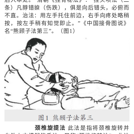
后入本处。”清朝《捏骨秘法》：“捏头项法（二
条）凡脖错捩（伤跌），俱是向后错头，必俯而
不直。治法：用左手托住前边，右手向疼处略稍
按，按左手稍有知觉即止。”《中国接骨图说》
名“熊顾子法第三”。（图1）
颈椎旋提法
此法是指将颈椎旋转并