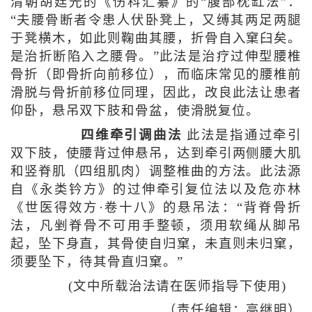
清朝胡廷光的《伤科汇纂》的“腹部枕缸法”：
“夫腰骨断者令患人伏卧凳上，又缚其两足两腿
于凳横木，如此则鞠曲其腰，折骨自入窠臼矣。
是治折断陷入之腰骨。”此法是治疗过伸型腰椎
骨折（即骨折向前移位），而临床常见的腰椎前
滑脱与骨折前移位同理，因此，改良此法让患者
仰卧，悬吊双下肢和骨盆，使滑脱复位。
四维牵引调曲法
此法是指通过牵引
双下肢，使腰背过伸悬吊，达到牵引两侧腰大肌
和竖脊肌（四组肌肉）调整椎曲的方法。此法源
自《永类钤方》的过伸牵引复位法以及危亦林
《世医得效方·卷十八》的悬吊法：“背脊骨折
法，凡剉脊骨不可用手整顿，须用软绳从脚吊
起，坠下身直，其骨使自归窠，未直则未归窠，
须要坠下，待其骨直归窠。”
(文中所载治法请在医师指导下使用)
（责任编辑：高继明）