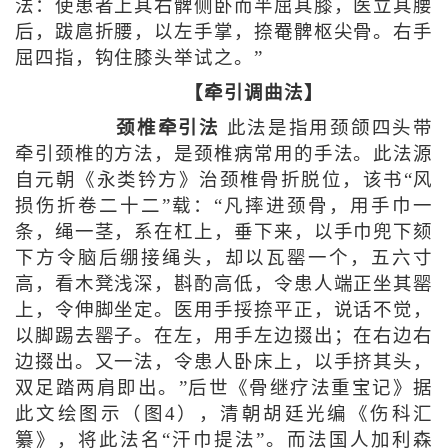
法：使患者上其右髀侧卧而半屈其膝，医立其腰
后，跋扈折腰，以左手掌，捺罨髀枢尖骨。右手
屈四指，钩住膝头举试之。”
【牵引调曲法】
颈椎牵引法
此法是指用颈颌四头带
牵引颈椎的方法，是颈椎病常用的手法。此法源
自元朝《永类钤方》治颈椎骨折脱位，该书“风
损伤折卷二十二”载：“凡摔进颈骨，用手巾一
条，绳一茎，系在杠上，垂下来，以手巾兜下颏
下方令脑后绷接绳头，却以瓦罂一个，五六寸
高，看木凳浅深，斟酌高低，令患人端正坐其罂
上，令伸脚坐定。医用手挼捺平正，说话不觉，
以脚踢去罂子。在左，用手左边掇出；在右边右
边掇出。又一法，令患人卧床上，以手挤其头，
双足踏两肩即出。”后世《骨继疗法重宝记》据
此文绘图示（图4），清朝胡廷光编《伤科汇
纂》，将此法名“汗巾提法”。而法国人加利森