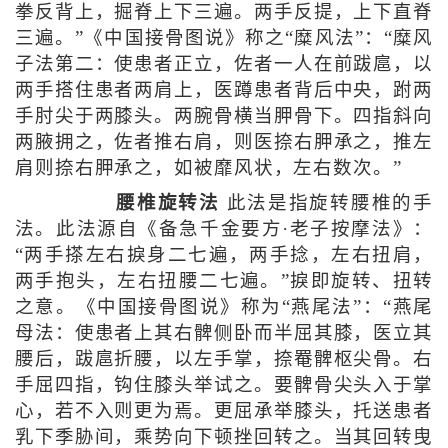
拳反背上，掘脊上下三遍。两手反提，上下直脊
三遍。”《中国接骨图说》称之“糜风法”：“糜风
子法第二：使患者正立，佐者一人在前跋扈，以
两手搭住患者两肩上，医蹲患者背后中央，跗两
手肘尖于两膝头。两腕骨横当胛骨下。四指斜向
两腋拥之，佐者推右肩，则医捺右胛承之，推左
肩则捺右胛承之，如被靡风状，左右数次。”
腰椎旋转法
此法是指旋转腰椎的手
法。此法源自《备急千金要方·老子按摩法》：
“两手搽左右捩身二七遍，两手捻，左右扭肩，
两手抱头，左右扭腰二七遍。”捩即旋转、扭转
之意。《中国接骨图说》称为“燕尾法”：“燕尾
母法：使患者上其右髀侧卧而半屈其膝，医立其
腰后，跋扈折腰，以左手掌，捺罨髀枢尖骨。右
手屈四指，钩住膝头举试之。要髀骨尖头入于掌
心，若不入则更为焉。更屈承举膝头，托送患者
乳下季胁间，乘势向下顿挫回转之。当其回转曳