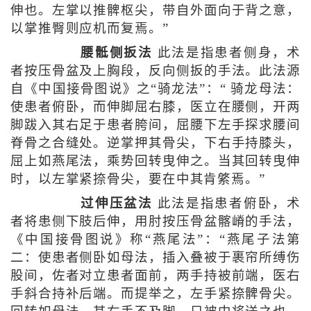
伸也。左掌以推髀枢尖，带自外面向于背之意，
以掌推臀则应机而复焉。”
腰骶侧扳法
此法是指患者侧身，术
者按压骨盆及上胸段，反向侧扳的手法。此法源
自《中国接骨图说》之“骑龙法”：“ 骑龙母法：
使患者俯卧，而伸脚屈右膝，医立在腰侧，开两
脚跋入其右足于患者胯间，屈腰下左手探求腰间
脊骨之合缝处。逆掌押其骨尖，下右手持膝头，
屈上如燕尾法，乘势回转曳伸之。当其回转曳伸
时，以左掌紧捺骨尖，要在中其肯綮焉。”
过伸压盆法
此法是指患者俯卧，术
者将患侧下肢后伸，用肘按压骨盆髂嵴的手法，
《中国接骨图说》称“燕尾法”：“燕尾子法第
二：使患者侧卧如母法，插入叠被于裹帘所缚伤
股间，佐者对立患者面前，两手持被前端，医右
手斜合持补后端。而提举之，左手紧捺髀骨尖。