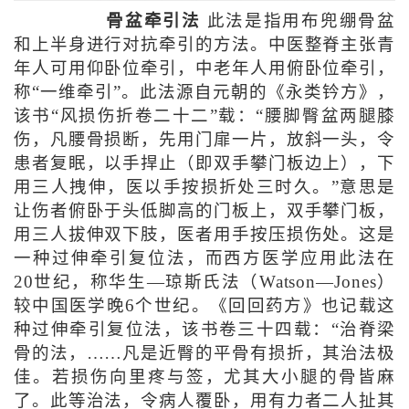
骨盆牵引法
此法是指用布兜绷骨盆
和上半身进行对抗牵引的方法。中医整脊主张青
年人可用仰卧位牵引，中老年人用俯卧位牵引，
称“一维牵引”。此法源自元朝的《永类钤方》，
该书“风损伤折卷二十二”载：“腰脚臀盆两腿膝
伤，凡腰骨损断，先用门扉一片，放斜一头，令
患者复眠，以手捍止（即双手攀门板边上），下
用三人拽伸，医以手按损折处三时久。”意思是
让伤者俯卧于头低脚高的门板上，双手攀门板，
用三人拔伸双下肢，医者用手按压损伤处。这是
一种过伸牵引复位法，而西方医学应用此法在
20世纪，称华生—琼斯氏法（Watson—Jones）
较中国医学晚6个世纪。《回回药方》也记载这
种过伸牵引复位法，该书卷三十四载：“治脊梁
骨的法，……凡是近臀的平骨有损折，其治法极
佳。若损伤向里疼与签，尤其大小腿的骨皆麻
了。此等治法，令病人覆卧，用有力者二人扯其