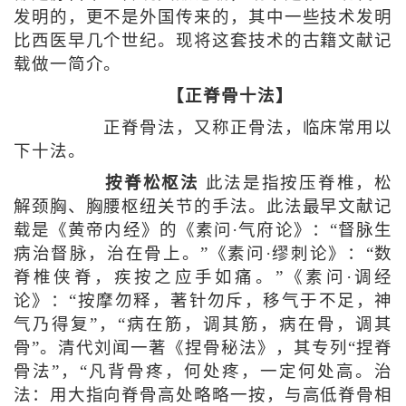
发明的，更不是外国传来的，其中一些技术发明
比西医早几个世纪。现将这套技术的古籍文献记
载做一简介。
【正脊骨十法】
正脊骨法，又称正骨法，临床常用以
下十法。
按脊松枢法
此法是指按压脊椎，松
解颈胸、胸腰枢纽关节的手法。此法最早文献记
载是《黄帝内经》的《素问·气府论》：“督脉生
病治督脉，治在骨上。”《素问·缪刺论》：“数
脊椎侠脊，疾按之应手如痛。”《素问·调经
论》：“按摩勿释，著针勿斥，移气于不足，神
气乃得复”，“病在筋，调其筋，病在骨，调其
骨”。清代刘闻一著《捏骨秘法》，其专列“捏脊
骨法”，“凡背骨疼，何处疼，一定何处高。治
法：用大指向脊骨高处略略一按，与高低脊骨相