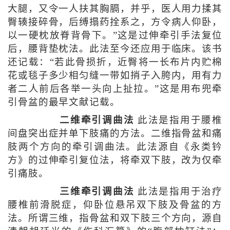
大腿，又令一人扶其胸膈，并乎，医人用力揉其
臀辏接碎骨，后缚搨药拴系之，方令病人仰卧，
以一硬枕放脊背骨下。”这是过伸牵引手法复位
后，腰背垫枕法。此法至今还应用于临床。该书
还记载：“若此骨损折，近臀将一长布片内贮棉
花或毯子多少相匀缝一带如捎子入胯内，用有力
者二人前后各举一头向上扯拉。”这是用布兜牵
引骨盆的最早文献记载。
二维牵引调曲法
此法是指用于腰椎
间盘突出症并单下肢痛的方法。二维指骨盆和痛
肢两个方向的牵引调曲法。此法源自《永类钤
方》的过伸牵引复位法，将牵双下肢，改为仅牵
引痛肢。
三维牵引调曲法
此法是指用于治疗
腰椎前滑脱症，仰卧位悬吊双下肢及骨盆的方
法。所谓三维，指骨盆和双下肢三个方向，源自