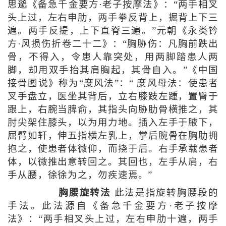
思邈《备急千金要方·老子按摩法》：“两手相叉
头上过，左右申肋，两手拳反背上，掘背上下三
遍。两手反提，上下直脊三遍。”元朝《永类钤
方·风损伤折卷二十二》：“胸胁伤：凡胸前跌出
骨，不得入，令患人靠突处，用两脚踏患人两
脚，却用双手抬其肩胸起，其骨自入。”《中国
接骨图说》称为“糜风法”：“ 糜风母法：使患者
叉手盘立，医坐其背后，立右膝跂左踵，置臀于
跟上，右腕当脾俞，其指头向胁肋骨横推之，其
肘尖架住膝头，以为用力地。插入左手于腋下，
屈臂如轩，伸五指横左乳上，掌后腕骨在胸肋拥
抱之，使患者体微仰，而挠于后。右手承载患者
体，以微推出意转回之。其回也，左手从肩，右
手从腰，徐徐为之，勿疾速焉。”
胸腰旋转法
此法是指旋转胸腰段的
手法。此法源自《备急千金要方·老子按摩
法》：“两手相叉头上过，左右申肋十遍，两手