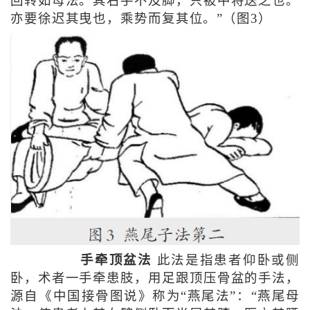
回转如母法。其右手不及脚，只被中将送之也。
亦要徐迟其曳也，乘势而复其位。”（图3）
手牵顶盆法
此法是指患者仰卧或侧
卧，术者一手牵患肢，用足跟顶压骨盆的手法，
源自《中国接骨图说》称为“燕尾法”：“燕尾母