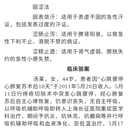
固涩法
固表敛汗：适用于表虚不固的急性汗
证，包括发表过度的汗证。
涩肠止泻：适用于脾肾阳衰，以致急
性下利不止、滑脱不禁的病证。
涩精止遗：适用于肾气虚弱、膀胱失
约的急性小便失禁。
临床验案
汤某，女，44岁。患者因“心跳骤停
心肺复苏术后10天”于2011年5月20日收入。5月
11日行痔疮切除术中突发心跳骤停，经心肺复
苏后自主心律恢复，仍意识丧失，无自主呼吸，
以呼吸机辅助呼吸即转入上海长征医院重症医学
科治疗，期间予抗炎、抗休克、抗癫痫等并行呼
吸机辅助呼吸和血液净化、亚低温治疗。5月17