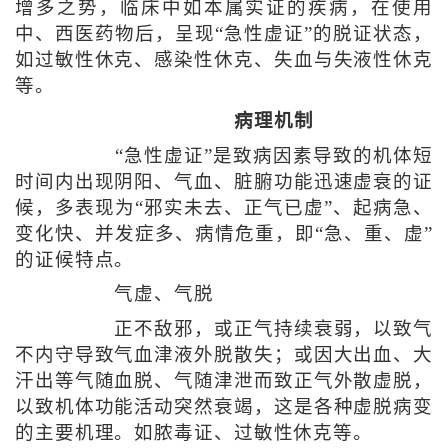
增多之势，临床中如本属实证的疾病，在使用
中、西医药物后，呈现“急性虚证”的脱证状态，
如过敏性休克、感染性休克、失血与失液性休克
等。
病理机制
“急性虚证”是致病因素导致的机体短
时间内出现阴阳、气血、脏腑功能迅速虚衰的证
候，多表现为“邪实未去、正气已虚”、起病急、
变化快、并发症多、病情危重，即“急、重、虚”
的证候特点。
气虚、气脱
正不敌邪，或正气持续衰弱，以致气
不内守导致气血津液外脱散失；或因大出血、大
汗出等气随血脱、气随津泄而致正气外散虚脱，
以致机体功能活动突然衰竭，这是各种虚脱病变
的主要机理。如脓毒证、过敏性休克等。