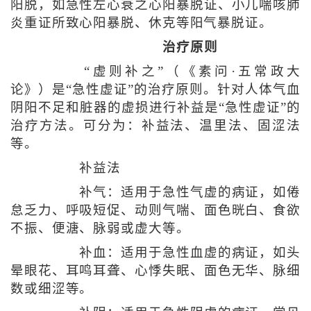
阳脱，如急性左心衰之心阳暴脱证、小儿喘咳肺
炎重证所致心阳暴脱、休克等阳气暴脱证。
治疗原则
“虚则补之”（《素问·五常政大
论》）是“急性虚证”的治疗原则。针对人体气血
阴阳不足和脏器的虚损进行补益是“急性虚证”的
治疗方法。可分为：补益法、温里法、固涩法
等。
补益法
补气：适用于急性气虚的病证，如倦
怠乏力、呼吸短促、动则气喘、面色晄白、食欲
不振、便溏、脉弱或虚大等。
补血：适用于急性血虚的病证，如头
晕眼花、耳鸣耳聋、心悸失眠、面色无华、脉细
数或细涩等。