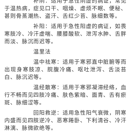
补阴：适用于急性阴虚的病证，常见
于温热病，症见口干、咽燥、虚烦不眠、便秘、
甚则骨蒸潮热、盗汗、舌红少苔、脉细数等。
补阳：适用于急性阳虚的病证，如畏
寒肢冷、冷汗虚喘、腰膝酸软、泄泻水肿、舌胖
而淡、脉沉而迟等。
温里法
温中祛寒：适用于寒邪直中脏腑等而
出现身寒肢凉、脘腹冷痛、呕吐泄泻、舌淡苔
白、脉沉迟等。
温经散寒：适用于寒邪凝滞经络，血
行不畅而见四肢冷痛、肤色紫暗、面青、舌有瘀
斑、脉细涩等。
回阳救逆：适用急性阳气衰微，阴寒
内盛而见四肢逆冷、恶寒踡卧、下利清谷、冷汗
淋漓、脉微欲绝等。