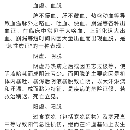
血虚、血脱
脾不摄血、肝不藏血、热盛动血等导
致血溢脉外之咯血、吐血、便血、崩漏等各种出
血证。在临床中常见于大咯血、上消化道大出
血、崩漏等短时间内因大量出血而出现血脱，是
“急性虚证”的一种表现。
阴虚、阴脱
阴虚乃热病之后或因五志过极等，使
阴液暗耗而成阴液亏少。而阴脱的主要病因是机
体内暴吐、暴泻后阴液暴脱致亡阴，以大汗淋漓
和汗温、咸而黏为特征，是疾病的危险证候，若
救治稍迟，死亡立见。
阳虚、阳脱
过食寒凉（包括寒凉药物）及寒邪直
中等导致阳气急性损伤，继而在阳虚基础上发生