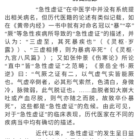
“急性虚证”在中医学中并没有系统提
出相关病名，但历代医籍的论述有类似记载，如
在《黄帝内经》一书中就有对命名冠以“暴”“卒”
“厥”等急性疾病所导致的“急性虚证”的描述，并
认为：“三虚至，其死暴疾也”（《灵枢·岁
露》）、“三虚相搏，则为暴病卒死”（《灵枢·
九宫八风篇》）；又如张仲景《伤寒论》所论
“直中”皆“急性虚证”之范畴；《景岳全书·厥
逆》曰：“气厥之证有二，以气虚气实皆能厥
也。气虚卒倒者，必其形气索然，色清白，身微
冷，脉微弱，此气脱证也。……血脱者如大崩大
吐或产血尽脱，则气亦随之而脱，故致卒仆暴
死”，这些都是“急性虚证”的危候。由此可见，
对于“急性虚证”的临床表现，历代医家在不同的
疾病当中均有确切的描述。
近代以来，“急性虚证”的发生呈日益