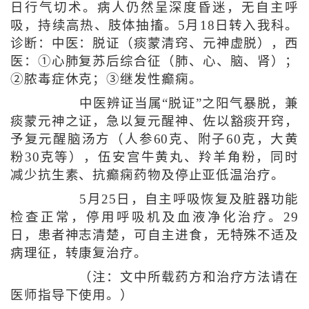
日行气切术。病人仍然呈深度昏迷，无自主呼
吸，持续高热、肢体抽搐。5月18日转入我科。
诊断：中医：脱证（痰蒙清窍、元神虚脱），西
医：①心肺复苏后综合征（肺、心、脑、肾）；
②脓毒症休克；③继发性癫痫。
中医辨证当属“脱证”之阳气暴脱，兼
痰蒙元神之证，急以复元醒神、佐以豁痰开窍，
予复元醒脑汤方（人参60克、附子60克，大黄
粉30克等），伍安宫牛黄丸、羚羊角粉，同时
减少抗生素、抗癫痫药物及停止亚低温治疗。
5月25日，自主呼吸恢复及脏器功能
检查正常，停用呼吸机及血液净化治疗。29
日，患者神志清楚，可自主进食，无特殊不适及
病理征，转康复治疗。
（注：文中所载药方和治疗方法请在
医师指导下使用。）