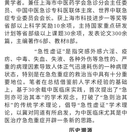
黄学者。兼任上海市中医药学会急诊分会主任委
员、中国中医急诊专科医联体主席、世界中联急
症专业委员会会长。获上海市科技进步一等奖等
省部以上科学奖励10余项，主持国家重点研发
计划等省部级以上课题30余项，发表论文300余
篇，主编著作6部、教材8部。
“急性虚证”是指突感外感六淫、疫
疠、中毒、失血、失液、各种外伤等急性的、严
重的病理因素导致人体正气迅速耗伤的一种病理
状态，特别是在急危重症的救治当中具有十分重
要地位。笔者在总结借鉴前人学术经验的基础
上，基于30余载中医临床实践，首次提出了“急
则亦可治其本”的学术观念，打破了“急则治其
标”的传统学术理论，倡导“急性虚证”学术理
论，以冀对同道有所启发，为中医临床尤其是中
医治疗急危重症开辟一条新的思路。
历史溯源