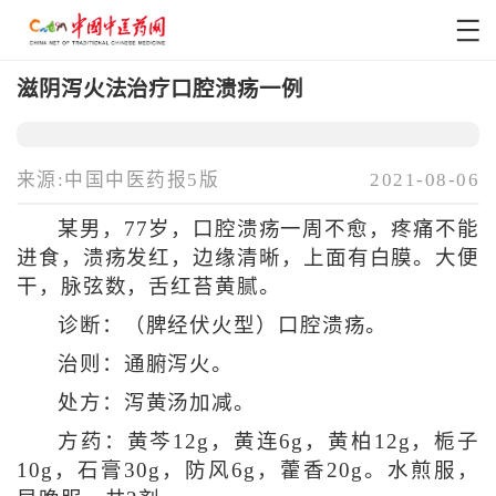
滋阴泻火法治疗口腔溃疡一例
来源:中国中医药报5版
2021-08-06
某男，77岁，口腔溃疡一周不愈，疼痛不能
进食，溃疡发红，边缘清晰，上面有白膜。大便
干，脉弦数，舌红苔黄腻。
诊断：（脾经伏火型）口腔溃疡。
治则：通腑泻火。
处方：泻黄汤加减。
方药：黄芩12g，黄连6g，黄柏12g，栀子
10g，石膏30g，防风6g，藿香20g。水煎服，