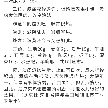
早晩服，共2剂。
二诊：疼痛减轻少许，但感觉效果不佳，考
虑素体阴虚，改变治法。
辨证：阴虚火旺，脾胃积热。
治则：滋阴降火，通腑泻热。
处方：泻黄汤合玉女煎加减。
方药：生地20g，麦冬6g，知母15g，牛膝
6g，石膏30g，黄连3g，防风6g，栀子6g，藿
香10g。水煎服，早晩服。共1剂痊愈。
按：溃疡边缘清晰，上面有白膜，应为脾经
积热，溃疡在舌根部，应为阴虚内热；大便虽
干，但患者形体瘦弱，舌质虽红，但舌形瘦小，
因此，治疗实热也应兼顾阴虚，才能收到很好的
效果。（刘京社 河北省隆尧县固城镇北寨子村
卫生室）