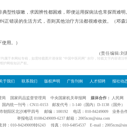
非典型性咳嗽，求因辨性都困难，即便运用探病法也常探而难明
纠正错误的生活方式，否则其他治疗方法都很难收效。（邓森
下使用。）
(责任编辑:刘
容均属于本网站专稿，如需转载图片请保留 “中国中医药网” 水印，转载文字内容请注
维护网络知识产权。
关于我们
联系我们
版权声明
广告刊例
人才招聘
报社动
理局
国家药品监督管理局
中央国家机关举报网
媒体合作：
人民网
国内统一刊号：CN11-0153 邮发代号：1-140（国内）D-1138（国外）
阳区北沙滩甲四号 邮编：100192 电话：010-84249009 业务合作：01
举报电话 01084249009-6237 邮箱：2005tcm@sina.com
：010-84249009转6243 传真：010-64854537 E-mail：2005tcm@sin