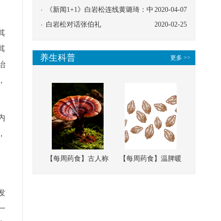
协同
《新闻1+1》白岩松连线黄璐琦：中
2020-04-07
医救治的临床效果
白岩松对话张伯礼
2020-02-25
其
其
养生科普
更多 >>
治
，
内
，
【每周药食】古人称
【每周药食】温脾暖
它为“仙草”，滋补强
肾、固精缩尿，这味
壮、培本固元
南方本草的种子，药
发
食同源有讲究
一