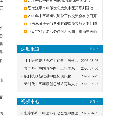
筑牢基层中医药网底 赋能健康中国建设
咳
黑龙江举办中俄文化大集中医药系列活动
2026年中医药考试评价工作交流会在京召开
《吉林省推进服务业扩能提质实施方案》印
者
发：创建中医类国家医学中心
《辽宁省养老服务条例》公布，推动中医药
者
与养老融合发展
寒
深度报道
更多 >>
是
多
【中医药普法专栏】销售中药饮片
2026-08-06
应告知煎服方法及注意事项
共同坚守中国特色医疗卫生体系
2026-07-30
以科技创新推进中医药现代化
2026-07-29
精
新时代中医药原创思维培育与人才
2026-07-27
，
发展路径探索
变
视频中心
更多 >>
，
杷
北京协和：中医科引动全院中西医
2025-04-09