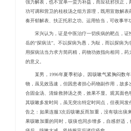
强力解表，也不宜单一蛮力补益，而应祛邪扶正，
功可调和营卫的桂枝汤之组方原理，既用宣散解表
奏开郁解表、扶正托邪之功。运用恰当，可收事半
宋兴认为，证是中医治疗一切疾病的靶点，证
岳的“探病法”。不以探病为愚，为耻，而以探病
用探病法当力求方简药精，药物功效指向相同，药
的意义。
某男，1996年夏季初诊。因咳嗽气紧胸闷
物，虽见效迅速，但因患者担心药物副作用，故多
合固金汤、清燥救肺汤之类，效果不显。观其面色
其咳嗽多发时间，虽无突出特定时间点，但夜间发
告之：如果连服3次后咳嗽反而加重，没有咳出痰
果咳嗽加重的同时，咳痰也同步增多，自感舒适，
痰后，咳嗽大减，坚持服完后诸症痊愈。