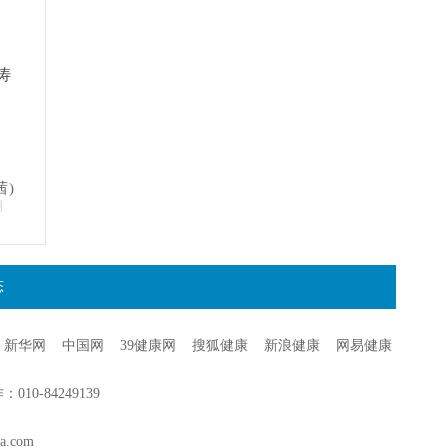
。
涛
茜)
明
态
新华网
中国网
39健康网
搜狐健康
新浪健康
网易健康
0-84249139
a.com