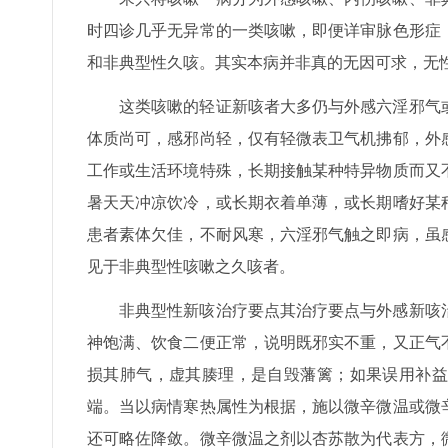
时四诊几乎无异常的一类咳嗽，即便详审脉色形症
和非典型性久咳。其实本病并非真的无因可求，无
这类咳嗽的轻证新咳者大多仍与外感六淫邪气
体质尚可，感邪尚轻，仅有轻微表卫气机拂郁，外
工作或生活环境特殊，长期接触某种特异物质而又
暑天天冲凉饮冷，或长期衣着单薄，或长期嗜好某
患者素体欠佳，不耐风寒，六淫邪气触之即病，虽
见于非典型性咳嗽之久咳者。
非典型性新咳治疗要点其治疗要点与外感新咳
神饱满、饮食二便正常，说明既邪实不重，又正气
损其肺气，虚其腠理，是自毁藩篱；如果误用补益
端。当以病情寒热属性为根据，施以微辛微温或微
还可略佐降敛。微辛微温之剂以杏苏散为代表方，