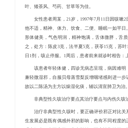
叶、矮茶风、芍药、甘草等为佳。
女性患者周某，21岁，1997年7月11日因
他不适，精神、体力、饮食、二便、睡眠一如平日
形体健美，气色明润，精神饱满，舌体微胖，舌质
之，处方：陈皮3克，法半夏5克，茯苓15克，苏叶
日1剂，咳止停服。1周后，患者前来就诊时相告：
该患者年轻体健，四诊无病态呈现，病因难明
兼轻微湿邪，自服贝母蒸雪梨反增咽堵感则进一步
故以二陈汤为主方以燥湿化痰，辅以清宣肺卫为治
非典型性久咳治疗要点其治疗要点与内伤久咳
治疗非典型性久咳时，要正确评价邪正对比关
生发展必是既有偶感外邪的影响，也有不同程度的