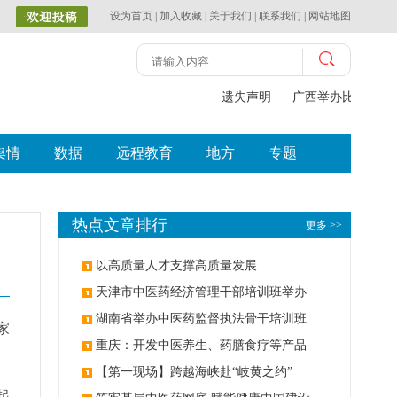
设为首页
|
加入收藏
|
关于我们
|
联系我们
|
网站地图
遗失声明
广西举办比赛探索
舆情
数据
远程教育
地方
专题
热点文章排行
更多 >>
以高质量人才支撑高质量发展
天津市中医药经济管理干部培训班举办
湖南省举办中医药监督执法骨干培训班
家
重庆：开发中医养生、药膳食疗等产品
【第一现场】跨越海峡赴“岐黄之约”
起