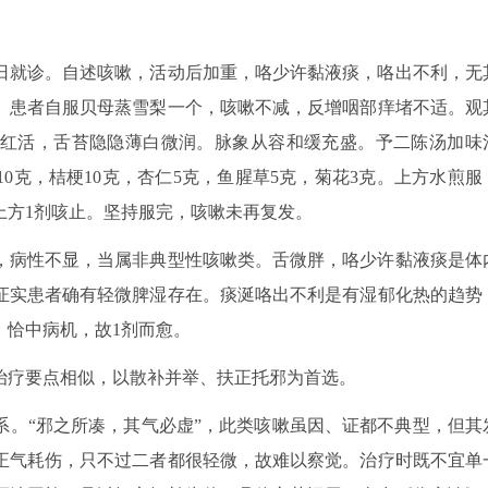
咳嗽2日就诊。自述咳嗽，活动后加重，咯少许黏液痰，咯出不利，无
。患者自服贝母蒸雪梨一个，咳嗽不减，反增咽部痒堵不适。观
红活，舌苔隐隐薄白微润。脉象从容和缓充盛。予二陈汤加味
10克，桔梗10克，杏仁5克，鱼腥草5克，菊花3克。上方水煎服
上方1剂咳止。坚持服完，咳嗽未再复发。
，病性不显，当属非典型性咳嗽类。舌微胖，咯少许黏液痰是体
证实患者确有轻微脾湿存在。痰涎咯出不利是有湿郁化热的趋势
。恰中病机，故1剂而愈。
治疗要点相似，以散补并举、扶正托邪为首选。
系。“邪之所凑，其气必虚”，此类咳嗽虽因、证都不典型，但其
正气耗伤，只不过二者都很轻微，故难以察觉。治疗时既不宜单