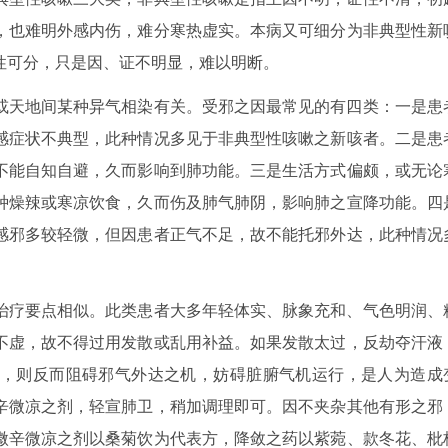
，也难明外感内伤，难分寒热虚实。本病又可细分为非典型性新
性可分，只是因、证不明显，难以明断。
或天地间某种异气相染有关。受邪之因最常见的有四类：一是患
感症状不典型，此种情况多见于非典型性咳嗽之新咳者。二是患
不能自知自避，久而影响到肺功能。三是生活方式偏颇，或无论
种燥辣或寒凉饮食，久而伤及肺气肺阴，影响肺之宣降功能。四
感邪多较轻微，但因患者正气不足，故不能托邪外达，此种情况
治疗要点相似。此类患者大多年轻体实、脉象充和、气色明润、
不虚，故不得过用发散或乱用补益。如果发散太过，反劫夺汗液
，则反而阻碍邪气外达之机，妨碍脏腑气机运行，是人为造成
辛微凉之剂，轻宣肺卫，稍加调理即可。因不夹杂其他有形之邪
微辛微凉之剂以桑菊饮为代表方，降敛之药以紫菀、款冬花、枇