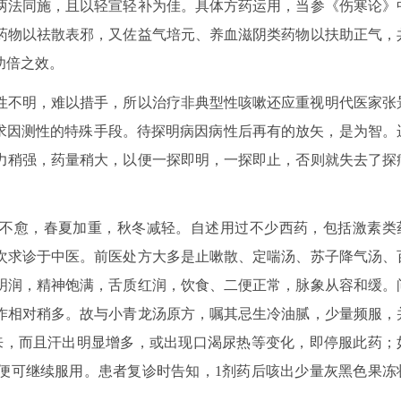
两法同施，且以轻宣轻补为佳。具体方药运用，当参《伤寒论》
药物以祛散表邪，又佐益气培元、养血滋阴类药物以扶助正气，
功倍之效。
性不明，难以措手，所以治疗非典型性咳嗽还应重视明代医家张
为求因测性的特殊手段。待探明病因病性后再有的放矢，是为智。
力稍强，药量稍大，以便一探即明，一探即止，否则就失去了探
数年不愈，春夏加重，秋冬减轻。自述用过不少西药，包括激素类
次求诊于中医。前医处方大多是止嗽散、定喘汤、苏子降气汤、
明润，精神饱满，舌质红润，饮食、二便正常，脉象从容和缓。
作相对稍多。故与小青龙汤原方，嘱其忌生冷油腻，少量频服，
来，而且汗出明显增多，或出现口渴尿热等变化，即停服此药；
便可继续服用。患者复诊时告知，1剂药后咳出少量灰黑色果冻