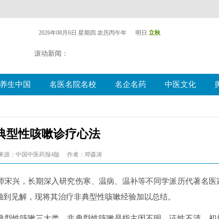
2026年08月6日 星期四
农历丙午年 明日
立秋
滚动新闻：
养生中国
名医名院名校
名企名药
中医文化
典型性咳嗽诊疗心法
来源：中国中医药报4版
作者：邓森涛
师宋兴，长期深入研究伤寒、温病、温补等不同学派历代著名医
独到见解，现将其治疗非典型性咳嗽经验加以总结。
典型性咳嗽三大类，非典型性咳嗽是指主因不明，证性不清，初