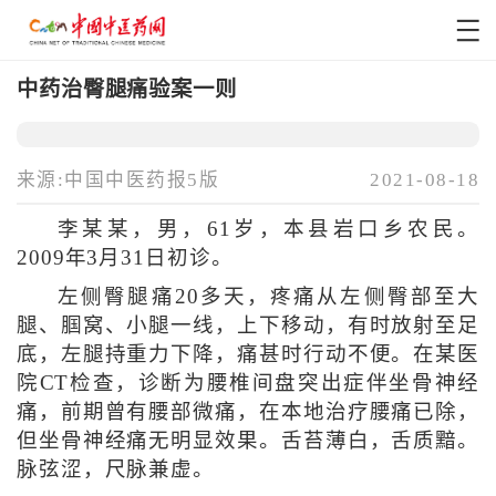
中药治臀腿痛验案一则
来源:中国中医药报5版
2021-08-18
李某某，男，61岁，本县岩口乡农民。
2009年3月31日初诊。
左侧臀腿痛20多天，疼痛从左侧臀部至大
腿、腘窝、小腿一线，上下移动，有时放射至足
底，左腿持重力下降，痛甚时行动不便。在某医
院CT检查，诊断为腰椎间盘突出症伴坐骨神经
痛，前期曾有腰部微痛，在本地治疗腰痛已除，
但坐骨神经痛无明显效果。舌苔薄白，舌质黯。
脉弦涩，尺脉兼虚。