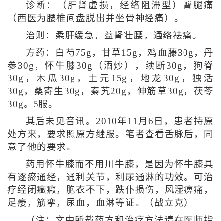
诊断：（肝肾虚损，经络阻滞型）臀腿痛
（西医为腰椎间盘脱出并坐骨神经痛）。
治则：柔肝缓急，益肾壮腰，通络祛痛。
方药：白芍75g，甘草15g，鸡血藤30g，丹
参30g，怀牛膝30g（酒炒），续断30g，狗脊
30g，木瓜30g，土元15g，地龙30g，独活
30g，桑寄生30g，秦艽20g，伸筋草30g，茯苓
30g。5服。
其后未见音讯。2010年11月6日，患者持原
处方来，要求照原方继服。笔者查看舌脉后，同
意了他的要求。
药用怀牛膝而不用川牛膝，是因为怀牛膝具
有逐瘀通经，通利关节，利尿通淋的功效。可治
疗经闭癥瘕，胞衣不下，跌仆损伤，风湿痹痛，
足痿，筋挛，尿血，血淋等证。（战立克）
（注：文中所载药方和治疗方法请在医师指