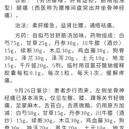
诊断：（劳伤腰椎，肝肾虚损，筋络阻滞
型）腿痛（西医称为腰椎间盘突出并坐骨神经
痛）。
治法：柔肝缓急，益肾壮腰，通络祛痛。
方药：自拟芍甘舒筋汤加味。药物组成：白
芍75g，甘草25g，丹参30g，川牛膝（酒炒）
15g，续断30g，木瓜30g，鸡血藤30g，狗脊
30g，泽兰30g，泽泻20g，土元10g，地龙
15g，千斤拔20g。5剂。临时用双氯芬酸钠缓释
胶囊每粒0.1g，每次1粒，每天1次，缓解疼
痛。
9月26日复诊：患者步行而来，左侧坐骨神
经痛已基本消失，仅见左髂、膝、踝等关节轻微
痛，足掌麻木。舌苔白，舌质微黯。仍用原方加
减：白芍50g，甘草15g，丹参30g，川牛膝（酒
炒）15g，续断30g，木瓜30g，鸡血藤30g，狗
脊30g，独活20g，寄生20g，土元10g，地龙