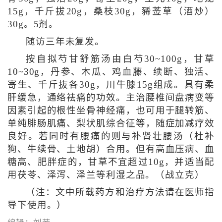
15g，千斤拔20g，桑枝30g，豨莶草（酒炒）
30g。5剂。
随访三年未复发。
按自拟芍甘舒筋汤由白芍30~100g，甘草
10~30g，丹参、木瓜、鸡血藤、续断、独活、
寄生、千斤抜各30g，川牛膝15g组成。具有柔
肝缓急，通络祛痛的功效。主治腰椎间盘病变等
因素引起的根性坐骨神经痛，也可用于腿转筋、
单纯腓肠肌痛、梨状肌综合征等，随症加减疗效
良好。若同时有腰痛的则与补肾壮腰汤（杜补
狗、牛续骨、土地胡）合用。但有高血压病、血
糖高、肥胖症的，甘草不宜超过10g，并适当配
用茯苓、泽泻、泽兰等利湿之品。（战立克）
（注：文中所载药方和治疗方法请在医师指
导下使用。）