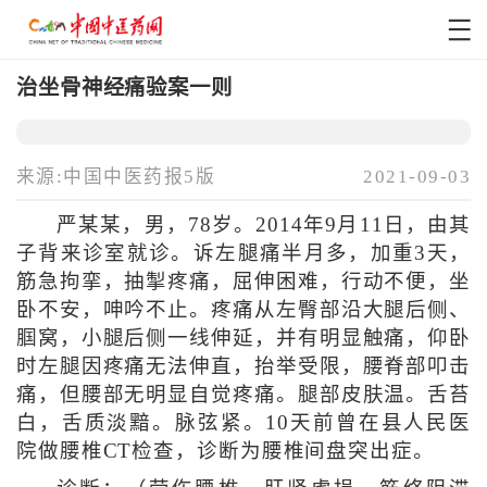
治坐骨神经痛验案一则
来源:中国中医药报5版
2021-09-03
严某某，男，78岁。2014年9月11日，由其
子背来诊室就诊。诉左腿痛半月多，加重3天，
筋急拘挛，抽掣疼痛，屈伸困难，行动不便，坐
卧不安，呻吟不止。疼痛从左臀部沿大腿后侧、
腘窝，小腿后侧一线伸延，并有明显触痛，仰卧
时左腿因疼痛无法伸直，抬举受限，腰脊部叩击
痛，但腰部无明显自觉疼痛。腿部皮肤温。舌苔
白，舌质淡黯。脉弦紧。10天前曾在县人民医
院做腰椎CT检查，诊断为腰椎间盘突出症。