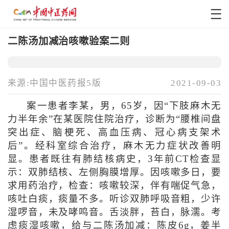
二陈汤加减治咳嗽验案二则
来源:中国中医药报5版
2021-09-03
案一患者李某，男，65岁，因“下肢麻木无
力半年余”在某医院住院治疗，诊断为“腰椎间盘
突出症、脑梗死、高血压病、冠心病支架术
后”。经科室综合治疗，麻木无力症状改善明
显。患者既往有肺结核病史，3年前CT检查显
示：双肺结核、左侧胸膜增厚。因咳嗽多日，要
求用药治疗，检查：咳嗽较深，伴有喘促气急，
咳吐白痰，痰量不多。听诊双肺呼吸音粗，少许
湿啰音，未及哮鸣音。舌淡胖，苔白，脉濡。考
虑痰湿咳嗽，给与二陈汤加减：陈皮6g，姜半