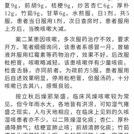
夏9g，前胡9g，桔梗9g，炒苦杏仁6g，厚朴
12g，竹茹9g，甘草6g。水煎服，日1剂，共5
服。患者当日服用1剂，次日查房时，患者服用
上方后，当晚咳嗽大减。
案二某患因咳嗽，多次服药治疗不效，要求
开方。笔者细细询问，该患者系感冒一月，曾输
液并服用红霉素等药物治疗，效果不好，后改服
枇杷膏，咳嗽略减轻。该患咳嗽伴有少量咳痰，
检查舌脉，亦同前者。为疏前方5服。患者服用
后自述效果明显，停用枇杷膏，但服汤药，十分
咳嗽已去其八，感慨良验。
按立秋后燥邪渐盛，临床风燥咳嗽较为常
见。但今年雨水大，各地皆有洪涝，可知湿气雍
盛之现实。人与天地相应，在临床上见到的久咳
湿咳患者亦不少。以二陈燥湿化痰；杏仁、厚朴
通降肺气；桔梗宣肺止咳；前胡清肺化痰；竹茹