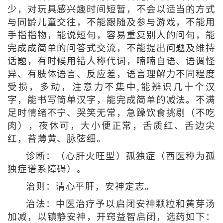
少，对玩具感兴趣时间短暂，不会以适当的方式
与同龄儿童交往，不能跟随及参与游戏，不能用
手指指物，能说短句，容易重复别人的问句，能
完成成简单的问答式交流，不能提出问题及维持
话题，有时候用错人称代词，喃喃自语、语调怪
异、有肢体语言、反应差，语言理解力不同程度
受损，多动，注意力不集中,能辨识几十个汉
字，能书写简单汉字，能完成简单的减法。不满
足时情绪不宁、哭笑无常，急躁饮食挑剔（不吃
肉），夜休可，大小便正常，舌质红、舌边尖
红，苔薄黄、脉弦细。
诊断：（心肝火旺型）孤独症（西医称为孤
独症谱系障碍）。
治则：清心平肝，安神定志。
治法：中医治疗予以启闭安神颗粒和黄芽汤
加减，以镇静安神，开窍益智启闭，选药如下：