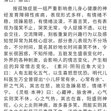
薄白，脉弦。
按孤独症是一组严重影响患儿身心健康的神
经发育障碍性疾病，表现形式多样，有情绪不
稳，烦躁易怒，有情绪淡漠，不喜言笑，也有表
现为强笑不止，哭笑无常，令人捉摸不透。以社
会交往、交流障碍，刻板重复的兴趣行为以及感
知觉异常为其核心症状。部分患儿表现为不分场
合，不分时间，莫名其妙地长时间喜笑不休，令
家长很困惑，不知所措。五脏发生盛衰变化时，
外界的各种刺激，会影响人的情志变化，产生相
应的异常情志变化。《素问·阴阳应象大论》
曰：人有五脏化五气，以生喜怒悲忧恐。明代儿
科医生万全曾提出“小儿肝常有余，心常有余”。
肝之气风，其志在怒，故见急躁易怒，情绪不
宁。《灵枢·本神》曰：心藏神，脉舍神，心气
实则笑不休，心之气热，其志在喜，阳盛则神
旺，心火上炎则神病，故多喜多笑。而脏实则其