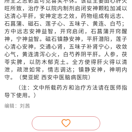
所主之志彰显可见喜笑不休。该症主要由心肝火
旺所致，治疗予以院内制剂启闭安神颗粒加减以
达清心平肝，安神定志之效，药物组成有远志、
石菖蒲、磁石、莲子心、五味子、黄连、白芍；
方中远志安神益智，开窍启闭，石菖蒲开窍醒
神，宁神益智。磁石镇静安神，平肝潜阳，莲子
心清心安神，交通心肾，五味子补肾宁心，收敛
心气，黄连清泻心火，白芍养阴平肝。人参，茯
苓实脾，以防木郁克土。全方使得肝火得以清
泄，疏泄如常，情志调达；镇静安神，神明内
守。（樊亚妮 西安中医脑病医院）
（注：文中所载药方和治疗方法请在医师指
导下使用。）
编辑：刘茜