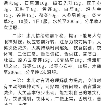
远志6g，石菖蒲10g，磁石先煎15g，莲子心
3g，五味子6g，黄连3g，白芍8g，鸡内金
15g，谷芽15g，茯苓10g，人参另煎6g，炙甘
草3g。10服，1日1服，水煎至200ml，分早晚2
次温服。
二诊：患儿情绪较前平稳，提示下能与人有
眼神对视，反应较前好转，注意力较前集中，大
笑次数减少，大笑持续时间缩短，饮食挑剔，夜
休可，二便正常。舌质偏红，舌尖红，苔薄白，
脉弦。原方去麦芽15g，加夏枯草10g，清泄肝
胆之火，酸枣仁10g，以养心安神。10服，水煎
至200ml，分早晚2次温服。
三诊：患儿对言语的理解能力提高，交流时
有主动的眼神对视，可贴题回答问题，语言重复
减少，大笑基本很少出现，能控制自己的嬉笑行
为，饮食挑剔，夜休可，二便正常。舌质红，苔