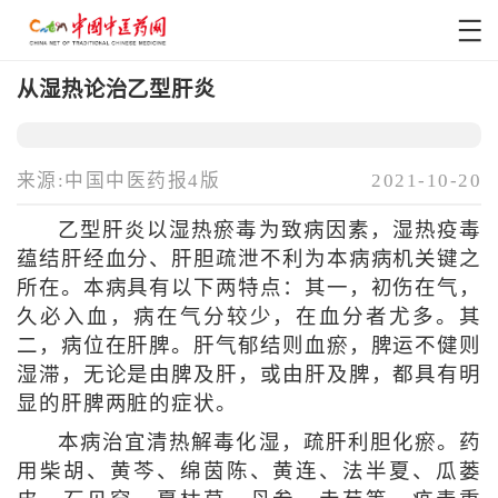
从湿热论治乙型肝炎
来源:中国中医药报4版
2021-10-20
乙型肝炎以湿热瘀毒为致病因素，湿热疫毒
蕴结肝经血分、肝胆疏泄不利为本病病机关键之
所在。本病具有以下两特点：其一，初伤在气，
久必入血，病在气分较少，在血分者尤多。其
二，病位在肝脾。肝气郁结则血瘀，脾运不健则
湿滞，无论是由脾及肝，或由肝及脾，都具有明
显的肝脾两脏的症状。
本病治宜清热解毒化湿，疏肝利胆化瘀。药
用柴胡、黄芩、绵茵陈、黄连、法半夏、瓜蒌