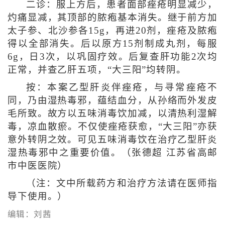
二诊：服上方后，患者面部痤疮明显减少，
灼痛显减，其顶部的脓疱基本消失。继于前方加
太子参、北沙参各15g，再进20剂，痤疮及脓疱
得以全部消失。后以原方15剂制成丸剂，每服
6g，日3次，以巩固疗效。后复查肝功能2次均
正常，并查乙肝五项，“大三阳”均转阴。
按：本案乙型肝炎伴痤疮，与寻常痤疮不
同，乃由湿热毒邪，蕴结血分，从孙络而外发皮
毛所致。故方以五味消毒饮加减，以清热利湿解
毒，凉血散瘀。不仅使痤疮获愈，“大三阳”亦获
意外转阴之效。可见五味消毒饮在治疗乙型肝炎
湿热毒邪中之重要价值。（张德超 江苏省高邮
市中医医院）
（注：文中所载药方和治疗方法请在医师指
导下使用。）
编辑：刘茜