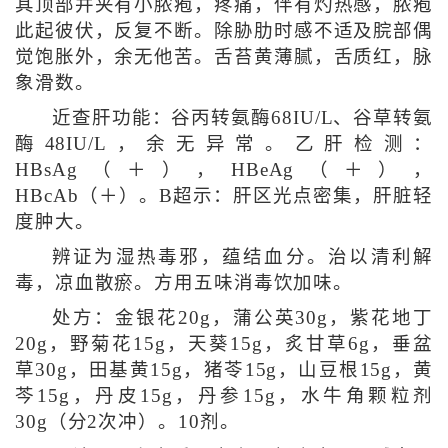
其顶部并夹有小脓疱，疼痛，伴有灼热感，脓疱
此起彼伏，反复不断。除胁肋时感不适及脘部偶
觉饱胀外，余无他苦。舌苔黄薄腻，舌质红，脉
象滑数。
近查肝功能：谷丙转氨酶68IU/L、谷草转氨
酶48IU/L，余无异常。乙肝检测：
HBsAg（＋），HBeAg（＋），
HBcAb（＋）。B超示：肝区光点密集，肝脏轻
度肿大。
辨证为湿热毒邪，蕴结血分。治以清利解
毒，凉血散瘀。方用五味消毒饮加味。
处方：金银花20g，蒲公英30g，紫花地丁
20g，野菊花15g，天葵15g，炙甘草6g，垂盆
草30g，田基黄15g，猪苓15g，山豆根15g，黄
芩15g，丹皮15g，丹参15g，水牛角颗粒剂
30g（分2次冲）。10剂。