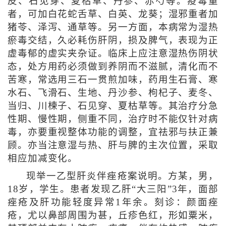
皮、石见穿、夏枯草、丹参、赤芍等。疫毒重
者，可加白花蛇舌草、白英、龙葵；湿邪重者加
猪苓、泽泻、通草等。另一方面，本病常为湿热
瘀毒交结，久必耗伤肝阴，损及脾气，表现为正
虚毒郁的虚实夹杂证。临床上应注意湿热伤阴状
态，处方用药必须做到养阴而不滋腻，清化而不
苦寒，常选用三石一贯煎加味，药用生石膏、寒
水石、飞滑石、生地、丹沙参、枸杞子、麦冬、
当归、川楝子、石见穿、夏枯草等。其治疗分急
性期、慢性期，侧重不同，治疗时不能仅针对病
毒，亦要重视整体功能的调整，宜祛邪与扶正兼
顾。亦当注意湿与热、肝与脾的主次位置，采取
相应加减变化。
现举一乙型肝炎伴痤疮案说明。方某，男，
18岁，学生。患者发现乙肝“大三阳”3年，面部
痤疮及肝功能轻度异常1年余。刻诊：颜面痤
疮，尤以鼻部周围为甚，丘疹色红，形如粟米，