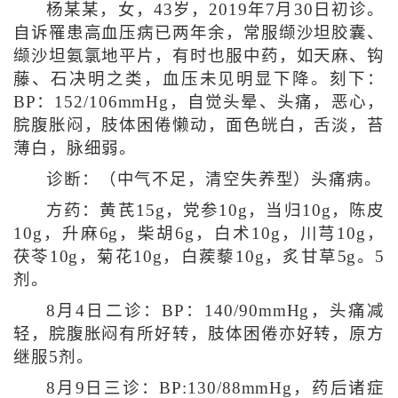
杨某某，女，43岁，2019年7月30日初诊。
自诉罹患高血压病已两年余，常服缬沙坦胶囊、
缬沙坦氨氯地平片，有时也服中药，如天麻、钩
藤、石决明之类，血压未见明显下降。刻下：
BP：152/106mmHg，自觉头晕、头痛，恶心，
脘腹胀闷，肢体困倦懒动，面色㿠白，舌淡，苔
薄白，脉细弱。
诊断：（中气不足，清空失养型）头痛病。
方药：黄芪15g，党参10g，当归10g，陈皮
10g，升麻6g，柴胡6g，白术10g，川芎10g，
茯苓10g，菊花10g，白蒺藜10g，炙甘草5g。5
剂。
8月4日二诊：BP：140/90mmHg，头痛减
轻，脘腹胀闷有所好转，肢体困倦亦好转，原方
继服5剂。
8月9日三诊：BP:130/88mmHg，药后诸症