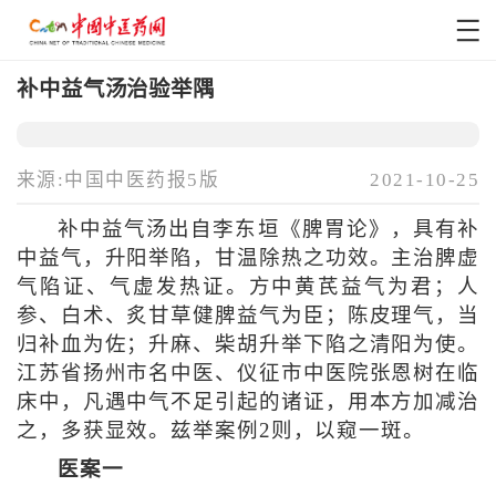
补中益气汤治验举隅
来源:中国中医药报5版
2021-10-25
补中益气汤出自李东垣《脾胃论》，具有补
中益气，升阳举陷，甘温除热之功效。主治脾虚
气陷证、气虚发热证。方中黄芪益气为君；人
参、白术、炙甘草健脾益气为臣；陈皮理气，当
归补血为佐；升麻、柴胡升举下陷之清阳为使。
江苏省扬州市名中医、仪征市中医院张恩树在临
床中，凡遇中气不足引起的诸证，用本方加减治
之，多获显效。兹举案例2则，以窥一斑。
医案一