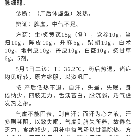
脉细弱。
诊断：（产后体虚型）发热。
辨证：脾虚，中气不足。
方药：生/炙黄芪15g（各），党参10g，当
归10g，陈皮10g，升麻6g，柴胡10g，白术
10g，地骨皮10g，丹皮10g，白薇10g，炙甘草
6g。5剂。
5月5日二诊：T：36.2℃，药后热退，诸症
均见好转，原方继服，以资巩固。
按 产后低热不退，自汗，头晕，失眠，身
倦纳少，四肢无力，舌淡苔白，脉沉弱，乃气虚
发热之象。
气虚不能固表，则自汗；而汗为心之液，汗
多则耗阴，以致失眠，气虚则脾失所养，故倦怠
乏力，食纳减少，用补中益气汤以甘温除热。方