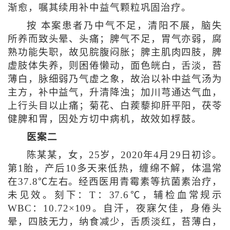
渐愈，嘱其续用补中益气颗粒巩固治疗。
按 本案患者乃中气不足，清阳不展，脑失
所养而致头晕、头痛；脾气不足，胃气亦弱，腐
熟功能失职，故见脘腹闷胀；脾主肌肉四肢，脾
虚肢体失养，则困倦懒动，面色㿠白，舌淡，苔
薄白，脉细弱乃气虚之象，故治以补中益气汤为
主方，补中益气，升清降浊；加川芎通达气血，
上行头目以止痛；菊花、白蒺藜抑肝平阳，茯苓
健脾和胃，因处方切中病机，故效如桴鼓。
医案二
陈某某，女，25岁，2020年4月29日初诊。
第1胎，产后10多天来低热，缠绵不解，体温常
在37.8℃左右。经西医用青霉素等抗菌素治疗，
未见效。刻下：T：37.6℃，辅检血常规示
WBC：10.72×109。自汗，夜寐欠佳，身倦头
晕，四肢无力，纳食减少，舌质淡红，苔薄白，