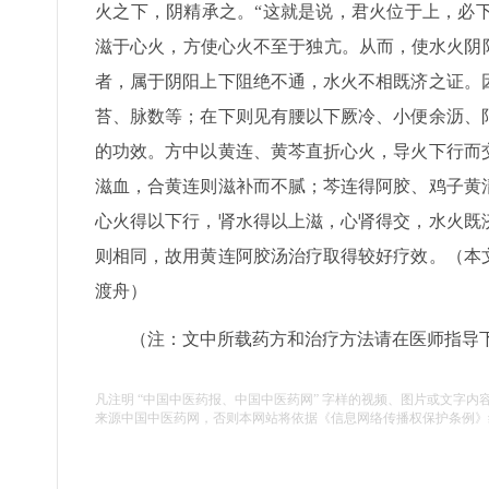
火之下，阴精承之。“这就是说，君火位于上，必
滋于心火，方使心火不至于独亢。从而，使水火阴
者，属于阴阳上下阻绝不通，水火不相既济之证。
苔、脉数等；在下则见有腰以下厥冷、小便余沥、
的功效。方中以黄连、黄芩直折心火，导火下行而
滋血，合黄连则滋补而不腻；芩连得阿胶、鸡子黄
心火得以下行，肾水得以上滋，心肾得交，水火既
则相同，故用黄连阿胶汤治疗取得较好疗效。
（本
渡舟）
（注：文中所载药方和治疗方法请在医师指导
凡注明 “中国中医药报、中国中医药网” 字样的视频、图片或文字内
来源中国中医药网，否则本网站将依据《信息网络传播权保护条例》