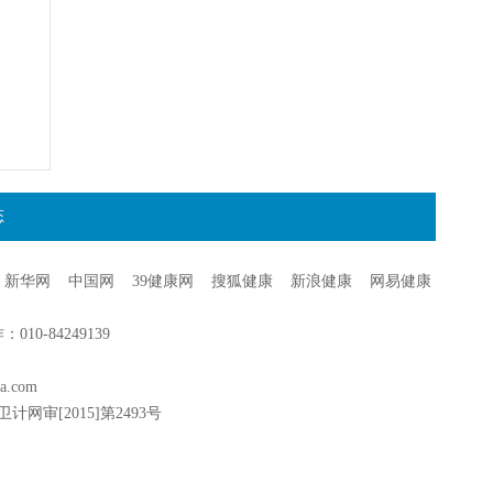
态
新华网
中国网
39健康网
搜狐健康
新浪健康
网易健康
0-84249139
a.com
卫计网审[2015]第2493号