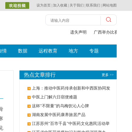
设为首页
|
加入收藏
|
关于我们
|
联系我们
|
网站地图
遗失声明
广西举办比赛探索中
舆情
数据
远程教育
地方
专题
热点文章排行
更多 >>
上海：推动中医药传承创新和中西医协同发
展
中医上门解六日宿便难题
这杯“不限量”的乌梅饮沁人心脾
骨
湖南发展中医药康养旅居产品
寒
江苏苏州“百市千县”中医药文化惠民活动举
见