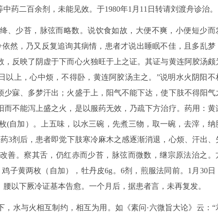
药二百余剂，未能见效。于1980年1月11日转请刘渡舟诊治。
绛、少苔，脉弦而略数。说饮食如故，大便不爽，小便短少而
冷依然，乃又反复追询其病情，患者才说出睡眠不佳，且多乱梦
数，反映了阴虚于下而心火独旺于上之证。其证与黄连阿胶汤颇
三日以上，心中烦，不得卧，黄连阿胶汤主之。”说明水火阴阳不
烦少寐、多梦汗出；火盛于上，阳气不能下达，使下肢不得阳气
阳而不能泻上盛之火，是以服药无效，乃疏下方治疗。药用：黄
黄两枚(自加）。上五味，以水三碗，先煮三物，取一碗，去滓，纳
服药3剂后，患者即觉下肢寒冷麻木之感逐渐消退，心烦、汗出、
改善。察其舌，仍红赤而少苔，脉弦而微数，继宗原法治之。
g，鸡子黄两枚（自加），牡丹皮6g。6剂，煎服法同前。1月30日
，腰以下厥冷证基本告愈。一个月后，据患者言，未再复发。
下，水与火相互制约，相互为用。如《素问·六微旨大论》云：“