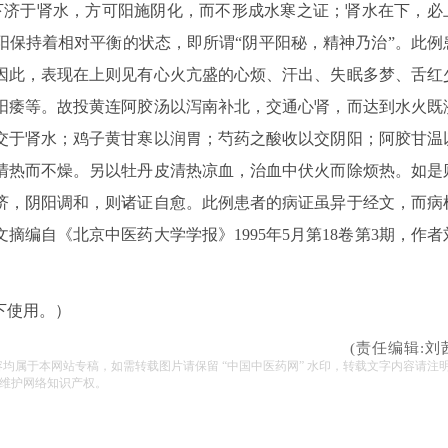
下济于肾水，方可阳施阴化，而不形成水寒之证；肾水在下，必
阳保持着相对平衡的状态，即所谓“阴平阳秘，精神乃治”。此例
因此，表现在上则见有心火亢盛的心烦、汗出、失眠多梦、舌红
阳痿等。故投黄连阿胶汤以泻南补北，交通心肾，而达到水火既
交于肾水；鸡子黄甘寒以润胃；芍药之酸收以交阴阳；阿胶甘温
清热而不燥。另以牡丹皮清热凉血，治血中伏火而除烦热。如是
济，阴阳调和，则诸证自愈。此例患者的病证虽异于经文，而病
文摘编自《北京中医药大学学报》1995年5月第18卷第3期，作者
下使用。）
(责任编辑:刘
容均属于本网站专稿，如需转载图片请保留 “中国中医药网” 水印，转载文字内容请注
维护网络知识产权。