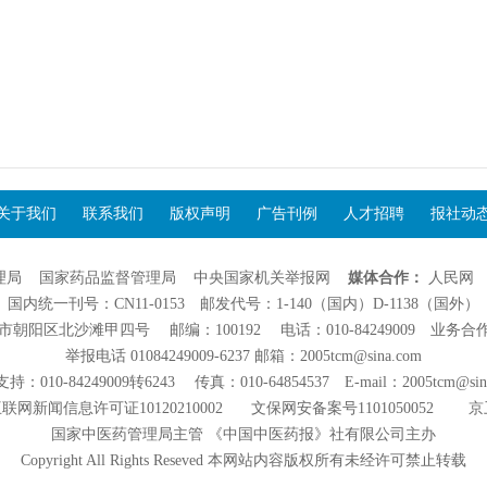
关于我们
联系我们
版权声明
广告刊例
人才招聘
报社动
理局
国家药品监督管理局
中央国家机关举报网
媒体合作：
人民网
国内统一刊号：CN11-0153 邮发代号：1-140（国内）D-1138（国外）
阳区北沙滩甲四号 邮编：100192 电话：010-84249009 业务合作：01
举报电话 01084249009-6237 邮箱：2005tcm@sina.com
：010-84249009转6243 传真：010-64854537 E-mail：2005tcm@sin
联网新闻信息许可证10120210002
文保网安备案号1101050052
京
国家中医药管理局主管 《中国中医药报》社有限公司主办
Copyright All Rights Reseved 本网站内容版权所有未经许可禁止转载