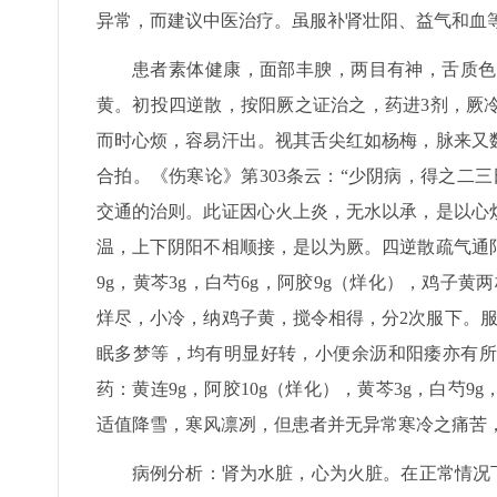
异常，而建议中医治疗。虽服补肾壮阳、益气和血等中
患者素体健康，面部丰腴，两目有神，舌质色
黄。初投四逆散，按阳厥之证治之，药进3剂，厥
而时心烦，容易汗出。视其舌尖红如杨梅，脉来又
合拍。《伤寒论》第303条云：“少阴病，得之二
交通的治则。此证因心火上炎，无水以承，是以心
温，上下阴阳不相顺接，是以为厥。四逆散疏气通
9g，黄芩3g，白芍6g，阿胶9g（烊化），鸡子
烊尽，小冷，纳鸡子黄，搅令相得，分2次服下。
眠多梦等，均有明显好转，小便余沥和阳痿亦有所
药：黄连9g，阿胶10g（烊化），黄芩3g，白芍9
适值降雪，寒风凛冽，但患者并无异常寒冷之痛苦
病例分析：肾为水脏，心为火脏。在正常情况