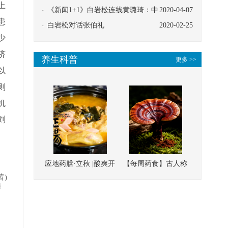
上
协同
《新闻1+1》白岩松连线黄璐琦：中
2020-04-07
患
医救治的临床效果
白岩松对话张伯礼
2020-02-25
少
济
养生科普
更多 >>
以
则
机
刘
应地药膳·立秋 |酸爽开
【每周药食】古人称
茜)
胃，一口入魂！喝下
它为“仙草”，滋补强
明
这碗汤，滋阴润燥、
壮、培本固元
清热降火