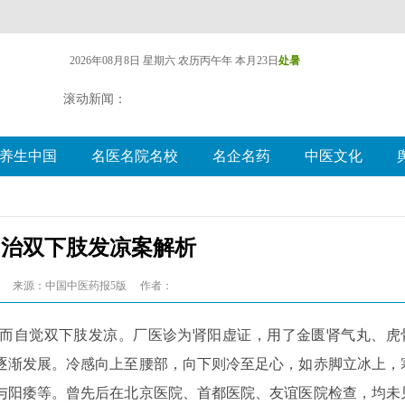
2026年08月8日 星期六
农历丙午年 本月23日
处暑
滚动新闻：
养生中国
名医名院名校
名企名药
中医文化
”治双下肢发凉案解析
来源：中国中医药报5版
作者：
显诱因而自觉双下肢发凉。厂医诊为肾阳虚证，用了金匮肾气丸、虎
逐渐发展。冷感向上至腰部，向下则冷至足心，如赤脚立冰上，
与阳痿等。曾先后在北京医院、首都医院、友谊医院检查，均未