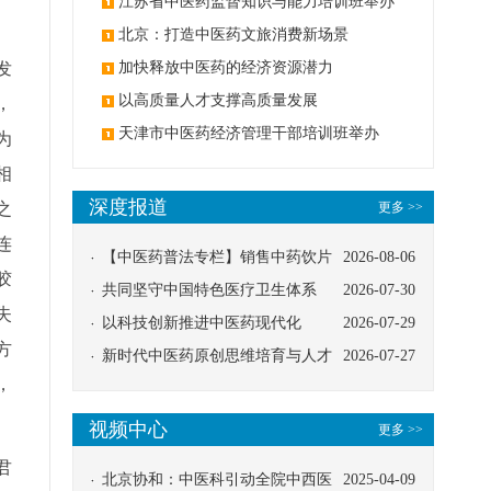
办
江苏省中医药监督知识与能力培训班举办
北京：打造中医药文旅消费新场景
发
加快释放中医药的经济资源潜力
以高质量人才支撑高质量发展
，
天津市中医药经济管理干部培训班举办
为
相
深度报道
之
更多 >>
连
【中医药普法专栏】销售中药饮片
2026-08-06
胶
应告知煎服方法及注意事项
共同坚守中国特色医疗卫生体系
2026-07-30
失
以科技创新推进中医药现代化
2026-07-29
方
新时代中医药原创思维培育与人才
2026-07-27
，
发展路径探索
视频中心
更多 >>
君
北京协和：中医科引动全院中西医
2025-04-09