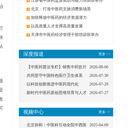
办
江苏省中医药监督知识与能力培训班举办
治
北京：打造中医药文旅消费新场景
。
加快释放中医药的经济资源潜力
以高质量人才支撑高质量发展
烂
天津市中医药经济管理干部培训班举办
张
从
深度报道
更多 >>
【中医药普法专栏】销售中药饮片
2026-08-06
应告知煎服方法及注意事项
共同坚守中国特色医疗卫生体系
2026-07-30
该
以科技创新推进中医药现代化
2026-07-29
是
新时代中医药原创思维培育与人才
2026-07-27
发
发展路径探索
可
视频中心
更多 >>
北京协和：中医科引动全院中西医
2025-04-09