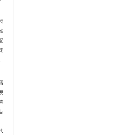
齿
临
配
花
，
濡
便
莱
齿
、
苍