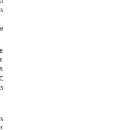
明
疡
。
服
低
多
数
蛋
防
，
疡
芪