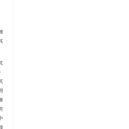
缠
其
芪
》
芪
用
液
劳
中
膜