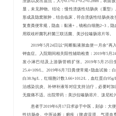
溃疡以及出血点，大小0.1×0.1~0.2×0.2m
显，未见肿物。结论：慢性溃疡性结肠炎（重型）。
形成及隐窝脓肿，结合临床，符合溃疡性结肠炎改
复查粪便常规，隐血：黏液+，镜检白细胞2~3，隐
用双歧杆菌乳杆菌三联活菌、美沙拉嗪肠溶片等。
2019年5月24日以“间断黏液脓血便一月余
钾血症。入院期间相关阳性辅助检查：2019年5月
发小淋巴结及上游肠管稍扩张。2019年5月25日生化
25.4×109/L。2019年6月7日粪便常规+隐血试
白38.9g/L，红细胞计数3.66×1012/L，血红蛋白95
治感染抗炎、补钾补液等对症支持治疗，必要时加用
无腹痛不适。出院带药：美沙拉嗪肠溶片、泼尼松
患者于2019年6月17日求诊于中医，刻诊：
性结肠炎。中医诊断：痢疾（脾虚湿滞、气滞血