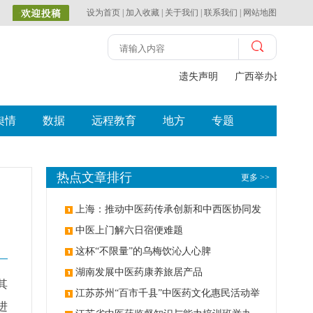
设为首页
|
加入收藏
|
关于我们
|
联系我们
|
网站地图
遗失声明
广西举办比赛探索中
舆情
数据
远程教育
地方
专题
热点文章排行
更多 >>
上海：推动中医药传承创新和中西医协同发
展
中医上门解六日宿便难题
这杯“不限量”的乌梅饮沁人心脾
湖南发展中医药康养旅居产品
其
江苏苏州“百市千县”中医药文化惠民活动举
进