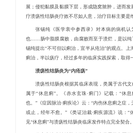
展；侵犯黏膜及黏膜下层，形成隐窝脓肿，进而发
疗溃疡性结肠炎疗效不尽如人意，治疗目标主要是
张锡纯《医学衷中参西录》对本病的病机认
也……肠中脂膜腐败，由腐败而至于溃烂，是以纯
锡纯提出“不可但以痢治，宜半从疮治”的观点。
痢治，半以疡疗，经过多年的临床实践探索，取得
溃疡性结肠炎为“内疮疡”
溃疡性结肠炎根据其临床表现，类属于古代文献所
属于“休息痢”。《赤水玄珠·痢门》记载：“休
也。”《症因脉治·痢疾论》云：“内伤休息痢之症
或止，经年不愈。”《类证治裁·痢疾源流》说：
见“休息痢”与溃疡性结肠炎临床发作特点完全契合