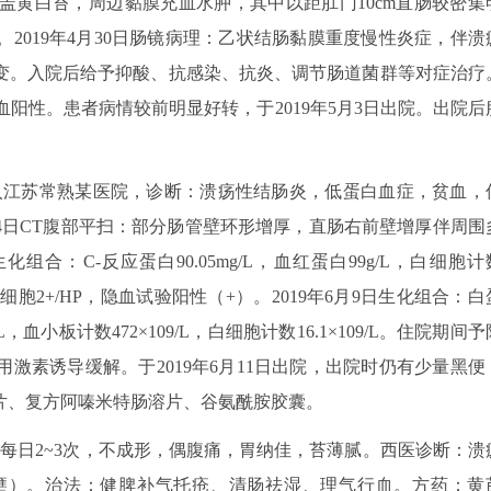
m，表面披盖黄白苔，周边黏膜充血水肿，其中以距肛门10cm直肠较密集
2019年4月30日肠镜病理：乙状结肠黏膜重度慢性炎症，伴溃
变。入院后给予抑酸、抗感染、抗炎、调节肠道菌群等对症治疗
血阳性。患者病情较前明显好转，于2019年5月3日出院。出院后
”再入江苏常熟某医院，诊断：溃疡性结肠炎，低蛋白血症，贫血，
24日CT腹部平扫：部分肠管壁环形增厚，直肠右前壁增厚伴周围
组合：C-反应蛋白90.05mg/L，血红蛋白99g/L，白细胞计
验：白细胞2+/HP，隐血试验阳性（+）。2019年6月9日生化组合：白
g/L，血小板计数472×109/L，白细胞计数16.1×109/L。住院期间予
激素诱导缓解。于2019年6月11日出院，出院时仍有少量黑便
片、复方阿嗪米特肠溶片、谷氨酰胺胶囊。
大便每日2~3次，不成形，偶腹痛，胃纳佳，苔薄腻。西医诊断：溃
壅）。治法：健脾补气托疮、清肠祛湿、理气行血。方药：黄