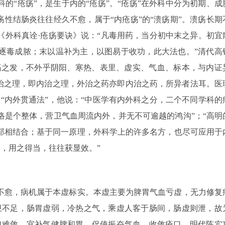
的“疮疡”，是生于内的“疮疡”。“疮疡”在外科中分为初期、成
疡性结肠炎往往经久不愈，属于“内疮疡”的“溃疡期”。溃疡长期
《外科真诠·疮疡要诀》说：“凡毒用药，当分初中末之异。初宜
逐毒成脓；末以温补为主，以图易于收功，此大法也。”清代高
外疡之发，不外乎阴阳、寒热、表里、虚实、气血、标本，与内证
外治之理，即内治之理，外治之药亦即内治之药，所异者法耳。医
“内外贯通法”，他说：“中医学有内外科之分，二个不同学科的
络是个整体，营卫气血周流内外，并无不可逾越的鸿沟”；“高明
部相结合；基于同一原理，外科学上的许多名方，也尽可应用于
’，用之得当，往往获显效。”
不愈，病机属于本虚标实。本虚主要为脾胃气血亏虚，无力修复
卫不足，肠胃虚弱，冷热之气，乘虚人客于肠间，肠虚则泄，故
口难敛，宜补气健脾和胃，促使振奋气血，收敛疮口。明代陈实