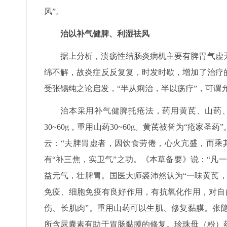
风”。
治以补气健脾、利湿祛风
据上分析，溃疡性结肠炎病机主要有脾胃气虚
绵不解，故炎症反反复复，时发时歇，增加了治疗
受张锡纯之论启发，“半从痢治，半以疡疗”，可谓
治本采用补气健脾托疮法，药用黄芪、山药
30~60g，重用山药30~60g。黄芪被誉为“疮
云：“夫脾胃虚者，因饮食劳倦，心火亢盛，而乘
有“补三焦，实卫气”之功。《本草备要》说：“凡
益元气，壮脾胃。国医大师裘沛然认为“一味黄芪
免疫、细胞免疫有良好作用，有抗氧化作用，对自
伤、长肌肉”。重用山药可以生肌、修复黏膜。张
所含尿囊素有助于胃肠黏膜的修复。珍珠母（粉）