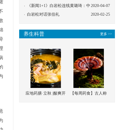
脓
协同
《新闻1+1》白岩松连线黄璐琦：中
2020-04-07
不
医救治的临床效果
白岩松对话张伯礼
2020-02-25
散
锦
养生科普
更多 >>
异
理
病
的
内
应地药膳·立秋 |酸爽开
【每周药食】古人称
胃，一口入魂！喝下
它为“仙草”，滋补强
这碗汤，滋阴润燥、
壮、培本固元
疮
清热降火
为
功