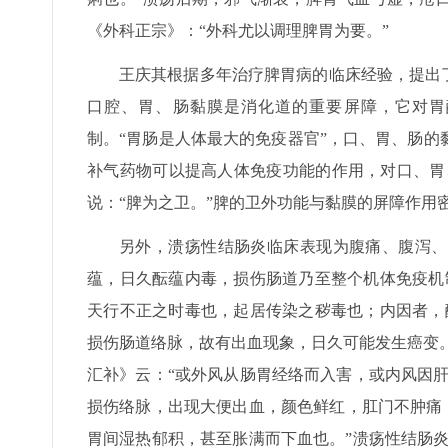
《外科正宗》：“外科尤以调理脾胃为要。”
王庆其根据多年治疗脾胃病的临床经验，提出
口腔、胃、肠黏膜是消化道的重要屏障，它对胃
制。“胃肠是人体最大的免疫器官”，口、胃、肠
补气药物可以提高人体免疫功能的作用，对口、胃
说：“脾为之卫。”脾的卫外功能与黏膜的屏障作用
另外，溃疡性结肠炎临床表现为腹痛、腹泻、
蕴，日久酝蕴内毒，损伤肠道乃至整个机体免疫机
天行不正之时毒也，起居传染之秽毒也；内因者，
损伤肠道络脉，故有出血现象，日久可能发生癌变。
汇补》云：“或外风从肠胃经络而入害，或内风因肝
损伤络脉，出现大便出血，颜色鲜红，肛门不肿痛
胃间湿热郁积，甚至胀满而下血也。”溃疡性结肠炎