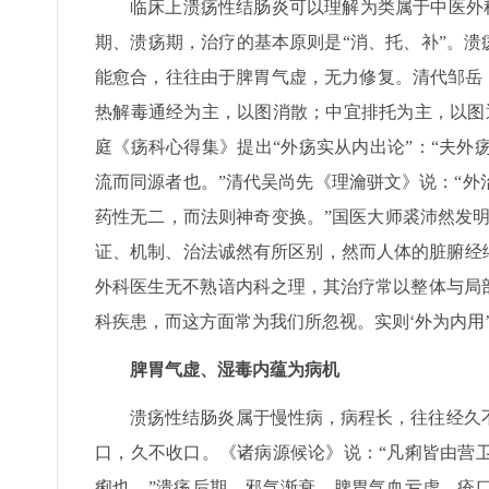
临床上溃疡性结肠炎可以理解为类属于中医外科
期、溃疡期，治疗的基本原则是“消、托、补”。溃
能愈合，往往由于脾胃气虚，无力修复。清代邹岳
热解毒通经为主，以图消散；中宜排托为主，以图
庭《疡科心得集》提出“外疡实从内出论”：“夫
流而同源者也。”清代吴尚先《理瀹骈文》说：“
药性无二，而法则神奇变换。”国医大师裘沛然发明
证、机制、治法诚然有所区别，然而人体的脏腑经
外科医生无不熟谙内科之理，其治疗常以整体与局
科疾患，而这方面常为我们所忽视。实则‘外为内用
脾胃气虚、湿毒内蕴为病机
溃疡性结肠炎属于慢性病，病程长，往往经久
口，久不收口。《诸病源候论》说：“凡痢皆由营
痢也。”溃疡后期，邪气渐衰，脾胃气血亏虚，疮