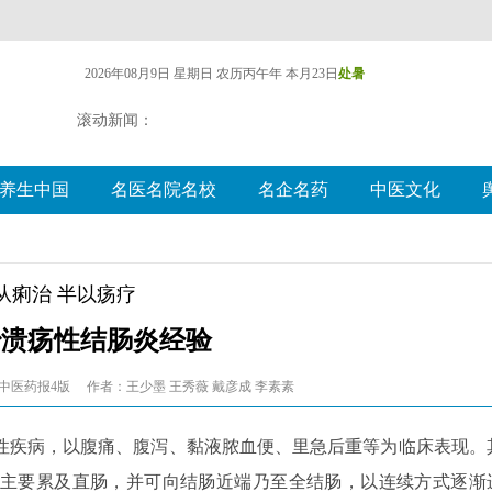
2026年08月9日 星期日
农历丙午年 本月23日
处暑
滚动新闻：
养生中国
名医名院名校
名企名药
中医文化
从痢治 半以疡疗
治溃疡性结肠炎经验
中医药报4版
作者：王少墨 王秀薇 戴彦成 李素素
性疾病，以腹痛、腹泻、黏液脓血便、里急后重等为临床表现。
主要累及直肠，并可向结肠近端乃至全结肠，以连续方式逐渐