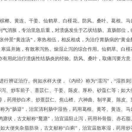
槟榔、黄连、干姜、仙鹤草、白槿花、防风、桑叶、葛根、马
利气消胀，专治里急后重，对溃疡发生于乙状结肠、直肠部位，
张仲景“黄连汤”，寒热相伍，相反相成，为治疗胃肠病的“黄金
，寒温并施，有散寒泻热、燥湿止泻的综合作用。仙鹤草、白槿
亦有用此治疗溃疡性结肠炎的经验。防风、桑叶，取痛泻要方意
进行辨证治疗。例如水样大便，《内经》称为“濡泻”，“湿胜则
泽泻、炒车前子、薏苡仁、干姜、陈皮、厚朴、砂蔻仁等；如大
消导，药用炒白术、炒薏苡仁、焦山楂、六神曲、制半夏、陈皮、
称为“肠澼”，治宜清利肠中湿热，药用葛根、黄芩、黄连、马
鸭溏状，古文献称“鹜溏”，治宜温阳止泻，药用补骨脂、赤石脂
如大便夹杂脂肪块，古文献称“白痢”，治宜温散寒湿，药用炒