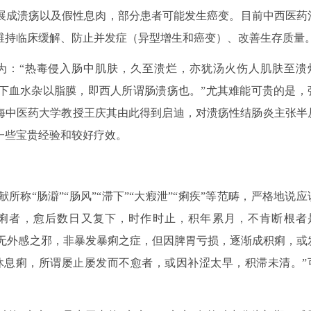
展成溃疡以及假性息肉，部分患者可能发生癌变。目前中西医药
维持临床缓解、防止并发症（异型增生和癌变）、改善生存质量
为：“热毒侵入肠中肌肤，久至溃烂，亦犹汤火伤人肌肤至溃
下血水杂以脂膜，即西人所谓肠溃疡也。”尤其难能可贵的是，
上海中医药大学教授王庆其由此得到启迪，对溃疡性结肠炎主张半
一些宝贵经验和较好疗效。
称“肠澼”“肠风”“滞下”“大瘕泄”“痢疾”等范畴，严格地说应
息痢者，愈后数日又复下，时作时止，积年累月，不肯断根者
，无外感之邪，非暴发暴痢之症，但因脾胃亏损，逐渐成积痢，或
“休息痢，所谓屡止屡发而不愈者，或因补涩太早，积滞未清。”
。