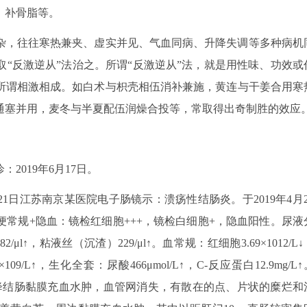
、补骨脂等。
杂，往往寒热兼夹、虚实并见、气血同病、升降失调等多种病机
“反激逆从”法治之。所谓“反激逆从”法，就是用性味、功效或
所谓相激相成。如白术与枳壳相伍消补兼施，黄连与干姜合用寒
通塞并用，麦冬与半夏配伍润燥合投等，常取得出奇制胜的效应
2019年6月17日。
21日江苏南京某医院电子肠镜示：溃疡性结肠炎。于2019年4月2
常规+隐血：镜检红细胞+++，镜检白细胞+，隐血阳性。尿液
μl↑，粘液丝（沉渣）229/μl↑。血常规：红细胞3.69×1012/L↓
×109/L↑，生化全套：尿酸466μmol/L↑，C-反应蛋白12.9mg/L↑
肠、降结肠黏膜充血水肿，血管网消失，有散在的点、片状的糜烂和