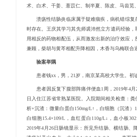
术、白术、干姜、薏苡仁、制半夏、陈皮、马齿苋
溃疡性结肠炎临床属于疑难痼疾，病机错综复
时存在。王庆其学习其先师裘沛然立方遣药经验，取
用相反的药物相配伍，从而激发出新的治疗效应，
兼顾，柴胡与黄芩相配升降相因，木香与乌梅联合
验案举隅
患者钱xx，男，21岁，南京某高校大学生。初诊：
患者因反复下腹部阵痛伴便血1周，2019年4月
日入住江苏省常熟某医院。入院期间相关检查：粪便
析+沉渣：微量白蛋白150mg/L↑，白细胞（沉渣）182/
白细胞15.4×109/L，血红蛋白110g/L↓，血小板302
2019年4月26日肠镜显示：所见升结肠、横结