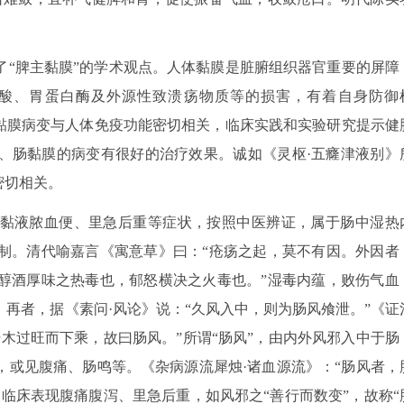
了“脾主黏膜”的学术观点。人体黏膜是脏腑组织器官重要的屏障
酸、胃蛋白酶及外源性致溃疡物质等的损害，有着自身防御
的黏膜病变与人体免疫功能密切相关，临床实践和实验研究提示健
、肠黏膜的病变有很好的治疗效果。诚如《灵枢·五癃津液别》
密切相关。
黏液脓血便、里急后重等症状，按照中医辨证，属于肠中湿热
制。清代喻嘉言《寓意草》曰：“疮疡之起，莫不有因。外因者
醇酒厚味之热毒也，郁怒横决之火毒也。”湿毒内蕴，败伤气血
再者，据《素问·风论》说：“久风入中，则为肠风飧泄。”《证
木过旺而下乘，故曰肠风。”所谓“肠风”，由内外风邪入中于肠
，或见腹痛、肠鸣等。《杂病源流犀烛·诸血源流》：“肠风者，
临床表现腹痛腹泻、里急后重，如风邪之“善行而数变”，故称“