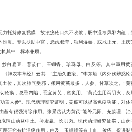
无力托持修复黏膜，故溃疡疮口久不收敛，肠中湿毒风邪内蕴，
的难度。专以扶助中宫，恐虑邪滞，独利湿毒，或戕正元。王庆
允执其中，标本兼顾。
、炒白扁豆、薏苡仁、玉蝴蝶、珍珠母、白及等。其中重用黄
家圣药”。《神农本草经》云其：“主治久败疮。”李东垣《内外伤辨惑论
其土位，其次肺气受邪，须用黄芪最多，人参、甘草次之。”黄
一切疮疡，总忌内陷，悉宜黄芪，蜜炙用。”黄芪生用泻阴火，炙
，功盖人参”。现代药理研究证明，黄芪可以提高免疫功能，对体
由基有很强清除作用。张景岳认为黄芪“能补元阳、充腠理、治
隐庵谓山药益中土、补虚羸、长肌肉。现代药理研究证实，山药
药理研究有抗溃疡作用，白及、玉蝴蝶等有止血、敛疮、促进黏