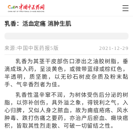
乳香：活血定痛 消肿生肌
来源:中国中医药报5版
2021-12-29
乳香为其茎干皮部伤口渗出之油胶树脂，垂
滴成珠入药，呈淡黄色，或微带蓝绿或棕红色，
半透明，质坚脆，以无砂石树皮杂质及粉末黏
手、气辛香烈者为佳。
乳香性温辛窜不润，为树体受伤后分泌的树
脂，以弥补创伤，具外溢之象，得锐利之气，入
心归脾，又似人身之脓血，故为痈疽疮疡、风水
肿毒、跌打伤痛之要药，亦治产后瘀血、癥块痞
积，皆取其性烈走散、可破一切留结之性。