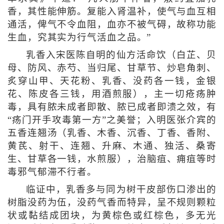
香，其性能伸筋。复能入肾温补，使气与血互相
通活，俾气不令血阻，血亦不被气碍，故称功能
生血，究其实为行气活血之品。”
乳香入宋医陈自明的仙方活命饮（白芷、贝
母、防风、赤芍、当归尾、甘草节、炒皂角刺、
炙穿山甲、天花粉、乳香、没药各一钱，金银
花、陈皮各三钱，用酒煎服），主一切疮疡肿
毒，具有脓未成者即散、脓已成者即溃之效，有
“疡门开手攻毒第一方”之美誉；入明医张介宾的
五香连翘汤（乳香、木香、沉香、丁香、香附、
黄芪、射干、连翘、升麻、木通、独活、桑寄
生、甘草各一钱，水煎服），治脑疽、痈疽等时
毒邪气郁滞不行者。
临证中，乳香多与同为树干皮部伤口渗出的
树脂没药为伍，没药气香而特异，呈不规则颗粒
状或黏结成团块，为黄棕色或红棕色，多无光