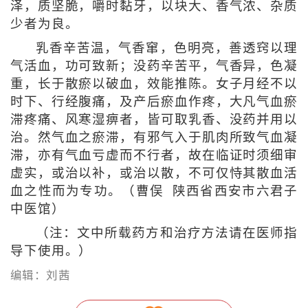
泽，质坚脆，嚼时黏牙，以块大、香气浓、杂质
少者为良。
乳香辛苦温，气香窜，色明亮，善透窍以理
气活血，功可致新；没药辛苦平，气香异，色凝
重，长于散瘀以破血，效能推陈。女子月经不以
时下、行经腹痛，及产后瘀血作疼，大凡气血瘀
滞疼痛、风寒湿痹者，皆可取乳香、没药并用以
治。然气血之瘀滞，有邪气入于肌肉所致气血凝
滞，亦有气血亏虚而不行者，故在临证时须细审
虚实，或治以补，或治以散，不可仅恃其散血活
血之性而为专功。（曹俣 陕西省西安市六君子
中医馆）
（注：文中所载药方和治疗方法请在医师指
导下使用。）
编辑：刘茜