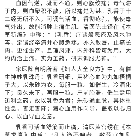
血因气逆，凝而不通，则心腹绞痛；毒气滞
于内，则血聚积不散，所以痛楚为甚。乳香于十
二经无所不入，可调气活血，香彻疮孔，能使毒
气外出，故能消肿止痛生肌。清医陈士铎在《本
草新编》中称：“（乳香）疗诸般恶疮及风水肿
毒，定诸经卒痛并心腹急疼。亦入散膏，止痛长
肉，更催生产，且理风邪，内外科皆可为用。大
约内治止痛，实为圣药，研末调服尤神。”
宋医陈自明所著《妇人大全良方》中，有催
生神妙乳珠丹：乳香研细，用猪心血为丸如梧桐
子大，以朱砂为衣，每服一粒。如催生，冷酒化
下；良久未下，再服一粒。产前胎滞，催生需用
迅利之药，故以乳香为君；朱砂通血脉，其体重
性急，善走善降；猪心血用作向导，盖取以心归
心、以血导血之意。
乳香可活血舒筋而止痛，清医黄宫绣在《本
草求真》中道：“凡人筋不伸者，敷药宜加乳