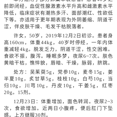
前即闭经，血促性腺激素水平升高和雌激素水平
降低，临床症状有潮热多汗、面部潮红、性欲低
下等。亦适用于更年期表现为外阴萎缩、阴道干
涩，伴皮肤干燥、毛发干枯脱落者。
许女，50岁，2019年12月2日初诊。患者身
高160cm，体重44kg，40岁时停经，一年内体
重减轻4kg。脱发乏力，阴道干涩，性交困难。
食欲不振，腹泻。睡眠多梦，夜尿6~7次。肤色
黄暗干枯，憔悴貌，唇暗、干燥，脉弱，脐跳。
处方：吴茱萸5g，党参10g，麦冬15g，姜
半夏10g，炙甘草5g，桂枝10g，白芍10g，当
归10g，川芎10g，丹皮10g，干姜5g，红枣
20g。15剂。
12月23日：体重增加，面色转润。夜尿2~3
次，食欲增加。近两日小腹疼，便后肛门下坠
感。上方继服30剂。