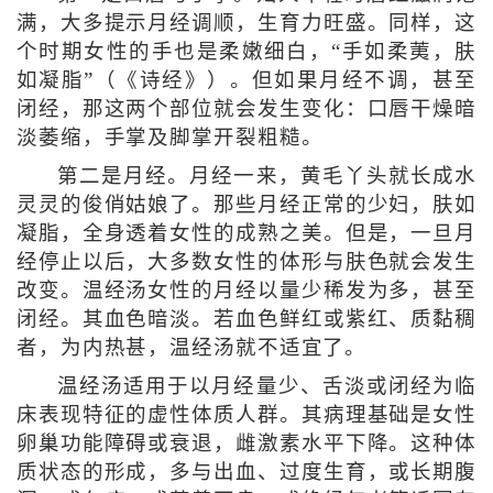
满，大多提示月经调顺，生育力旺盛。同样，这
个时期女性的手也是柔嫩细白，“手如柔荑，肤
如凝脂”（《诗经》）。但如果月经不调，甚至
闭经，那这两个部位就会发生变化：口唇干燥暗
淡萎缩，手掌及脚掌开裂粗糙。
第二是月经。月经一来，黄毛丫头就长成水
灵灵的俊俏姑娘了。那些月经正常的少妇，肤如
凝脂，全身透着女性的成熟之美。但是，一旦月
经停止以后，大多数女性的体形与肤色就会发生
改变。温经汤女性的月经以量少稀发为多，甚至
闭经。其血色暗淡。若血色鲜红或紫红、质黏稠
者，为内热甚，温经汤就不适宜了。
温经汤适用于以月经量少、舌淡或闭经为临
床表现特征的虚性体质人群。其病理基础是女性
卵巢功能障碍或衰退，雌激素水平下降。这种体
质状态的形成，多与出血、过度生育，或长期腹