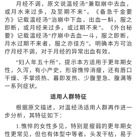
月经不调，原文说温经汤“兼取崩中去血，
或月水来过多，及至期不来”。《备急千金要
方》记载温经汤“治崩中下血，出血一斛，服之
即断，或月经来过多，或过期不来”。《外台秘
要》记载温经汤“疗崩中去血一斗，服之即断，
月水过期不来者，服之亦佳方”。明确本方可治
疗月经不调，对于月经的异常出血有效。
“妇人年五十所”，提示本方适用于更年期女
性，久泻，有小产史，形容憔悴消瘦，还有唇口
干燥、手掌烦热、暮即发热、少腹里急、腹满等
一系列症状。
适用人群特征
根据原文描述，对温经汤适用人群再作进一
步分析，其特征如下：
1.憔悴的女性多见，特别是瘦弱的更年期女
性更常见，但也有体型中等者。头发干枯，易于