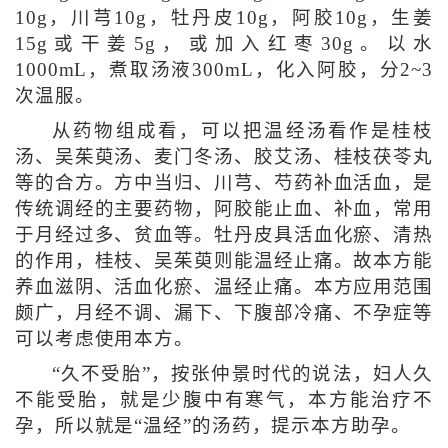
10g，川芎10g，牡丹皮10g，阿胶10g，生姜
15g或干姜5g，或加入红枣30g。以水
1000mL，煮取汤液300mL，化入阿胶，分2~3
次温服。
从药物组成看，可以把温经汤看作是桂枝
汤、吴茱萸汤、麦门冬汤、胶艾汤、桂枝茯苓丸
等的合方。方中当归、川芎、芍药补血活血，是
传统调经的主要药物，阿胶能止血、补血，常用
于月经过多、贫血等。牡丹皮具活血化瘀、清热
的作用，桂枝、吴茱萸则能温经止痛。故本方能
养血滋阴、活血化瘀、温经止痛。本方应用范围
颇广，月经不调、漏下、下腹部冷痛、不孕症等
可以考虑使用本方。
“久不受胎”，按张仲景时代的说法，妇人久
不能受胎，就是少腹中有寒气，本方能治疗不
孕，所以就是“温经”的汤药，提示本方助孕。