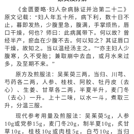
《金匮要略·妇人杂病脉证并治第二十二》
原文记载：“妇人年五十所，病下利，数十日不
止，暮即发热，少腹里急，腹满，手掌烦热，唇
口干燥，何也？师曰：此病属带下。何以故？曾
经半产，瘀血在少腹不去。何以知之？其证唇口
干燥，故知之。当以温经汤主之。”“亦主妇人少
腹寒，久不受胎；兼取崩中去血，或月水来过
多，及至期不来。”
原方及煎服法：吴茱萸三两，当归、川芎、
芍药各二两，人参、桂枝、阿胶、牡丹皮（去
心）、生姜、甘草各二两，半夏半升，麦门冬
（去心）一升。上十二味，以水一斗，煮取三
升，分温三服。
现代参考用量及煎服法：吴茱萸5g，人参
10g或党参15g，麦门冬20g，制半夏10g，炙甘
草10g，桂枝10g或肉桂5g，白芍10g，当归