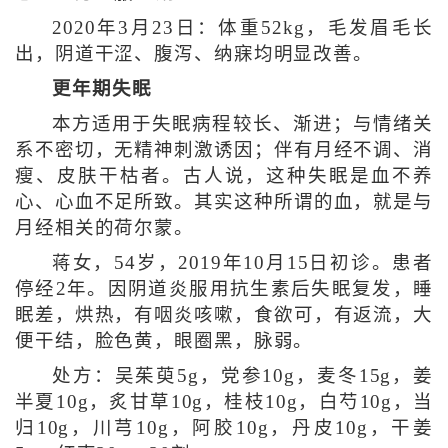
2020年3月23日：体重52kg，毛发眉毛长
出，阴道干涩、腹泻、纳寐均明显改善。
更年期失眠
本方适用于失眠病程较长、渐进；与情绪关
系不密切，无精神刺激诱因；伴有月经不调、消
瘦、皮肤干枯者。古人说，这种失眠是血不养
心、心血不足所致。其实这种所谓的血，就是与
月经相关的荷尔蒙。
蒋女，54岁，2019年10月15日初诊。患者
停经2年。因阴道炎服用抗生素后失眠复发，睡
眠差，烘热，有咽炎咳嗽，食欲可，有返流，大
便干结，脸色黄，眼圈黑，脉弱。
处方：吴茱萸5g，党参10g，麦冬15g，姜
半夏10g，炙甘草10g，桂枝10g，白芍10g，当
归10g，川芎10g，阿胶10g，丹皮10g，干姜