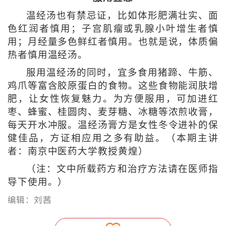
温经汤也有禁忌证，比如体形肥满壮实、面
色红润者慎用；子宫肌瘤或乳腺小叶增生者慎
用；月经量多色鲜红者慎用。也就是说，体质偏
热者慎用温经汤。
服用温经汤的同时，宜多食用猪蹄、牛筋、
鸡爪等富含胶原蛋白的食物。这些食物能润肤增
肥，让女性恢复魅力。为方便服用，可加进红
枣、蜂蜜、桂圆肉、麦芽糖、冰糖等浓煎收膏，
每天开水冲服。温经汤膏方是女性冬令进补的保
健佳品，方证相应用之多有助益。（本期主讲
者：南京中医药大学教授黄煌）
（注：文中所载药方和治疗方法请在医师指
导下使用。）
编辑：刘茜