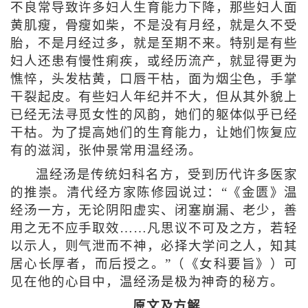
不良常导致许多妇人生育能力下降，那些妇人面
黄肌瘦，骨瘦如柴，不是没有月经，就是久不受
胎，不是月经过多，就是至期不来。特别是有些
妇人还患有慢性痢疾，或经历流产，就显得更为
憔悴，头发枯黄，口唇干枯，面为烟尘色，手掌
干裂起皮。有些妇人年纪并不大，但从其外貌上
已经无法寻觅女性的风韵，她们的躯体似乎已经
干枯。为了提高她们的生育能力，让她们恢复应
有的滋润，张仲景常用温经汤。
温经汤是传统妇科名方，受到历代许多医家
的推崇。清代经方家陈修园说过：“《金匮》温
经汤一方，无论阴阳虚实、闭塞崩漏、老少，善
用之无不应手取效……凡思议不可及之方，若轻
以示人，则气泄而不神，必择大学问之人，知其
居心长厚者，而后授之。”（《女科要旨》）可
见在他的心目中，温经汤是极为神奇的秘方。
原文及方解