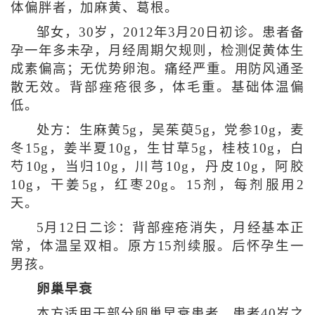
体偏胖者，加麻黄、葛根。
邹女，30岁，2012年3月20日初诊。患者备
孕一年多未孕，月经周期欠规则，检测促黄体生
成素偏高；无优势卵泡。痛经严重。用防风通圣
散无效。背部痤疮很多，体毛重。基础体温偏
低。
处方：生麻黄5g，吴茱萸5g，党参10g，麦
冬15g，姜半夏10g，生甘草5g，桂枝10g，白
芍10g，当归10g，川芎10g，丹皮10g，阿胶
10g，干姜5g，红枣20g。15剂，每剂服用2
天。
5月12日二诊：背部痤疮消失，月经基本正
常，体温呈双相。原方15剂续服。后怀孕生一
男孩。
卵巢早衰
本方适用于部分卵巢早衰患者。患者40岁之