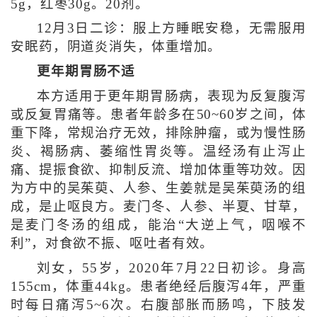
5g，红枣30g。20剂。
12月3日二诊：服上方睡眠安稳，无需服用
安眠药，阴道炎消失，体重增加。
更年期胃肠不适
本方适用于更年期胃肠病，表现为反复腹泻
或反复胃痛等。患者年龄多在50~60岁之间，体
重下降，常规治疗无效，排除肿瘤，或为慢性肠
炎、褐肠病、萎缩性胃炎等。温经汤有止泻止
痛、提振食欲、抑制反流、增加体重等功效。因
为方中的吴茱萸、人参、生姜就是吴茱萸汤的组
成，是止呕良方。麦门冬、人参、半夏、甘草，
是麦门冬汤的组成，能治“大逆上气，咽喉不
利”，对食欲不振、呕吐者有效。
刘女，55岁，2020年7月22日初诊。身高
155cm，体重44kg。患者绝经后腹泻4年，严重
时每日痛泻5~6次。右腹部胀而肠鸣，下肢发