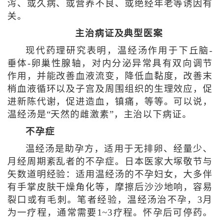
泻、或久病、或营养不良、或绝经年老等诱因有
关。
主治病证及典型医案
现代药理研究表明，温经汤作用于下丘脑-
垂体-卵巢性腺轴，对内分泌异常具有双向调节
作用，并能改善血液流变，降低血黏度，改善末
梢血液循环以及子宫及周围组织的生理效应，促
进新陈代谢，促进造血，镇痛，等等。可以说，
温经汤是“天然的雌激素”，主治以下病证。
不孕症
温经汤是助孕方，适用于无排卵、经量少、
月经周期紊乱者的不孕症。日本医家大塚敬节与
矢数道明经验：适用温经汤的不孕妇女，大多伴
有手掌皮肤干燥角化等，摩擦后沙沙地响，容易
裂口或有毛刺。笔者经验，温经汤治不孕，3月
为一疗程，通常需要1~3疗程。怀孕后可停药。