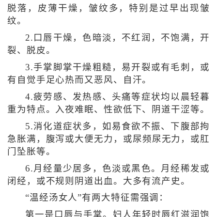
脱落，皮薄干燥，皱纹多，特别是过早出现皱
纹。
2.口唇干燥，色暗淡，不红润，不饱满，开
裂、脱皮。
3.手掌脚掌干燥粗糙，易开裂或有毛刺，或
有自觉手足心热而又恶风、自汗。
4.疲劳感、发热感、头痛等症状均以晨轻暮
重为特点。入夜难眠、性欲低下、阴道干涩等。
5.消化道症状多，如易食欲不振、下腹部拘
急胀满，腹泻或大便无力，或尿频尿无力，或肛
门坠胀等。
6.月经量少居多，色淡或黑色。月经稀发或
闭经，或不规则阴道出血。大多有流产史。
“温经汤女人”有两大特征需强调：
第一是口唇与手掌。妇人年轻时唇红滋润饱