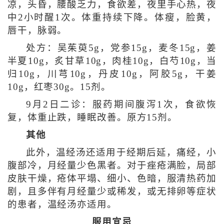
凉，头昏，腰酸乏力，食欲差，夜里手心热，夜
中2小时醒1次。体重持续下降。体瘦，脸黄，
唇干，脉弱。
处方：吴茱萸5g，党参15g，麦冬15g，姜
半夏10g，炙甘草10g，肉桂10g，白芍10g，当
归10g，川芎10g，丹皮10g，阿胶5g，干姜
10g，红枣30g。15剂。
9月2日二诊：服药期间腹泻1次，食欲恢
复，体重止跌，睡眠改善。原方15剂。
其他
此外，温经汤还适用于经期后延，痛经，小
腹部冷，月经量少色黑者。对于痤疮满脸，局部
皮肤干燥，疮体平塌、细小、色暗，服清热药加
剧，且多伴有月经量少或稀发，或无排卵等症状
的患者，温经汤亦适用。
服用宜忌