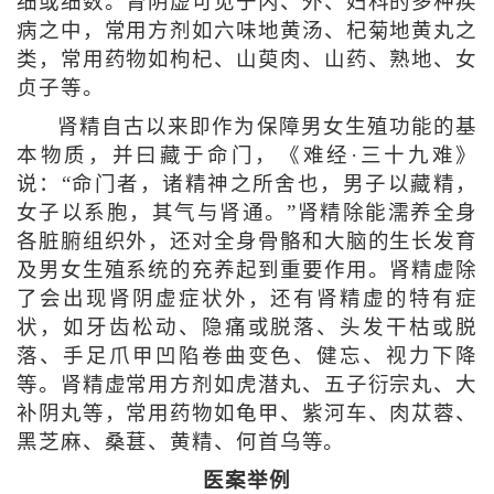
细或细数。肾阴虚可见于内、外、妇科的多种疾
病之中，常用方剂如六味地黄汤、杞菊地黄丸之
类，常用药物如枸杞、山萸肉、山药、熟地、女
贞子等。
肾精自古以来即作为保障男女生殖功能的基
本物质，并曰藏于命门，《难经·三十九难》
说：“命门者，诸精神之所舍也，男子以藏精，
女子以系胞，其气与肾通。”肾精除能濡养全身
各脏腑组织外，还对全身骨骼和大脑的生长发育
及男女生殖系统的充养起到重要作用。肾精虚除
了会出现肾阴虚症状外，还有肾精虚的特有症
状，如牙齿松动、隐痛或脱落、头发干枯或脱
落、手足爪甲凹陷卷曲变色、健忘、视力下降
等。肾精虚常用方剂如虎潜丸、五子衍宗丸、大
补阴丸等，常用药物如龟甲、紫河车、肉苁蓉、
黑芝麻、桑葚、黄精、何首乌等。
医案举例