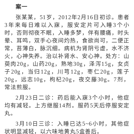
案一
张某某，51岁，2012年2月16日初诊。患者
3年来每日难以入寐，服安定片可入睡3个小
时，否则彻夜不眠，入睡多梦，伴有腰痛，时头
晕、耳鸣，双手心夜间灼热，食欲尚可，二便正
常，苔薄白，脉沉细。病机为肾阴亏虚，水不济
火，心神失养。治以补肾水、安心神。处方：山
萸肉20g，山药20g，熟地30g，泽泻15g，女贞
子20g，当归12g，川芎12g，枣仁20g，莲子
20g，远志10g，枸杞20g，夜交藤30g。7剂，
常法煎服。
2月23日二诊：药后能入寐3个小时，他症
均有减轻。上方继服14剂。服药5天后停服安定
丸。
3月10日三诊：入睡已达5~6小时，其他症
状明显减轻，以六味地黄丸5盒善后。