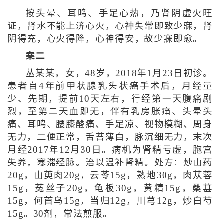
按头晕、耳鸣、手足心热，乃肾阴虚火旺
证，肾水不能上济心火，心神失常即致少寐，肾
阴得充，心火得降，心神得安，故少寐即愈。
案二
丛某某，女，48岁，2018年1月23日初诊。
患者自4年前甲状腺乳头状癌手术后，月经量
少、先期，提前10天左右，行经第一天腹痛剧
烈，至第二天血即无，伴有乳房胀痛、头晕头
痛、耳鸣、腰膝酸痛、手足凉、视物模糊、周身
无力，二便正常，舌苔薄白，脉沉细无力，末次
月经2017年12月30日。病机为肾精亏虚，胞宫
失养，寒滞经脉。治以温补肾精。处方：炒山药
20g，山萸肉20g，云苓15g，熟地30g，肉苁蓉
15g，菟丝子20g，龟板30g，黄精15g，桑葚
15g，何首乌15g，当归12g，川芎12g，炒白芍
15g。30剂，常法煎服。