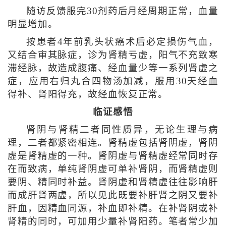
随访反馈服完30剂药后月经周期正常，血量
明显增加。
按患者4年前乳头状癌术后必定损伤气血，
又结合审其脉症，诊为肾精亏虚，阳气不充致寒
滞经脉，故造成腹痛、经血量少等一系列肾虚之
症，应用右归丸合四物汤加减，服用30天经血
得补、肾阳得充，故经血恢复正常。
临证感悟
肾阴与肾精二者同性质异，无论生理与病
理，二者都紧密相连。肾精虚包括肾阴虚，肾阴
虚是肾精虚的一种。肾阴虚与肾精虚经常同时存
在而致病，单纯肾阴虚可单补肾阴，而肾精虚则
要阴、精同时补益。肾阴虚和肾精虚往往影响肝
而成肝肾两虚，所以见此既要补肝肾之阴又要补
肝血，因精血同源，补血即补精。在补肾阴或补
肾精的同时，可加用少量补肾阳药。笔者常少加