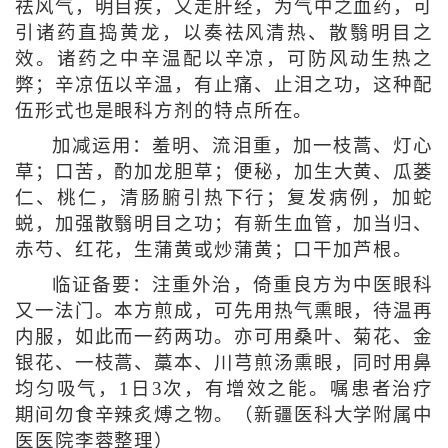
祛风气，明目疾，又走肝经，为气中之血药，可
引诸药直捣黄龙，以奏祛风清热、散翳明目之
效。诸药之中辛温配以辛凉，可防风动生热之
弊；辛凉伍以辛温，有止痛、止泪之功，这种配
伍形式也是眼科方剂的特点所在。
加减运用：羞明、流泪重，加一枝蒿、灯心
草；口苦，酌加龙胆草；便秘，加生大黄、瓜蒌
仁、桃仁，清肠腑引热下行；复发病例，加蛇
蜕，加强散翳明目之功；有新生血管，加当归、
赤芍、红花，生蒲黄或炒蒲黄；口干加芦根。
临证备要：注重外治，倚重良方为中医眼科
又一法门。本方煎成，可先用热气熏眼，待温再
内服，如此而一药两功。亦可用桑叶、菊花、金
银花、一枝蒿、藁本、川芎煎汤熏眼，同时用鼻
均匀吸气，1日3次，有增效之能。嘱患者治疗
期间勿食辛辣炙煿之物。
（新疆医科大学附属中
医医院李蓉整理）