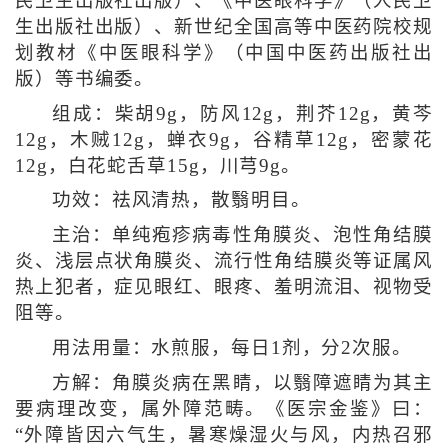
民卫生出版社出版）、《中医眼科学》（人民卫
生出版社出版）、新世纪全国高等中医药院校规
划教材《中医眼科学》（中国中医药出版社出
版）等书编委。
组成：柴胡9g，防风12g，荆芥12g，黄芩
12g，木贼12g，蝉衣9g，谷精草12g，密蒙花
12g，白花蛇舌草15g，川芎9g。
功效：祛风清热，散翳明目。
主治：单纯疱疹病毒性角膜炎、泡性角结膜
炎、浅层点状角膜炎、流行性角结膜炎等证属风
热上犯者，症见眼红、眼疼、羞明流泪、视物受
阻等。
用法用量：水煎服，每日1剂，分2次服。
方解：角膜炎病在黑睛，以翳障遮睛为其主
要病理改变，属外障范畴。《医宗金鉴》曰：
“外障皆因六气生，暑寒燥湿火与风，内热召邪