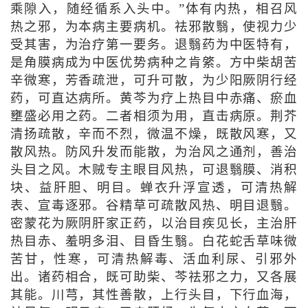
乘隙入，随经循系入头中。”体有内热，相召风
热之邪，为本病主要病机。祛邪散翳，使视力少
受其害，为治疗第一要务。退翳药为中医特有，
是角膜病成为中医优势病种之肯綮。方中柴胡苦
辛微寒，芳香疏泄，可升可散，为少阳厥阴行经
药，可直达病所。黄芩为疗上热目中赤痛、瘀血
壅盛必用之药。二者相须为用，直击病原。荆芥
清扬疏散，辛而不烈，微温不燥，既散风寒，又
散风热。防风升发而能散，为治风之通剂，善治
头目之风。木贼专主眼目风热，可退翳膜、消积
块、益肝胆、明目。蝉衣升浮宣透，可清热解
表、宣毒逐邪。谷精草可疏散风热、明目退翳。
密蒙花为厥阴肝家正药，以治目疾见长，主治肝
热目赤、羞明多泪、目昏生翳。白花蛇舌草味微
苦甘，性寒，可清热解毒、活血利尿、引邪外
出。诸药相合，既可助柴、芩祛邪之力，又各展
其能。川芎，其性善散，上行头目，下行血海，