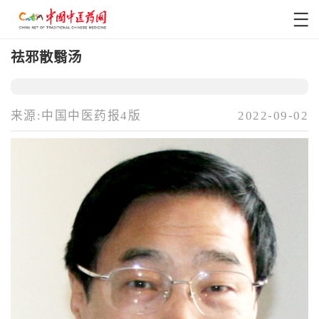
祛邪散翳汤
来源:中国中医药报4版
2022-09-02