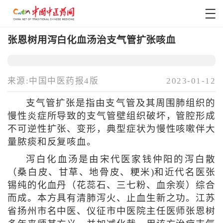
张恩树用泻白化血汤治支气管扩张咳血
来源:中国中医药报4版
2023-01-12
支气管扩张是指由支气管及其周围肺组织的
慢性炎症所导致的支气管壁组织破坏，管腔形成
不可逆性扩张、变形，典型症状为慢性咳嗽伴大
量脓痰和反复咳血。
泻白化血汤是由宋代医家钱仲阳的泻白散
（桑白皮、甘草、地骨皮、粳米)和近代名医张
锡纯的化血丹（花蕊石、三七粉、血余炭）综合
而成。本方具有清肺泻火、止血生新之功。江苏
省扬州市名中医、仪征市中医院主任医师张恩树