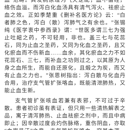
血”范畴。其发病原理为气火逆乱，血不循经，
络伤血溢。而泻白化血汤具有清气泻火、祛瘀止
血之效。正如季楚重《删补名医方论》云：“白
者肺之色，泻白（散）泻肺气之有余也。”张锡
纯《医学衷中参西录》谓：“世医多谓三七为强
止吐衄之药，不可轻用，非也。盖三七与花蕊
石，同为止血之圣药，又同为化血之圣药，且又
化瘀血而不伤新血……血余，其化瘀血之力不如
花蕊石、三七，而补血之功则过之，以其原为人
身之血所生，而能自还原化，且煅之为炭，而又
有止血之力也。”张恩树指出：泻白散与化血丹
合用，治疗支气管扩张咯血，既能清泄肺热，又
能止血生新。
支气管扩张咳血若兼有表邪，不可过于辛
散。患者初诊虽有表证，但只用一些清热解表之
品，寓于清泻肺热、止血祛瘀之剂中，而且中病
即止；因辛散过度会灼伤脉络，重伤阴血，亦取