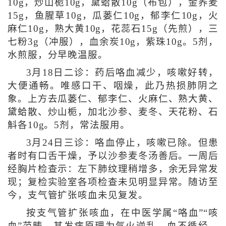
10g，炒山栀10g，黛蛤散10g（布包），金荞麦
15g，鱼腥草10g，瓜蒌仁10g，郁李仁10g，火
麻仁10g，熟大黄10g，花蕊石15g（先煎），三
七粉3g（冲服），血余炭10g，紫珠10g。5剂，
水煎服，分早晚温服。
3月18日二诊：药后咯血减少，咳嗽好转，
大便通畅。唯感口干、咽燥，此乃热损肺阴之
象。上方去瓜蒌仁、郁李仁、火麻仁、熟大黄、
黛蛤散、炒山栀，加北沙参、麦冬、天花粉、石
斛各10g。5剂，常法服用。
3月24日三诊：咯血停止，咳嗽已除。但患
者时有口舌干燥，予以沙参麦冬汤善后。一周后
经胸片检查示：左下肺纹理稍增多，余无异常发
现；复检实验室各项检查未见明显异常。随访至
今，支气管扩张咳血未见复发。
按支气管扩张咳血，在中医学属“咯血”“咳