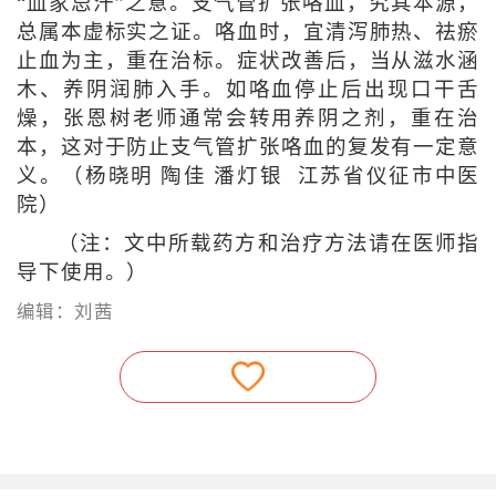
“血家忌汗”之意。支气管扩张咯血，究其本源，
总属本虚标实之证。咯血时，宜清泻肺热、祛瘀
止血为主，重在治标。症状改善后，当从滋水涵
木、养阴润肺入手。如咯血停止后出现口干舌
燥，张恩树老师通常会转用养阴之剂，重在治
本，这对于防止支气管扩张咯血的复发有一定意
义。（杨晓明 陶佳 潘灯银 江苏省仪征市中医
院）
（注：文中所载药方和治疗方法请在医师指
导下使用。）
编辑：刘茜