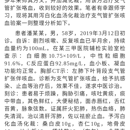
多年来师其方义，并加减化裁，用该方治疗支气
管扩张咯血，收到较好的效果。笔者有幸跟师学
习，现将其用泻白化血汤化裁治疗支气管扩张咳
血验案一则整理分析如下。
患者潘某某，男，58岁，2019年3月12日初
诊。自诉：剧烈咳嗽、反复咳血已半月余，持续
血量约为100mL。在某三甲医院辅检实验室检
查示：白细胞10.75×109/L，中性粒细胞
91.6%，C反应蛋白92.85mg/L，血小板、凝血
功能均正常。胸部CT示：左肺下叶背段支气管
扩张伴咳血。诊断为支气管扩张咳血，给予抗感
染、止血等治疗后，效果不佳，遂求中医诊治。
刻诊：患者易于烦躁，胸胁引痛，咳吐黄痰，痰
中带血，其色鲜红，大便秘结，面赤唇红，舌红
苔黄，脉象弦数。证属肝火犯肺，热伤血络，肺
失清润。治以清肝泻肺，佐以祛瘀止血。予泻白
化血汤化裁：桑白皮10g，杏仁10g，地骨皮