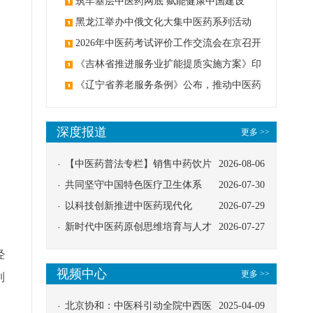
筑牢基层中医药网底 赋能健康中国建设
黑龙江举办中俄文化大集中医药系列活动
2026年中医药考试评价工作交流会在京召开
《吉林省推进服务业扩能提质实施方案》印
发：创建中医类国家医学中心
《辽宁省养老服务条例》公布，推动中医药
与养老融合发展
深度报道
更多 >>
【中医药普法专栏】销售中药饮片
2026-08-06
应告知煎服方法及注意事项
共同坚守中国特色医疗卫生体系
2026-07-30
以科技创新推进中医药现代化
2026-07-29
新时代中医药原创思维培育与人才
2026-07-27
发展路径探索
经
视频中心
更多 >>
到
北京协和：中医科引动全院中西医
2025-04-09