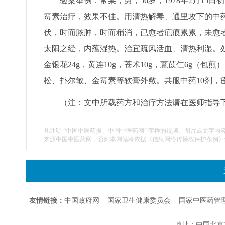
验案举例：常某，男，56岁，1978年2月1
霉素治疗，效果不佳。用清热解毒、通里攻下的中
伏，时而脓肿，时而稍消，已愈者疤痕累累，未愈
太阳之经，内蕴湿热。治宜疏风活血、清热利湿。处方用
金银花24g，黄连10g，苍术10g，薏苡仁6g（
松、扑尔敏、金霉素等软膏外敷。共服中药10剂，
（注：文中所载药方和治疗方法请在医师指导
凡注明 “中国中医药报、中国中医药网” 字样的视频、图片或文字内
来源中国中医药网，否则本网站将依据《信息网络传播权保护条例》
友情链接：
中国政府网
国家卫生健康委员会
国家中医药管
地址：中国北京市朝