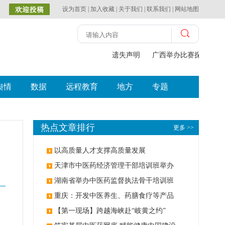
设为首页
|
加入收藏
|
关于我们
|
联系我们
|
网站地图
遗失声明
广西举办比赛探索中（
舆情
数据
远程教育
地方
专题
热点文章排行
更多 >>
以高质量人才支撑高质量发展
天津市中医药经济管理干部培训班举办
湖南省举办中医药监督执法骨干培训班
重庆：开发中医养生、药膳食疗等产品
【第一现场】跨越海峡赴“岐黄之约”