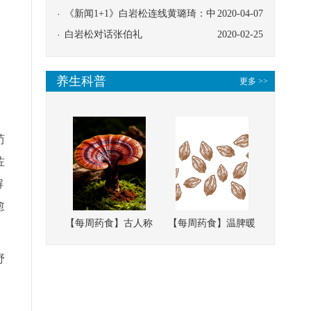
协同
《新闻1+1》白岩松连线黄璐琦：中
2020-04-07
医救治的临床效果
白岩松对话张伯礼
2020-02-25
养生科普
更多 >>
芍
佐
解
愈
【每周药食】古人称
【每周药食】温脾暖
它为“仙草”，滋补强
肾、固精缩尿，这味
野
壮、培本固元
南方本草的种子，药
食同源有讲究