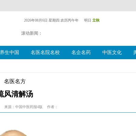
2026年08月6日 星期四
农历丙午年 明日
立秋
滚动新闻：
养生中国
名医名院名校
名企名药
中医文化
名医名方
疏风清解汤
来源：中国中医药报4版
作者：