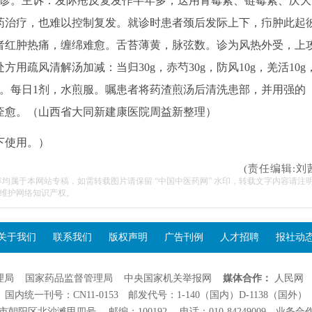
5日初诊。主诉：发际疮反复发作半年多，迭用青霉素、链霉素、庆大
药治疗，也难以控制复发。就诊时患者颈后发际上下，疖肿此起
者红肿热痛，缠绵难愈。舌苔薄黄，脉弦数。诊为风热外受，上
疏风清解汤加减：当归30g，赤芍30g，防风10g，羌活10g
包煎）。每日1剂，水煎服。嘱患者将药渣煎汤后清洗患部，并用强的
痊愈。
（山西省大同新建康医院周益新整理）
下使用。）
(责任编辑:刘
容均属于本网站专稿，如需转载图片请保留 “中国中医药网” 水印，转载文字内容请注
维护网络知识产权。
关于我们
联系我们
版权声明
广告刊例
人才招聘
报社动
理局
国家药品监督管理局
中央国家机关举报网
媒体合作：
人民网
国内统一刊号：CN11-0153 邮发代号：1-140（国内）D-1138（国外）
阳区北沙滩甲四号 邮编：100192 电话：010-84249009 业务合作：01