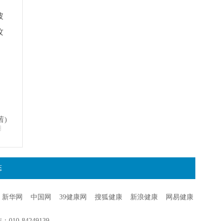
彼
攻
，
茜)
明
态
新华网
中国网
39健康网
搜狐健康
新浪健康
网易健康
0-84249139