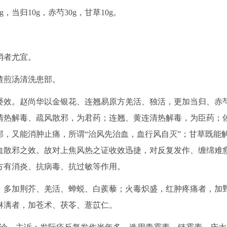
g，当归10g，赤芍30g，甘草10g。
消者尤宜。
渣煎汤清洗患部。
屡效。赵尚华以金银花、连翘易原方羌活、独活，更加当归、赤
清热解毒、疏风散邪，为君药；连翘、黄连清热解毒，为臣药；
，又能消肿止痛，所谓“治风先治血，血行风自灭”；甘草既能
血散邪之效。故对上焦风热之证收效迅捷，对反复发作、缠绵难
方有消炎、抗病毒、抗过敏等作用。
，多加荆芥、羌活、蝉蜕、白蒺藜；火毒炽盛，红肿疼痛者，加
淋漓者，加苍术、茯苓、薏苡仁。