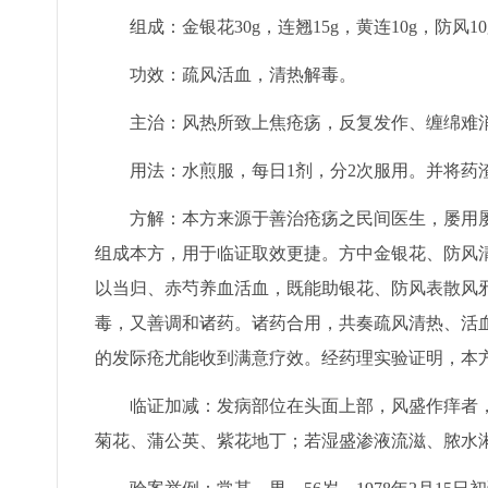
组成：金银花30g，连翘15g，黄连10g，防风10
功效：疏风活血，清热解毒。
主治：风热所致上焦疮疡，反复发作、缠绵难
用法：水煎服，每日1剂，分2次服用。并将药
方解：本方来源于善治疮疡之民间医生，屡用
组成本方，用于临证取效更捷。方中金银花、防风
以当归、赤芍养血活血，既能助银花、防风表散风邪
毒，又善调和诸药。诸药合用，共奏疏风清热、活
的发际疮尤能收到满意疗效。经药理实验证明，本
临证加减：发病部位在头面上部，风盛作痒者
菊花、蒲公英、紫花地丁；若湿盛渗液流滋、脓水