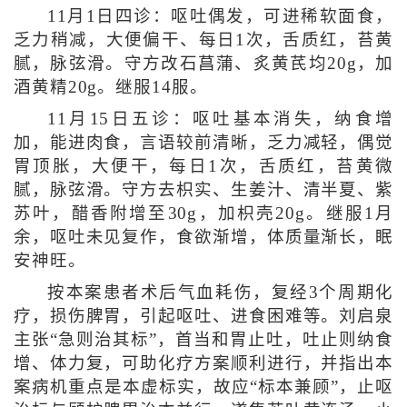
11月1日四诊：呕吐偶发，可进稀软面食，
乏力稍减，大便偏干、每日1次，舌质红，苔黄
腻，脉弦滑。守方改石菖蒲、炙黄芪均20g，加
酒黄精20g。继服14服。
11月15日五诊：呕吐基本消失，纳食增
加，能进肉食，言语较前清晰，乏力减轻，偶觉
胃顶胀，大便干，每日1次，舌质红，苔黄微
腻，脉弦滑。守方去枳实、生姜汁、清半夏、紫
苏叶，醋香附增至30g，加枳壳20g。继服1月
余，呕吐未见复作，食欲渐增，体质量渐长，眠
安神旺。
按本案患者术后气血耗伤，复经3个周期化
疗，损伤脾胃，引起呕吐、进食困难等。刘启泉
主张“急则治其标”，首当和胃止吐，吐止则纳食
增、体力复，可助化疗方案顺利进行，并指出本
案病机重点是本虚标实，故应“标本兼顾”，止呕