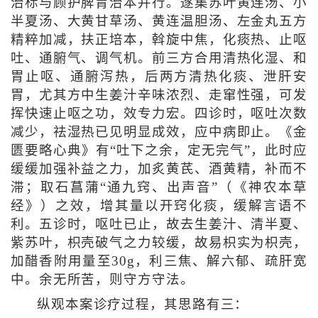
治标与顾护脾胃治本并行。遂集苏叶黄连汤、小
半夏汤、大黄甘草汤、黄连温胆汤、左金丸五方
精粹加减，扶正培本，斡旋中焦，化痰热、止呕
吐、通腑气、调气机。前三方合用清热化湿、和
胃止呕、通腑泻热，后两方清热化痰、泄肝安
胃，尤其方中生姜汁辛味浓烈、走窜性强，可发
挥快速止呕之功，效专力宏。四诊时，呕吐次数
减少，祛湿热已见明显成效，应中病即止。《金
匮要略心典》有“吐下之余，定无完气”，此时应
缓缓加强补益之力，加炙黄芪、酒黄精，补而不
滞；取石菖蒲“通九窍、出声音”（《神农本草
经》）之效，增其量以开窍化痰，缓解言语不
利。五诊时，呕吐已止，故去生姜汁、清半夏、
紫苏叶，枳壳破气之力较缓，故易枳实为枳壳，
加醋香附用量至30g，利三焦、解六郁、疏肝宽
中。余无所苦，则守方守法。
纵观本案诊疗过程，其思路有三：