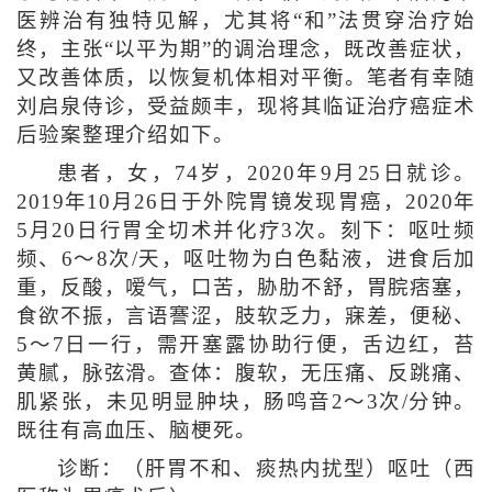
医辨治有独特见解，尤其将“和”法贯穿治疗始
终，主张“以平为期”的调治理念，既改善症状，
又改善体质，以恢复机体相对平衡。笔者有幸随
刘启泉侍诊，受益颇丰，现将其临证治疗癌症术
后验案整理介绍如下。
患者，女，74岁，2020年9月25日就诊。
2019年10月26日于外院胃镜发现胃癌，2020年
5月20日行胃全切术并化疗3次。刻下：呕吐频
频、6～8次/天，呕吐物为白色黏液，进食后加
重，反酸，嗳气，口苦，胁肋不舒，胃脘痞塞，
食欲不振，言语謇涩，肢软乏力，寐差，便秘、
5～7日一行，需开塞露协助行便，舌边红，苔
黄腻，脉弦滑。查体：腹软，无压痛、反跳痛、
肌紧张，未见明显肿块，肠鸣音2～3次/分钟。
既往有高血压、脑梗死。
诊断：（肝胃不和、痰热内扰型）呕吐（西