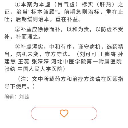
①本案为本虚（胃气虚）标实（肝热）之
证，治当“标本兼顾”。前期急则治标，重在止
吐；后期缓则治本，重在补益。
②补益应徐徐而补，以和为贵，以防虚不受
补，补而滞之。
③补虚泻实，中和有序，谨守病机，选药精
当，病机未变，守方守法。（刘可可 王鑫睿 孙
建慧 王蕊 张婷婷 河北中医学院第一附属医院
张纨 中国人民大学医院）
（注：文中所载药方和治疗方法请在医师指
导下使用。）
编辑：刘茜