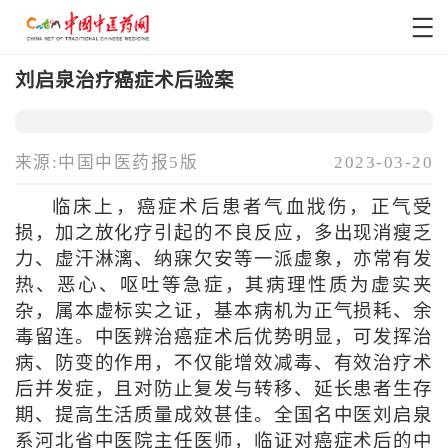
刘启泉治疗癌症术后验案
来源:中国中医药报5版
2023-03-20
临床上，癌症术后患者气血戕伤，正气受
损，加之放化疗引起的不良反应，多出现消瘦乏
力、虚汗淋漓、纳寐欠安等一派虚象，亦常有发
热、恶心、呕吐等急症，其病理性质为虚实夹
杂，属本虚标实之证，基本病机为正气损耗、余
毒留连。中医辨治癌症术后优势明显，可发挥治
病、防变的作用，不仅能增效减毒、有效治疗术
后并发症，且对防止复发与转移、延长患者生存
期、提高生活质量成效甚佳。全国名中医刘启泉
系河北省中医院主任医师，临证对癌症术后的中