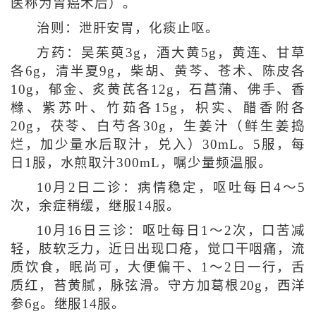
医称为胃癌术后）。
治则：泄肝安胃，化痰止呕。
方药：吴茱萸3g，酒大黄5g，黄连、甘草
各6g，清半夏9g，柴胡、黄芩、苍术、陈皮各
10g，郁金、炙黄芪各12g，石菖蒲、佛手、香
橼、紫苏叶、竹茹各15g，枳实、醋香附各
20g，茯苓、白芍各30g，生姜汁（鲜生姜捣
烂，加少量水后取汁，兑入）30mL。5服，每
日1服，水煎取汁300mL，嘱少量频温服。
10月2日二诊：病情稳定，呕吐每日4～5
次，余症稍缓，继服14服。
10月16日三诊：呕吐每日1～2次，口苦减
轻，肢软乏力，近日出现口疮，觉口干咽痛，流
质饮食，眠尚可，大便偏干、1～2日一行，舌
质红，苔黄腻，脉弦滑。守方加葛根20g，西洋
参6g。继服14服。